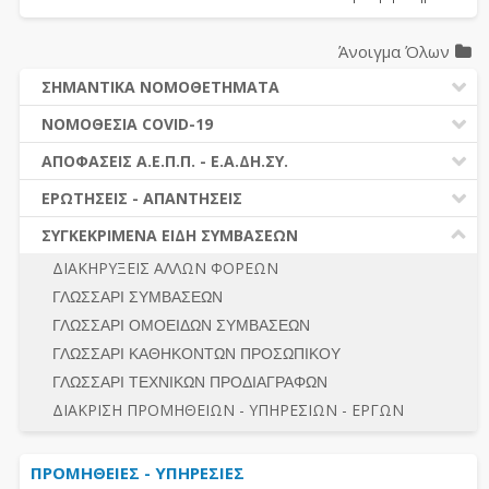
Άνοιγμα Όλων
ΣΗΜΑΝΤΙΚΑ ΝΟΜΟΘΕΤΗΜΑΤΑ
ΔΗΜΟΣΙΕΣ ΣΥΜΒΑΣΕΙΣ (Ν. 4412/2016)
ΝΟΜΟΘΕΣΙΑ COVID-19
ΔΗΜΟΤΙΚΟΣ ΚΩΔΙΚΑΣ (Ν.3463/2006)
ΝΟΜΟΘΕΣΙΑ - ΝΟΜΟΛΟΓΙΑ COVID -19
ΑΠΟΦΑΣΕΙΣ Α.Ε.Π.Π. - Ε.Α.ΔΗ.ΣΥ.
ΚΑΛΛΙΚΡΑΤΗΣ (Ν.3852/2010)
ΕΡΩΤΗΣΕΙΣ - ΑΠΑΝΤΗΣΕΙΣ
ΠΡΟΔΙΚΑΣΤΙΚΗ ΠΡΟΣΦΥΓΗ
ΕΡΩΤΗΣΕΙΣ - ΑΠΑΝΤΗΣΕΙΣ
ΝΟΜΟΘΕΣΙΑ - ΝΟΜΟΛΟΓΙΑ (ΣΥΝΟΛΟ)
ΓΕΝΙΚΟΙ ΚΑΝΟΝΕΣ
Ν. 4782/2021 - ΤΡΟΠΟΠΟΙΗΣΗ 4412/2016
ΣΥΓΚΕΚΡΙΜΕΝΑ ΕΙΔΗ ΣΥΜΒΑΣΕΩΝ
ΠΡΟΕΤΟΙΜΑΣΙΑ – ΔΗΜΟΣΙΟΤΗΤΑ
ΔΙΕΞΑΓΩΓΗ ΔΙΑΔΙΚΑΣΙΑΣ
ΔΙΑΚΗΡΥΞΕΙΣ ΑΛΛΩΝ ΦΟΡΕΩΝ
ΔΙΚΑΙΟΥΜΕΝΟΙ ΣΥΜΜΕΤΟΧΗΣ
ΔΙΑΔΙΚΑΣΙΕΣ ΑΝΑΘΕΣΗΣ
ΓΛΩΣΣΑΡΙ ΣΥΜΒΑΣΕΩΝ
ΠΡΟΣΦΟΡΕΣ – ΔΙΚΑΙΟΛΟΓΗΤΙΚΑ ΣΥΜΜΕΤΟΧΗΣ
ΓΕΝΙΚΟΙ ΚΑΝΟΝΕΣ
ΓΛΩΣΣΑΡΙ ΟΜΟΕΙΔΩΝ ΣΥΜΒΑΣΕΩΝ
ΔΙΕΞΑΓΩΓΗ ΔΙΑΔΙΚΑΣΙΑΣ
ΠΡΟΕΤΟΙΜΑΣΙΑ - ΔΗΜΟΣΙΟΤΗΤΑ
ΓΛΩΣΣΑΡΙ ΚΑΘΗΚΟΝΤΩΝ ΠΡΟΣΩΠΙΚΟΥ
ΕΣΗΔΗΣ – ΚΗΜΔΗΣ
ΛΟΓΟΙ ΑΠΟΚΛΕΙΣΜΟΥ-ΔΙΚΑΙΟΥΜΕΝΟΙ ΣΥΜΜΕΤΟΧΗΣ
ΓΛΩΣΣΑΡΙ ΤΕΧΝΙΚΩΝ ΠΡΟΔΙΑΓΡΑΦΩΝ
ΠΕΡΙΛΗΨΕΙΣ ΑΠΟΦΑΣΕΩΝ Α.Ε.Π.Π. - Ε.Α.ΔΗ.ΣΥ.
ΠΡΟΣΦΟΡΕΣ - ΔΙΚΑΙΟΛΟΓΗΤΙΚΑ ΣΥΜΜΕΤΟΧΗΣ
ΣΥΝΟΛΟ
ΔΙΑΚΡΙΣΗ ΠΡΟΜΗΘΕΙΩΝ - ΥΠΗΡΕΣΙΩΝ - ΕΡΓΩΝ
ΕΝΣΤΑΣΕΙΣ - ΠΡΟΣΦΥΓΕΣ
ΕΚΤΕΛΕΣΗ - ΠΛΗΡΩΜΗ - ΚΡΑΤΗΣΕΙΣ
ΠΡΟΜΗΘΕΙΕΣ - ΥΠΗΡΕΣΙΕΣ
ΕΚΤΕΛΕΣΗ ΕΡΓΩΝ - ΜΕΛΕΤΩΝ