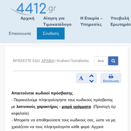
Skip
to
content
Αρχική
Αίτηση για
Η Εταιρία –
Υποβολή
Τιμοκατάλογο
Υπηρεσίες
Ερωτημά
Επικοινωνία
Σύνδεση
ΒΡΙΣΚΕΣΤΕ ΕΔΩ:
ΑΡΧΙΚΗ
/ Κωδικοί Πρόσβασης
Εκτύπωση
Απαιτούνται κωδικοί πρόσβασης
- Παρακαλούμε πληκτρολογήστε τους κωδικούς πρόσβασης
με
λατινικούς χαρακτήρες -
μικρά γράμματα
(Προσοχή όχι
κεφαλαία).
- Μπορείτε να αποθηκεύσετε τους κωδικούς σας, ώστε να μη
χρειάζεται να τους πληκτρολογείτε κάθε φορά: Αρχικά