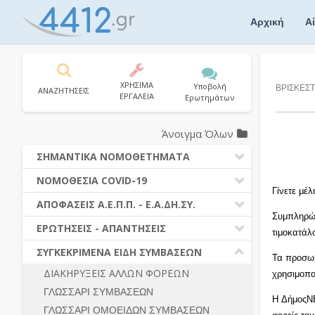
Skip
to
Αρχική
Α
content
ΧΡΗΣΙΜΑ
Υποβολή
ΒΡΙΣΚΕΣΤ
ΑΝΑΖΗΤΗΣΕΙΣ
ΕΡΓΑΛΕΙΑ
Ερωτημάτων
Άνοιγμα Όλων
ΣΗΜΑΝΤΙΚΑ ΝΟΜΟΘΕΤΗΜΑΤΑ
ΔΗΜΟΣΙΕΣ ΣΥΜΒΑΣΕΙΣ (Ν. 4412/2016)
ΝΟΜΟΘΕΣΙΑ COVID-19
Γίνετε μέ
ΔΗΜΟΤΙΚΟΣ ΚΩΔΙΚΑΣ (Ν.3463/2006)
ΝΟΜΟΘΕΣΙΑ - ΝΟΜΟΛΟΓΙΑ COVID -19
ΑΠΟΦΑΣΕΙΣ Α.Ε.Π.Π. - Ε.Α.ΔΗ.ΣΥ.
ΚΑΛΛΙΚΡΑΤΗΣ (Ν.3852/2010)
Συμπληρώσ
ΕΡΩΤΗΣΕΙΣ - ΑΠΑΝΤΗΣΕΙΣ
ΠΡΟΔΙΚΑΣΤΙΚΗ ΠΡΟΣΦΥΓΗ
ΕΡΩΤΗΣΕΙΣ - ΑΠΑΝΤΗΣΕΙΣ
ΝΟΜΟΘΕΣΙΑ - ΝΟΜΟΛΟΓΙΑ (ΣΥΝΟΛΟ)
τιμοκατάλ
ΓΕΝΙΚΟΙ ΚΑΝΟΝΕΣ
Ν. 4782/2021 - ΤΡΟΠΟΠΟΙΗΣΗ
ΣΥΓΚΕΚΡΙΜΕΝΑ ΕΙΔΗ ΣΥΜΒΑΣΕΩΝ
Τα προσωπ
4412/2016
ΠΡΟΕΤΟΙΜΑΣΙΑ – ΔΗΜΟΣΙΟΤΗΤΑ
ΔΙΑΚΗΡΥΞΕΙΣ ΑΛΛΩΝ ΦΟΡΕΩΝ
χρησιμοπο
ΔΙΕΞΑΓΩΓΗ ΔΙΑΔΙΚΑΣΙΑΣ
ΔΙΚΑΙΟΥΜΕΝΟΙ ΣΥΜΜΕΤΟΧΗΣ
ΓΛΩΣΣΑΡΙ ΣΥΜΒΑΣΕΩΝ
ΔΙΑΔΙΚΑΣΙΕΣ ΑΝΑΘΕΣΗΣ
ΠΡΟΣΦΟΡΕΣ – ΔΙΚΑΙΟΛΟΓΗΤΙΚΑ
Η ΔήμοςΝΕ
ΣΥΜΜΕΤΟΧΗΣ
ΓΛΩΣΣΑΡΙ ΟΜΟΕΙΔΩΝ ΣΥΜΒΑΣΕΩΝ
ΓΕΝΙΚΟΙ ΚΑΝΟΝΕΣ