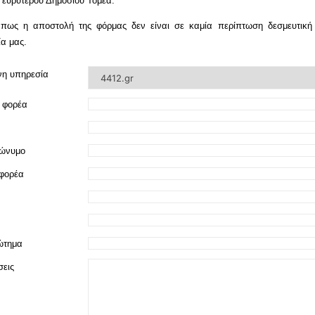
υ ευρύτερου Δημόσιου Τομέα.
 πως η αποστολή της φόρμας δεν είναι σε καμία περίπτωση δεσμευτική 
ία μας.
νη υπηρεσία
 φορέα
ώνυμο
φορέα
ώτημα
εις