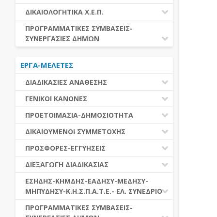
ΕΚΤΕΛΕΣΗ ΥΠΗΡΕΣΙΩΝ
ΕΑΑΔΗΣΥ
ΔΙΚΑΙΟΛΟΓΗΤΙΚΑ Χ.Ε.Π.
ΕΚΤΕΛΕΣΗ ΠΡΟΜΗΘΕΙΩΝ
ΕΑΔΗΣΥ
ΔΙΚΑΙΟΛΟΓΗΤΙΚΑ Χ.Ε.Π.
ΠΡΟΓΡΑΜΜΑΤΙΚΕΣ ΣΥΜΒΑΣΕΙΣ-
ΕΛ.ΣΥΝΕΔΡΙΟ
ΣΥΝΕΡΓΑΣΙΕΣ ΔΗΜΩΝ
ΕΣΗΔΗΣ
ΔΙΑΔΗΜΟΤΙΚΗ ΣΥΝΕΡΓΑΣΙΑ
ΚΗΜΔΗΣ
ΕΡΓΑ-ΜΕΛΕΤΕΣ
ΔΙΕΘΝΕΣ ΚΑΙ ΕΥΡΩΠΑΙΚΟ ΕΠΙΠΕΔΟ
ΜΕΔΗΣΥ-ΜΗΠΥΔΗΣΥ
ΠΡΟΓΡΑΜΜΑΤΙΚΕΣ ΣΥΜΒΑΣΕΙΣ
ΔΙΑΔΙΚΑΣΙΕΣ ΑΝΑΘΕΣΗΣ
ΔΙΑΔΙΚΑΣΙΕΣ ΑΝΑΘΕΣΗΣ
ΓΕΝΙΚΟΙ ΚΑΝΟΝΕΣ
ΣΥΓΚΕΝΤΡΩΤΙΚΕΣ ΔΙΑΔΙΚΑΣΙΕΣ
ΠΕΔΙΟ ΕΦΑΡΜΟΓΗΣ-ΕΝΑΡΞΗ ΙΣΧΥΟΣ
ΠΡΟΕΤΟΙΜΑΣΙΑ-ΔΗΜΟΣΙΟΤΗΤΑ
ΑΝΑΘΕΣΗΣ
ΗΛΕΚΤΡΟΝΙΚΑ ΜΕΣΑ
ΠΙΝΑΚΕΣ ΔΗΜΟΣΝΕΤ
ΓΝΩΜΟΔΟΤΙΚΑ ΟΡΓΑΝΑ-ΕΠΙΤΡΟΠΕΣ
ΔΙΚΑΙΟΥΜΕΝΟΙ ΣΥΜΜΕΤΟΧΗΣ
ΓΕΝΙΚΕΣ ΑΡΧΕΣ ΚΑΙ ΚΑΝΟΝΕΣ
ΠΡΟΕΤΟΙΜΑΣΙΑ
ΔΙΚΑΙΟΥΜΕΝΟΙ ΣΥΜΜΕΤΟΧΗΣ
ΠΡΟΣΦΟΡΕΣ-ΕΓΓΥΗΣΕΙΣ
ΑΞΙΑ ΣΥΜΒΑΣΗΣ
ΕΓΓΡΑΦΑ ΤΗΣ ΣΥΜΒΑΣΗΣ
ΚΡΙΤΗΡΙΑ ΕΠΙΛΟΓΗΣ
ΕΓΓΥΗΣΕΙΣ
ΕΙΔΗ ΣΥΜΒΑΣΕΩΝ
ΔΙΕΞΑΓΩΓΗ ΔΙΑΔΙΚΑΣΙΑΣ
ΔΗΜΟΣΙΕΥΣΕΙΣ
ΛΟΓΟΙ ΑΠΟΚΛΕΙΣΜΟΥ
ΠΡΟΣΦΟΡΕΣ
ΔΙΑΦΟΡΑ
ΑΞΙΟΛΟΓΗΣΗ ΚΑΙ ΑΝΑΘΕΣΗ
ΕΝΑΡΞΗ-ΠΡΟΘΕΣΜΙΕΣ
ΕΣΗΔΗΣ-ΚΗΜΔΗΣ-ΕΑΔΗΣΥ-ΜΕΔΗΣΥ-
ΔΙΚΑΙΟΛΟΓΗΤΙΚΑ ΛΟΓΩΝ
ΜΗΠΥΔΗΣΥ-Κ.Η.Σ.Π.Α.Τ.Ε.- ΕΛ. ΣΥΝΕΔΡΙΟ
ΑΠΟΚΛΕΙΣΜΟΥ & ΚΡΙΤΗΡΙΩΝ
ΑΠΟΤΕΛΕΣΜΑ ΔΙΑΔΙΚΑΣΙΑΣ
ΕΠΙΛΟΓΗΣ
ΠΡΟΣΦΥΓΕΣ-ΕΝΣΤΑΣΕΙΣ
ΕΑΑΔΗΣΥ
ΠΡΟΓΡΑΜΜΑΤΙΚΕΣ ΣΥΜΒΑΣΕΙΣ-
ΕΕΕΣ