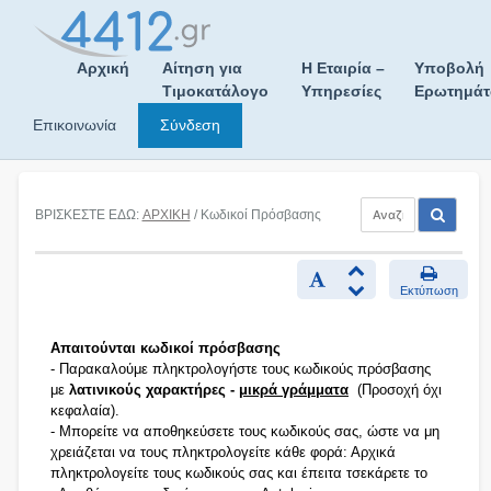
Skip
to
content
Αρχική
Αίτηση για
Η Εταιρία –
Υποβολή
Τιμοκατάλογο
Υπηρεσίες
Ερωτημά
Επικοινωνία
Σύνδεση
ΒΡΙΣΚΕΣΤΕ ΕΔΩ:
ΑΡΧΙΚΗ
/ Κωδικοί Πρόσβασης
Εκτύπωση
Απαιτούνται κωδικοί πρόσβασης
- Παρακαλούμε πληκτρολογήστε τους κωδικούς πρόσβασης
με
λατινικούς χαρακτήρες -
μικρά γράμματα
(Προσοχή όχι
κεφαλαία).
- Μπορείτε να αποθηκεύσετε τους κωδικούς σας, ώστε να μη
χρειάζεται να τους πληκτρολογείτε κάθε φορά: Αρχικά
πληκτρολογείτε τους κωδικούς σας και έπειτα τσεκάρετε το