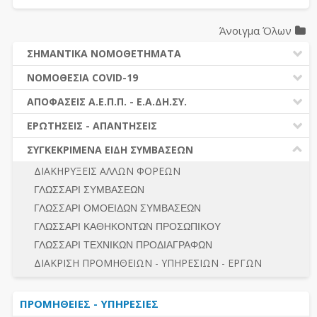
Άνοιγμα Όλων
ΣΗΜΑΝΤΙΚΑ ΝΟΜΟΘΕΤΗΜΑΤΑ
ΔΗΜΟΣΙΕΣ ΣΥΜΒΑΣΕΙΣ (Ν. 4412/2016)
ΝΟΜΟΘΕΣΙΑ COVID-19
ΔΗΜΟΤΙΚΟΣ ΚΩΔΙΚΑΣ (Ν.3463/2006)
ΝΟΜΟΘΕΣΙΑ - ΝΟΜΟΛΟΓΙΑ COVID -19
ΑΠΟΦΑΣΕΙΣ Α.Ε.Π.Π. - Ε.Α.ΔΗ.ΣΥ.
ΚΑΛΛΙΚΡΑΤΗΣ (Ν.3852/2010)
ΕΡΩΤΗΣΕΙΣ - ΑΠΑΝΤΗΣΕΙΣ
ΠΡΟΔΙΚΑΣΤΙΚΗ ΠΡΟΣΦΥΓΗ
ΕΡΩΤΗΣΕΙΣ - ΑΠΑΝΤΗΣΕΙΣ
ΝΟΜΟΘΕΣΙΑ - ΝΟΜΟΛΟΓΙΑ (ΣΥΝΟΛΟ)
ΓΕΝΙΚΟΙ ΚΑΝΟΝΕΣ
Ν. 4782/2021 - ΤΡΟΠΟΠΟΙΗΣΗ 4412/2016
ΣΥΓΚΕΚΡΙΜΕΝΑ ΕΙΔΗ ΣΥΜΒΑΣΕΩΝ
ΠΡΟΕΤΟΙΜΑΣΙΑ – ΔΗΜΟΣΙΟΤΗΤΑ
ΔΙΕΞΑΓΩΓΗ ΔΙΑΔΙΚΑΣΙΑΣ
ΔΙΑΚΗΡΥΞΕΙΣ ΑΛΛΩΝ ΦΟΡΕΩΝ
ΔΙΚΑΙΟΥΜΕΝΟΙ ΣΥΜΜΕΤΟΧΗΣ
ΔΙΑΔΙΚΑΣΙΕΣ ΑΝΑΘΕΣΗΣ
ΓΛΩΣΣΑΡΙ ΣΥΜΒΑΣΕΩΝ
ΠΡΟΣΦΟΡΕΣ – ΔΙΚΑΙΟΛΟΓΗΤΙΚΑ ΣΥΜΜΕΤΟΧΗΣ
ΓΕΝΙΚΟΙ ΚΑΝΟΝΕΣ
ΓΛΩΣΣΑΡΙ ΟΜΟΕΙΔΩΝ ΣΥΜΒΑΣΕΩΝ
ΔΙΕΞΑΓΩΓΗ ΔΙΑΔΙΚΑΣΙΑΣ
ΠΡΟΕΤΟΙΜΑΣΙΑ - ΔΗΜΟΣΙΟΤΗΤΑ
ΓΛΩΣΣΑΡΙ ΚΑΘΗΚΟΝΤΩΝ ΠΡΟΣΩΠΙΚΟΥ
ΕΣΗΔΗΣ – ΚΗΜΔΗΣ
ΛΟΓΟΙ ΑΠΟΚΛΕΙΣΜΟΥ-ΔΙΚΑΙΟΥΜΕΝΟΙ ΣΥΜΜΕΤΟΧΗΣ
ΓΛΩΣΣΑΡΙ ΤΕΧΝΙΚΩΝ ΠΡΟΔΙΑΓΡΑΦΩΝ
ΠΕΡΙΛΗΨΕΙΣ ΑΠΟΦΑΣΕΩΝ Α.Ε.Π.Π. - Ε.Α.ΔΗ.ΣΥ.
ΠΡΟΣΦΟΡΕΣ - ΔΙΚΑΙΟΛΟΓΗΤΙΚΑ ΣΥΜΜΕΤΟΧΗΣ
ΣΥΝΟΛΟ
ΔΙΑΚΡΙΣΗ ΠΡΟΜΗΘΕΙΩΝ - ΥΠΗΡΕΣΙΩΝ - ΕΡΓΩΝ
ΕΝΣΤΑΣΕΙΣ - ΠΡΟΣΦΥΓΕΣ
ΕΚΤΕΛΕΣΗ - ΠΛΗΡΩΜΗ - ΚΡΑΤΗΣΕΙΣ
ΠΡΟΜΗΘΕΙΕΣ - ΥΠΗΡΕΣΙΕΣ
ΕΚΤΕΛΕΣΗ ΕΡΓΩΝ - ΜΕΛΕΤΩΝ