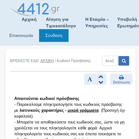
Skip
to
content
Αρχική
Αίτηση για
Η Εταιρία –
Υποβολή
Τιμοκατάλογο
Υπηρεσίες
Ερωτημά
Επικοινωνία
Σύνδεση
ΒΡΙΣΚΕΣΤΕ ΕΔΩ:
ΑΡΧΙΚΗ
/ Κωδικοί Πρόσβασης
Εκτύπωση
Απαιτούνται κωδικοί πρόσβασης
- Παρακαλούμε πληκτρολογήστε τους κωδικούς πρόσβασης
με
λατινικούς χαρακτήρες -
μικρά γράμματα
(Προσοχή όχι
κεφαλαία).
- Μπορείτε να αποθηκεύσετε τους κωδικούς σας, ώστε να μη
χρειάζεται να τους πληκτρολογείτε κάθε φορά: Αρχικά
πληκτρολογείτε τους κωδικούς σας και έπειτα τσεκάρετε το