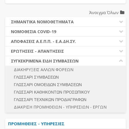
Άνοιγμα Όλων
ΣΗΜΑΝΤΙΚΑ ΝΟΜΟΘΕΤΗΜΑΤΑ
ΔΗΜΟΣΙΕΣ ΣΥΜΒΑΣΕΙΣ (Ν. 4412/2016)
ΝΟΜΟΘΕΣΙΑ COVID-19
ΔΗΜΟΤΙΚΟΣ ΚΩΔΙΚΑΣ (Ν.3463/2006)
ΝΟΜΟΘΕΣΙΑ - ΝΟΜΟΛΟΓΙΑ COVID -19
ΑΠΟΦΑΣΕΙΣ Α.Ε.Π.Π. - Ε.Α.ΔΗ.ΣΥ.
ΚΑΛΛΙΚΡΑΤΗΣ (Ν.3852/2010)
ΕΡΩΤΗΣΕΙΣ - ΑΠΑΝΤΗΣΕΙΣ
ΠΡΟΔΙΚΑΣΤΙΚΗ ΠΡΟΣΦΥΓΗ
ΕΡΩΤΗΣΕΙΣ - ΑΠΑΝΤΗΣΕΙΣ
ΝΟΜΟΘΕΣΙΑ - ΝΟΜΟΛΟΓΙΑ (ΣΥΝΟΛΟ)
ΓΕΝΙΚΟΙ ΚΑΝΟΝΕΣ
Ν. 4782/2021 - ΤΡΟΠΟΠΟΙΗΣΗ 4412/2016
ΣΥΓΚΕΚΡΙΜΕΝΑ ΕΙΔΗ ΣΥΜΒΑΣΕΩΝ
ΠΡΟΕΤΟΙΜΑΣΙΑ – ΔΗΜΟΣΙΟΤΗΤΑ
ΔΙΕΞΑΓΩΓΗ ΔΙΑΔΙΚΑΣΙΑΣ
ΔΙΑΚΗΡΥΞΕΙΣ ΑΛΛΩΝ ΦΟΡΕΩΝ
ΔΙΚΑΙΟΥΜΕΝΟΙ ΣΥΜΜΕΤΟΧΗΣ
ΔΙΑΔΙΚΑΣΙΕΣ ΑΝΑΘΕΣΗΣ
ΓΛΩΣΣΑΡΙ ΣΥΜΒΑΣΕΩΝ
ΠΡΟΣΦΟΡΕΣ – ΔΙΚΑΙΟΛΟΓΗΤΙΚΑ ΣΥΜΜΕΤΟΧΗΣ
ΓΕΝΙΚΟΙ ΚΑΝΟΝΕΣ
ΓΛΩΣΣΑΡΙ ΟΜΟΕΙΔΩΝ ΣΥΜΒΑΣΕΩΝ
ΔΙΕΞΑΓΩΓΗ ΔΙΑΔΙΚΑΣΙΑΣ
ΠΡΟΕΤΟΙΜΑΣΙΑ - ΔΗΜΟΣΙΟΤΗΤΑ
ΓΛΩΣΣΑΡΙ ΚΑΘΗΚΟΝΤΩΝ ΠΡΟΣΩΠΙΚΟΥ
ΕΣΗΔΗΣ – ΚΗΜΔΗΣ
ΛΟΓΟΙ ΑΠΟΚΛΕΙΣΜΟΥ-ΔΙΚΑΙΟΥΜΕΝΟΙ ΣΥΜΜΕΤΟΧΗΣ
ΓΛΩΣΣΑΡΙ ΤΕΧΝΙΚΩΝ ΠΡΟΔΙΑΓΡΑΦΩΝ
ΠΕΡΙΛΗΨΕΙΣ ΑΠΟΦΑΣΕΩΝ Α.Ε.Π.Π. - Ε.Α.ΔΗ.ΣΥ.
ΠΡΟΣΦΟΡΕΣ - ΔΙΚΑΙΟΛΟΓΗΤΙΚΑ ΣΥΜΜΕΤΟΧΗΣ
ΣΥΝΟΛΟ
ΔΙΑΚΡΙΣΗ ΠΡΟΜΗΘΕΙΩΝ - ΥΠΗΡΕΣΙΩΝ - ΕΡΓΩΝ
ΕΝΣΤΑΣΕΙΣ - ΠΡΟΣΦΥΓΕΣ
ΕΚΤΕΛΕΣΗ - ΠΛΗΡΩΜΗ - ΚΡΑΤΗΣΕΙΣ
ΠΡΟΜΗΘΕΙΕΣ - ΥΠΗΡΕΣΙΕΣ
ΕΚΤΕΛΕΣΗ ΕΡΓΩΝ - ΜΕΛΕΤΩΝ