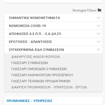
Άνοιγμα Όλων
ΣΗΜΑΝΤΙΚΑ ΝΟΜΟΘΕΤΗΜΑΤΑ
ΔΗΜΟΣΙΕΣ ΣΥΜΒΑΣΕΙΣ (Ν. 4412/2016)
ΝΟΜΟΘΕΣΙΑ COVID-19
ΔΗΜΟΤΙΚΟΣ ΚΩΔΙΚΑΣ (Ν.3463/2006)
ΝΟΜΟΘΕΣΙΑ - ΝΟΜΟΛΟΓΙΑ COVID -19
ΑΠΟΦΑΣΕΙΣ Α.Ε.Π.Π. - Ε.Α.ΔΗ.ΣΥ.
ΚΑΛΛΙΚΡΑΤΗΣ (Ν.3852/2010)
ΕΡΩΤΗΣΕΙΣ - ΑΠΑΝΤΗΣΕΙΣ
ΠΡΟΔΙΚΑΣΤΙΚΗ ΠΡΟΣΦΥΓΗ
ΕΡΩΤΗΣΕΙΣ - ΑΠΑΝΤΗΣΕΙΣ
ΝΟΜΟΘΕΣΙΑ - ΝΟΜΟΛΟΓΙΑ (ΣΥΝΟΛΟ)
ΓΕΝΙΚΟΙ ΚΑΝΟΝΕΣ
Ν. 4782/2021 - ΤΡΟΠΟΠΟΙΗΣΗ 4412/2016
ΣΥΓΚΕΚΡΙΜΕΝΑ ΕΙΔΗ ΣΥΜΒΑΣΕΩΝ
ΠΡΟΕΤΟΙΜΑΣΙΑ – ΔΗΜΟΣΙΟΤΗΤΑ
ΔΙΕΞΑΓΩΓΗ ΔΙΑΔΙΚΑΣΙΑΣ
ΔΙΑΚΗΡΥΞΕΙΣ ΑΛΛΩΝ ΦΟΡΕΩΝ
ΔΙΚΑΙΟΥΜΕΝΟΙ ΣΥΜΜΕΤΟΧΗΣ
ΔΙΑΔΙΚΑΣΙΕΣ ΑΝΑΘΕΣΗΣ
ΓΛΩΣΣΑΡΙ ΣΥΜΒΑΣΕΩΝ
ΠΡΟΣΦΟΡΕΣ – ΔΙΚΑΙΟΛΟΓΗΤΙΚΑ ΣΥΜΜΕΤΟΧΗΣ
ΓΕΝΙΚΟΙ ΚΑΝΟΝΕΣ
ΓΛΩΣΣΑΡΙ ΟΜΟΕΙΔΩΝ ΣΥΜΒΑΣΕΩΝ
ΔΙΕΞΑΓΩΓΗ ΔΙΑΔΙΚΑΣΙΑΣ
ΠΡΟΕΤΟΙΜΑΣΙΑ - ΔΗΜΟΣΙΟΤΗΤΑ
ΓΛΩΣΣΑΡΙ ΚΑΘΗΚΟΝΤΩΝ ΠΡΟΣΩΠΙΚΟΥ
ΕΣΗΔΗΣ – ΚΗΜΔΗΣ
ΛΟΓΟΙ ΑΠΟΚΛΕΙΣΜΟΥ-ΔΙΚΑΙΟΥΜΕΝΟΙ ΣΥΜΜΕΤΟΧΗΣ
ΓΛΩΣΣΑΡΙ ΤΕΧΝΙΚΩΝ ΠΡΟΔΙΑΓΡΑΦΩΝ
ΠΕΡΙΛΗΨΕΙΣ ΑΠΟΦΑΣΕΩΝ Α.Ε.Π.Π. - Ε.Α.ΔΗ.ΣΥ.
ΠΡΟΣΦΟΡΕΣ - ΔΙΚΑΙΟΛΟΓΗΤΙΚΑ ΣΥΜΜΕΤΟΧΗΣ
ΣΥΝΟΛΟ
ΔΙΑΚΡΙΣΗ ΠΡΟΜΗΘΕΙΩΝ - ΥΠΗΡΕΣΙΩΝ - ΕΡΓΩΝ
ΕΝΣΤΑΣΕΙΣ - ΠΡΟΣΦΥΓΕΣ
ΕΚΤΕΛΕΣΗ - ΠΛΗΡΩΜΗ - ΚΡΑΤΗΣΕΙΣ
ΠΡΟΜΗΘΕΙΕΣ - ΥΠΗΡΕΣΙΕΣ
ΕΚΤΕΛΕΣΗ ΕΡΓΩΝ - ΜΕΛΕΤΩΝ