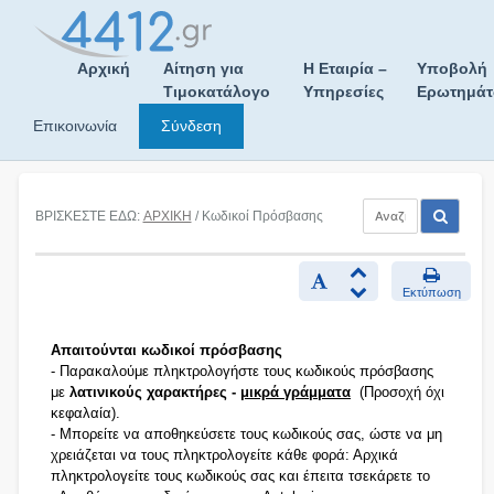
Skip
to
content
Αρχική
Αίτηση για
Η Εταιρία –
Υποβολή
Τιμοκατάλογο
Υπηρεσίες
Ερωτημά
Επικοινωνία
Σύνδεση
ΒΡΙΣΚΕΣΤΕ ΕΔΩ:
ΑΡΧΙΚΗ
/ Κωδικοί Πρόσβασης
Εκτύπωση
Απαιτούνται κωδικοί πρόσβασης
- Παρακαλούμε πληκτρολογήστε τους κωδικούς πρόσβασης
με
λατινικούς χαρακτήρες -
μικρά γράμματα
(Προσοχή όχι
κεφαλαία).
- Μπορείτε να αποθηκεύσετε τους κωδικούς σας, ώστε να μη
χρειάζεται να τους πληκτρολογείτε κάθε φορά: Αρχικά
πληκτρολογείτε τους κωδικούς σας και έπειτα τσεκάρετε το