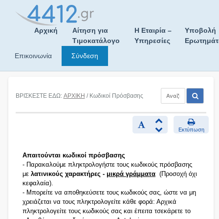
Skip
to
content
Αρχική
Αίτηση για
Η Εταιρία –
Υποβολή
Τιμοκατάλογο
Υπηρεσίες
Ερωτημά
Επικοινωνία
Σύνδεση
ΒΡΙΣΚΕΣΤΕ ΕΔΩ:
ΑΡΧΙΚΗ
/ Κωδικοί Πρόσβασης
Εκτύπωση
Απαιτούνται κωδικοί πρόσβασης
- Παρακαλούμε πληκτρολογήστε τους κωδικούς πρόσβασης
με
λατινικούς χαρακτήρες -
μικρά γράμματα
(Προσοχή όχι
κεφαλαία).
- Μπορείτε να αποθηκεύσετε τους κωδικούς σας, ώστε να μη
χρειάζεται να τους πληκτρολογείτε κάθε φορά: Αρχικά
πληκτρολογείτε τους κωδικούς σας και έπειτα τσεκάρετε το