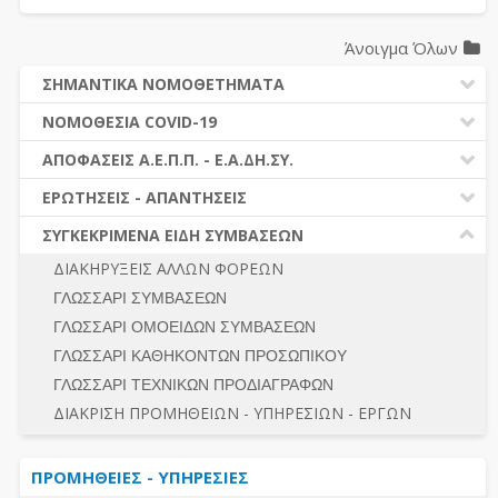
Άνοιγμα Όλων
ΣΗΜΑΝΤΙΚΑ ΝΟΜΟΘΕΤΗΜΑΤΑ
ΔΗΜΟΣΙΕΣ ΣΥΜΒΑΣΕΙΣ (Ν. 4412/2016)
ΝΟΜΟΘΕΣΙΑ COVID-19
ΔΗΜΟΤΙΚΟΣ ΚΩΔΙΚΑΣ (Ν.3463/2006)
ΝΟΜΟΘΕΣΙΑ - ΝΟΜΟΛΟΓΙΑ COVID -19
ΑΠΟΦΑΣΕΙΣ Α.Ε.Π.Π. - Ε.Α.ΔΗ.ΣΥ.
ΚΑΛΛΙΚΡΑΤΗΣ (Ν.3852/2010)
ΕΡΩΤΗΣΕΙΣ - ΑΠΑΝΤΗΣΕΙΣ
ΠΡΟΔΙΚΑΣΤΙΚΗ ΠΡΟΣΦΥΓΗ
ΕΡΩΤΗΣΕΙΣ - ΑΠΑΝΤΗΣΕΙΣ
ΝΟΜΟΘΕΣΙΑ - ΝΟΜΟΛΟΓΙΑ (ΣΥΝΟΛΟ)
ΓΕΝΙΚΟΙ ΚΑΝΟΝΕΣ
Ν. 4782/2021 - ΤΡΟΠΟΠΟΙΗΣΗ 4412/2016
ΣΥΓΚΕΚΡΙΜΕΝΑ ΕΙΔΗ ΣΥΜΒΑΣΕΩΝ
ΠΡΟΕΤΟΙΜΑΣΙΑ – ΔΗΜΟΣΙΟΤΗΤΑ
ΔΙΕΞΑΓΩΓΗ ΔΙΑΔΙΚΑΣΙΑΣ
ΔΙΑΚΗΡΥΞΕΙΣ ΑΛΛΩΝ ΦΟΡΕΩΝ
ΔΙΚΑΙΟΥΜΕΝΟΙ ΣΥΜΜΕΤΟΧΗΣ
ΔΙΑΔΙΚΑΣΙΕΣ ΑΝΑΘΕΣΗΣ
ΓΛΩΣΣΑΡΙ ΣΥΜΒΑΣΕΩΝ
ΠΡΟΣΦΟΡΕΣ – ΔΙΚΑΙΟΛΟΓΗΤΙΚΑ ΣΥΜΜΕΤΟΧΗΣ
ΓΕΝΙΚΟΙ ΚΑΝΟΝΕΣ
ΓΛΩΣΣΑΡΙ ΟΜΟΕΙΔΩΝ ΣΥΜΒΑΣΕΩΝ
ΔΙΕΞΑΓΩΓΗ ΔΙΑΔΙΚΑΣΙΑΣ
ΠΡΟΕΤΟΙΜΑΣΙΑ - ΔΗΜΟΣΙΟΤΗΤΑ
ΓΛΩΣΣΑΡΙ ΚΑΘΗΚΟΝΤΩΝ ΠΡΟΣΩΠΙΚΟΥ
ΕΣΗΔΗΣ – ΚΗΜΔΗΣ
ΛΟΓΟΙ ΑΠΟΚΛΕΙΣΜΟΥ-ΔΙΚΑΙΟΥΜΕΝΟΙ ΣΥΜΜΕΤΟΧΗΣ
ΓΛΩΣΣΑΡΙ ΤΕΧΝΙΚΩΝ ΠΡΟΔΙΑΓΡΑΦΩΝ
ΠΕΡΙΛΗΨΕΙΣ ΑΠΟΦΑΣΕΩΝ Α.Ε.Π.Π. - Ε.Α.ΔΗ.ΣΥ.
ΠΡΟΣΦΟΡΕΣ - ΔΙΚΑΙΟΛΟΓΗΤΙΚΑ ΣΥΜΜΕΤΟΧΗΣ
ΣΥΝΟΛΟ
ΔΙΑΚΡΙΣΗ ΠΡΟΜΗΘΕΙΩΝ - ΥΠΗΡΕΣΙΩΝ - ΕΡΓΩΝ
ΕΝΣΤΑΣΕΙΣ - ΠΡΟΣΦΥΓΕΣ
ΕΚΤΕΛΕΣΗ - ΠΛΗΡΩΜΗ - ΚΡΑΤΗΣΕΙΣ
ΠΡΟΜΗΘΕΙΕΣ - ΥΠΗΡΕΣΙΕΣ
ΕΚΤΕΛΕΣΗ ΕΡΓΩΝ - ΜΕΛΕΤΩΝ