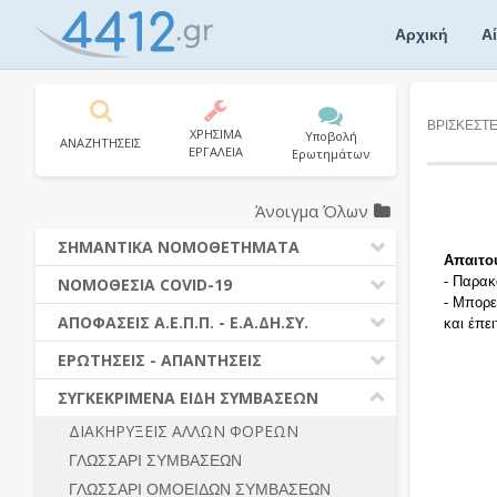
Skip
to
Αρχική
Α
content
ΒΡΙΣΚΕΣΤ
ΧΡΗΣΙΜΑ
Υποβολή
ΑΝΑΖΗΤΗΣΕΙΣ
ΕΡΓΑΛΕΙΑ
Ερωτημάτων
Άνοιγμα Όλων
ΣΗΜΑΝΤΙΚΑ ΝΟΜΟΘΕΤΗΜΑΤΑ
Απαιτο
ΔΗΜΟΣΙΕΣ ΣΥΜΒΑΣΕΙΣ (Ν. 4412/2016)
- Παρακ
ΝΟΜΟΘΕΣΙΑ COVID-19
- Μπορε
ΔΗΜΟΤΙΚΟΣ ΚΩΔΙΚΑΣ (Ν.3463/2006)
ΝΟΜΟΘΕΣΙΑ - ΝΟΜΟΛΟΓΙΑ COVID -19
ΑΠΟΦΑΣΕΙΣ Α.Ε.Π.Π. - Ε.Α.ΔΗ.ΣΥ.
και έπε
ΚΑΛΛΙΚΡΑΤΗΣ (Ν.3852/2010)
ΕΡΩΤΗΣΕΙΣ - ΑΠΑΝΤΗΣΕΙΣ
ΠΡΟΔΙΚΑΣΤΙΚΗ ΠΡΟΣΦΥΓΗ
ΕΡΩΤΗΣΕΙΣ - ΑΠΑΝΤΗΣΕΙΣ
ΝΟΜΟΘΕΣΙΑ - ΝΟΜΟΛΟΓΙΑ (ΣΥΝΟΛΟ)
ΓΕΝΙΚΟΙ ΚΑΝΟΝΕΣ
Ν. 4782/2021 - ΤΡΟΠΟΠΟΙΗΣΗ
ΣΥΓΚΕΚΡΙΜΕΝΑ ΕΙΔΗ ΣΥΜΒΑΣΕΩΝ
4412/2016
ΠΡΟΕΤΟΙΜΑΣΙΑ – ΔΗΜΟΣΙΟΤΗΤΑ
ΔΙΑΚΗΡΥΞΕΙΣ ΑΛΛΩΝ ΦΟΡΕΩΝ
ΔΙΕΞΑΓΩΓΗ ΔΙΑΔΙΚΑΣΙΑΣ
ΔΙΚΑΙΟΥΜΕΝΟΙ ΣΥΜΜΕΤΟΧΗΣ
ΓΛΩΣΣΑΡΙ ΣΥΜΒΑΣΕΩΝ
ΔΙΑΔΙΚΑΣΙΕΣ ΑΝΑΘΕΣΗΣ
ΠΡΟΣΦΟΡΕΣ – ΔΙΚΑΙΟΛΟΓΗΤΙΚΑ
ΣΥΜΜΕΤΟΧΗΣ
ΓΛΩΣΣΑΡΙ ΟΜΟΕΙΔΩΝ ΣΥΜΒΑΣΕΩΝ
ΓΕΝΙΚΟΙ ΚΑΝΟΝΕΣ