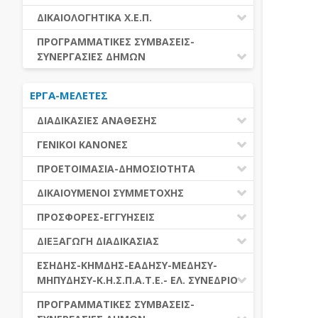
ΕΚΤΕΛΕΣΗ ΥΠΗΡΕΣΙΩΝ
ΕΑΑΔΗΣΥ
ΔΙΚΑΙΟΛΟΓΗΤΙΚΑ Χ.Ε.Π.
ΕΚΤΕΛΕΣΗ ΠΡΟΜΗΘΕΙΩΝ
ΕΑΔΗΣΥ
ΔΙΚΑΙΟΛΟΓΗΤΙΚΑ Χ.Ε.Π.
ΠΡΟΓΡΑΜΜΑΤΙΚΕΣ ΣΥΜΒΑΣΕΙΣ-
ΕΛ.ΣΥΝΕΔΡΙΟ
ΣΥΝΕΡΓΑΣΙΕΣ ΔΗΜΩΝ
ΕΣΗΔΗΣ
ΔΙΑΔΗΜΟΤΙΚΗ ΣΥΝΕΡΓΑΣΙΑ
ΚΗΜΔΗΣ
ΕΡΓΑ-ΜΕΛΕΤΕΣ
ΔΙΕΘΝΕΣ ΚΑΙ ΕΥΡΩΠΑΙΚΟ ΕΠΙΠΕΔΟ
ΜΕΔΗΣΥ-ΜΗΠΥΔΗΣΥ
ΠΡΟΓΡΑΜΜΑΤΙΚΕΣ ΣΥΜΒΑΣΕΙΣ
ΔΙΑΔΙΚΑΣΙΕΣ ΑΝΑΘΕΣΗΣ
ΔΙΑΔΙΚΑΣΙΕΣ ΑΝΑΘΕΣΗΣ
ΓΕΝΙΚΟΙ ΚΑΝΟΝΕΣ
ΣΥΓΚΕΝΤΡΩΤΙΚΕΣ ΔΙΑΔΙΚΑΣΙΕΣ
ΠΕΔΙΟ ΕΦΑΡΜΟΓΗΣ-ΕΝΑΡΞΗ ΙΣΧΥΟΣ
ΠΡΟΕΤΟΙΜΑΣΙΑ-ΔΗΜΟΣΙΟΤΗΤΑ
ΑΝΑΘΕΣΗΣ
ΗΛΕΚΤΡΟΝΙΚΑ ΜΕΣΑ
ΠΙΝΑΚΕΣ ΔΗΜΟΣΝΕΤ
ΓΝΩΜΟΔΟΤΙΚΑ ΟΡΓΑΝΑ-ΕΠΙΤΡΟΠΕΣ
ΔΙΚΑΙΟΥΜΕΝΟΙ ΣΥΜΜΕΤΟΧΗΣ
ΓΕΝΙΚΕΣ ΑΡΧΕΣ ΚΑΙ ΚΑΝΟΝΕΣ
ΠΡΟΕΤΟΙΜΑΣΙΑ
ΔΙΚΑΙΟΥΜΕΝΟΙ ΣΥΜΜΕΤΟΧΗΣ
ΠΡΟΣΦΟΡΕΣ-ΕΓΓΥΗΣΕΙΣ
ΑΞΙΑ ΣΥΜΒΑΣΗΣ
ΕΓΓΡΑΦΑ ΤΗΣ ΣΥΜΒΑΣΗΣ
ΚΡΙΤΗΡΙΑ ΕΠΙΛΟΓΗΣ
ΕΓΓΥΗΣΕΙΣ
ΕΙΔΗ ΣΥΜΒΑΣΕΩΝ
ΔΙΕΞΑΓΩΓΗ ΔΙΑΔΙΚΑΣΙΑΣ
ΔΗΜΟΣΙΕΥΣΕΙΣ
ΛΟΓΟΙ ΑΠΟΚΛΕΙΣΜΟΥ
ΠΡΟΣΦΟΡΕΣ
ΔΙΑΦΟΡΑ
ΑΞΙΟΛΟΓΗΣΗ ΚΑΙ ΑΝΑΘΕΣΗ
ΕΝΑΡΞΗ-ΠΡΟΘΕΣΜΙΕΣ
ΕΣΗΔΗΣ-ΚΗΜΔΗΣ-ΕΑΔΗΣΥ-ΜΕΔΗΣΥ-
ΔΙΚΑΙΟΛΟΓΗΤΙΚΑ ΛΟΓΩΝ
ΜΗΠΥΔΗΣΥ-Κ.Η.Σ.Π.Α.Τ.Ε.- ΕΛ. ΣΥΝΕΔΡΙΟ
ΑΠΟΚΛΕΙΣΜΟΥ & ΚΡΙΤΗΡΙΩΝ
ΑΠΟΤΕΛΕΣΜΑ ΔΙΑΔΙΚΑΣΙΑΣ
ΕΠΙΛΟΓΗΣ
ΠΡΟΣΦΥΓΕΣ-ΕΝΣΤΑΣΕΙΣ
ΕΑΑΔΗΣΥ
ΠΡΟΓΡΑΜΜΑΤΙΚΕΣ ΣΥΜΒΑΣΕΙΣ-
ΕΕΕΣ