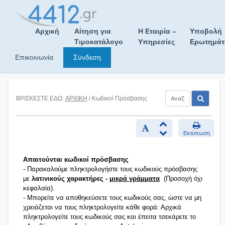
Skip
to
content
Αρχική
Αίτηση για
Η Εταιρία –
Υποβολή
Τιμοκατάλογο
Υπηρεσίες
Ερωτημά
Επικοινωνία
Σύνδεση
ΒΡΙΣΚΕΣΤΕ ΕΔΩ:
ΑΡΧΙΚΗ
/ Κωδικοί Πρόσβασης
Εκτύπωση
Απαιτούνται κωδικοί πρόσβασης
- Παρακαλούμε πληκτρολογήστε τους κωδικούς πρόσβασης
με
λατινικούς χαρακτήρες -
μικρά γράμματα
(Προσοχή όχι
κεφαλαία).
- Μπορείτε να αποθηκεύσετε τους κωδικούς σας, ώστε να μη
χρειάζεται να τους πληκτρολογείτε κάθε φορά: Αρχικά
πληκτρολογείτε τους κωδικούς σας και έπειτα τσεκάρετε το