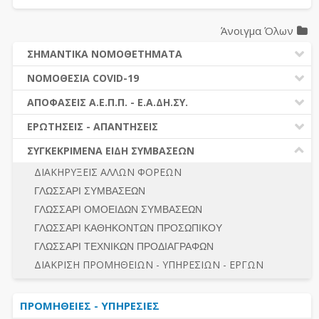
Άνοιγμα Όλων
ΣΗΜΑΝΤΙΚΑ ΝΟΜΟΘΕΤΗΜΑΤΑ
ΔΗΜΟΣΙΕΣ ΣΥΜΒΑΣΕΙΣ (Ν. 4412/2016)
ΝΟΜΟΘΕΣΙΑ COVID-19
ΔΗΜΟΤΙΚΟΣ ΚΩΔΙΚΑΣ (Ν.3463/2006)
ΝΟΜΟΘΕΣΙΑ - ΝΟΜΟΛΟΓΙΑ COVID -19
ΑΠΟΦΑΣΕΙΣ Α.Ε.Π.Π. - Ε.Α.ΔΗ.ΣΥ.
ΚΑΛΛΙΚΡΑΤΗΣ (Ν.3852/2010)
ΕΡΩΤΗΣΕΙΣ - ΑΠΑΝΤΗΣΕΙΣ
ΠΡΟΔΙΚΑΣΤΙΚΗ ΠΡΟΣΦΥΓΗ
ΕΡΩΤΗΣΕΙΣ - ΑΠΑΝΤΗΣΕΙΣ
ΝΟΜΟΘΕΣΙΑ - ΝΟΜΟΛΟΓΙΑ (ΣΥΝΟΛΟ)
ΓΕΝΙΚΟΙ ΚΑΝΟΝΕΣ
Ν. 4782/2021 - ΤΡΟΠΟΠΟΙΗΣΗ 4412/2016
ΣΥΓΚΕΚΡΙΜΕΝΑ ΕΙΔΗ ΣΥΜΒΑΣΕΩΝ
ΠΡΟΕΤΟΙΜΑΣΙΑ – ΔΗΜΟΣΙΟΤΗΤΑ
ΔΙΕΞΑΓΩΓΗ ΔΙΑΔΙΚΑΣΙΑΣ
ΔΙΑΚΗΡΥΞΕΙΣ ΑΛΛΩΝ ΦΟΡΕΩΝ
ΔΙΚΑΙΟΥΜΕΝΟΙ ΣΥΜΜΕΤΟΧΗΣ
ΔΙΑΔΙΚΑΣΙΕΣ ΑΝΑΘΕΣΗΣ
ΓΛΩΣΣΑΡΙ ΣΥΜΒΑΣΕΩΝ
ΠΡΟΣΦΟΡΕΣ – ΔΙΚΑΙΟΛΟΓΗΤΙΚΑ ΣΥΜΜΕΤΟΧΗΣ
ΓΕΝΙΚΟΙ ΚΑΝΟΝΕΣ
ΓΛΩΣΣΑΡΙ ΟΜΟΕΙΔΩΝ ΣΥΜΒΑΣΕΩΝ
ΔΙΕΞΑΓΩΓΗ ΔΙΑΔΙΚΑΣΙΑΣ
ΠΡΟΕΤΟΙΜΑΣΙΑ - ΔΗΜΟΣΙΟΤΗΤΑ
ΓΛΩΣΣΑΡΙ ΚΑΘΗΚΟΝΤΩΝ ΠΡΟΣΩΠΙΚΟΥ
ΕΣΗΔΗΣ – ΚΗΜΔΗΣ
ΛΟΓΟΙ ΑΠΟΚΛΕΙΣΜΟΥ-ΔΙΚΑΙΟΥΜΕΝΟΙ ΣΥΜΜΕΤΟΧΗΣ
ΓΛΩΣΣΑΡΙ ΤΕΧΝΙΚΩΝ ΠΡΟΔΙΑΓΡΑΦΩΝ
ΠΕΡΙΛΗΨΕΙΣ ΑΠΟΦΑΣΕΩΝ Α.Ε.Π.Π. - Ε.Α.ΔΗ.ΣΥ.
ΠΡΟΣΦΟΡΕΣ - ΔΙΚΑΙΟΛΟΓΗΤΙΚΑ ΣΥΜΜΕΤΟΧΗΣ
ΣΥΝΟΛΟ
ΔΙΑΚΡΙΣΗ ΠΡΟΜΗΘΕΙΩΝ - ΥΠΗΡΕΣΙΩΝ - ΕΡΓΩΝ
ΕΝΣΤΑΣΕΙΣ - ΠΡΟΣΦΥΓΕΣ
ΕΚΤΕΛΕΣΗ - ΠΛΗΡΩΜΗ - ΚΡΑΤΗΣΕΙΣ
ΠΡΟΜΗΘΕΙΕΣ - ΥΠΗΡΕΣΙΕΣ
ΕΚΤΕΛΕΣΗ ΕΡΓΩΝ - ΜΕΛΕΤΩΝ