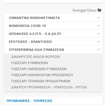
Άνοιγμα Όλων
ΣΗΜΑΝΤΙΚΑ ΝΟΜΟΘΕΤΗΜΑΤΑ
ΔΗΜΟΣΙΕΣ ΣΥΜΒΑΣΕΙΣ (Ν. 4412/2016)
ΝΟΜΟΘΕΣΙΑ COVID-19
ΔΗΜΟΤΙΚΟΣ ΚΩΔΙΚΑΣ (Ν.3463/2006)
ΝΟΜΟΘΕΣΙΑ - ΝΟΜΟΛΟΓΙΑ COVID -19
ΑΠΟΦΑΣΕΙΣ Α.Ε.Π.Π. - Ε.Α.ΔΗ.ΣΥ.
ΚΑΛΛΙΚΡΑΤΗΣ (Ν.3852/2010)
ΕΡΩΤΗΣΕΙΣ - ΑΠΑΝΤΗΣΕΙΣ
ΠΡΟΔΙΚΑΣΤΙΚΗ ΠΡΟΣΦΥΓΗ
ΕΡΩΤΗΣΕΙΣ - ΑΠΑΝΤΗΣΕΙΣ
ΝΟΜΟΘΕΣΙΑ - ΝΟΜΟΛΟΓΙΑ (ΣΥΝΟΛΟ)
ΓΕΝΙΚΟΙ ΚΑΝΟΝΕΣ
Ν. 4782/2021 - ΤΡΟΠΟΠΟΙΗΣΗ 4412/2016
ΣΥΓΚΕΚΡΙΜΕΝΑ ΕΙΔΗ ΣΥΜΒΑΣΕΩΝ
ΠΡΟΕΤΟΙΜΑΣΙΑ – ΔΗΜΟΣΙΟΤΗΤΑ
ΔΙΕΞΑΓΩΓΗ ΔΙΑΔΙΚΑΣΙΑΣ
ΔΙΑΚΗΡΥΞΕΙΣ ΑΛΛΩΝ ΦΟΡΕΩΝ
ΔΙΚΑΙΟΥΜΕΝΟΙ ΣΥΜΜΕΤΟΧΗΣ
ΔΙΑΔΙΚΑΣΙΕΣ ΑΝΑΘΕΣΗΣ
ΓΛΩΣΣΑΡΙ ΣΥΜΒΑΣΕΩΝ
ΠΡΟΣΦΟΡΕΣ – ΔΙΚΑΙΟΛΟΓΗΤΙΚΑ ΣΥΜΜΕΤΟΧΗΣ
ΓΕΝΙΚΟΙ ΚΑΝΟΝΕΣ
ΓΛΩΣΣΑΡΙ ΟΜΟΕΙΔΩΝ ΣΥΜΒΑΣΕΩΝ
ΔΙΕΞΑΓΩΓΗ ΔΙΑΔΙΚΑΣΙΑΣ
ΠΡΟΕΤΟΙΜΑΣΙΑ - ΔΗΜΟΣΙΟΤΗΤΑ
ΓΛΩΣΣΑΡΙ ΚΑΘΗΚΟΝΤΩΝ ΠΡΟΣΩΠΙΚΟΥ
ΕΣΗΔΗΣ – ΚΗΜΔΗΣ
ΛΟΓΟΙ ΑΠΟΚΛΕΙΣΜΟΥ-ΔΙΚΑΙΟΥΜΕΝΟΙ ΣΥΜΜΕΤΟΧΗΣ
ΓΛΩΣΣΑΡΙ ΤΕΧΝΙΚΩΝ ΠΡΟΔΙΑΓΡΑΦΩΝ
ΠΕΡΙΛΗΨΕΙΣ ΑΠΟΦΑΣΕΩΝ Α.Ε.Π.Π. - Ε.Α.ΔΗ.ΣΥ.
ΠΡΟΣΦΟΡΕΣ - ΔΙΚΑΙΟΛΟΓΗΤΙΚΑ ΣΥΜΜΕΤΟΧΗΣ
ΣΥΝΟΛΟ
ΔΙΑΚΡΙΣΗ ΠΡΟΜΗΘΕΙΩΝ - ΥΠΗΡΕΣΙΩΝ - ΕΡΓΩΝ
ΕΝΣΤΑΣΕΙΣ - ΠΡΟΣΦΥΓΕΣ
ΕΚΤΕΛΕΣΗ - ΠΛΗΡΩΜΗ - ΚΡΑΤΗΣΕΙΣ
ΠΡΟΜΗΘΕΙΕΣ - ΥΠΗΡΕΣΙΕΣ
ΕΚΤΕΛΕΣΗ ΕΡΓΩΝ - ΜΕΛΕΤΩΝ