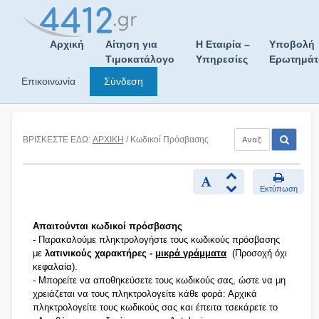
Skip
to
content
Αρχική
Αίτηση για
Η Εταιρία –
Υποβολή
Τιμοκατάλογο
Υπηρεσίες
Ερωτημά
Επικοινωνία
Σύνδεση
ΒΡΙΣΚΕΣΤΕ ΕΔΩ:
ΑΡΧΙΚΗ
/ Κωδικοί Πρόσβασης
Εκτύπωση
Απαιτούνται κωδικοί πρόσβασης
- Παρακαλούμε πληκτρολογήστε τους κωδικούς πρόσβασης
με
λατινικούς χαρακτήρες -
μικρά γράμματα
(Προσοχή όχι
κεφαλαία).
- Μπορείτε να αποθηκεύσετε τους κωδικούς σας, ώστε να μη
χρειάζεται να τους πληκτρολογείτε κάθε φορά: Αρχικά
πληκτρολογείτε τους κωδικούς σας και έπειτα τσεκάρετε το