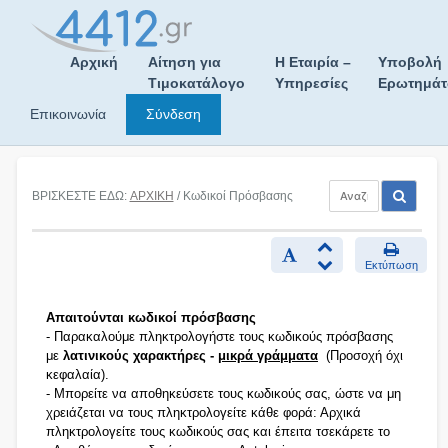
Skip
to
content
Αρχική
Αίτηση για
Η Εταιρία –
Υποβολή
Τιμοκατάλογο
Υπηρεσίες
Ερωτημά
Επικοινωνία
Σύνδεση
ΒΡΙΣΚΕΣΤΕ ΕΔΩ:
ΑΡΧΙΚΗ
/ Κωδικοί Πρόσβασης
Εκτύπωση
Απαιτούνται κωδικοί πρόσβασης
- Παρακαλούμε πληκτρολογήστε τους κωδικούς πρόσβασης
με
λατινικούς χαρακτήρες -
μικρά γράμματα
(Προσοχή όχι
κεφαλαία).
- Μπορείτε να αποθηκεύσετε τους κωδικούς σας, ώστε να μη
χρειάζεται να τους πληκτρολογείτε κάθε φορά: Αρχικά
πληκτρολογείτε τους κωδικούς σας και έπειτα τσεκάρετε το