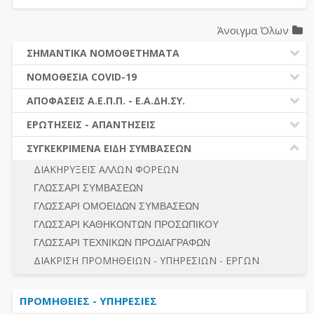
Άνοιγμα Όλων
ΣΗΜΑΝΤΙΚΑ ΝΟΜΟΘΕΤΗΜΑΤΑ
ΔΗΜΟΣΙΕΣ ΣΥΜΒΑΣΕΙΣ (Ν. 4412/2016)
ΝΟΜΟΘΕΣΙΑ COVID-19
ΔΗΜΟΤΙΚΟΣ ΚΩΔΙΚΑΣ (Ν.3463/2006)
ΝΟΜΟΘΕΣΙΑ - ΝΟΜΟΛΟΓΙΑ COVID -19
ΑΠΟΦΑΣΕΙΣ Α.Ε.Π.Π. - Ε.Α.ΔΗ.ΣΥ.
ΚΑΛΛΙΚΡΑΤΗΣ (Ν.3852/2010)
ΕΡΩΤΗΣΕΙΣ - ΑΠΑΝΤΗΣΕΙΣ
ΠΡΟΔΙΚΑΣΤΙΚΗ ΠΡΟΣΦΥΓΗ
ΕΡΩΤΗΣΕΙΣ - ΑΠΑΝΤΗΣΕΙΣ
ΝΟΜΟΘΕΣΙΑ - ΝΟΜΟΛΟΓΙΑ (ΣΥΝΟΛΟ)
ΓΕΝΙΚΟΙ ΚΑΝΟΝΕΣ
Ν. 4782/2021 - ΤΡΟΠΟΠΟΙΗΣΗ 4412/2016
ΣΥΓΚΕΚΡΙΜΕΝΑ ΕΙΔΗ ΣΥΜΒΑΣΕΩΝ
ΠΡΟΕΤΟΙΜΑΣΙΑ – ΔΗΜΟΣΙΟΤΗΤΑ
ΔΙΕΞΑΓΩΓΗ ΔΙΑΔΙΚΑΣΙΑΣ
ΔΙΑΚΗΡΥΞΕΙΣ ΑΛΛΩΝ ΦΟΡΕΩΝ
ΔΙΚΑΙΟΥΜΕΝΟΙ ΣΥΜΜΕΤΟΧΗΣ
ΔΙΑΔΙΚΑΣΙΕΣ ΑΝΑΘΕΣΗΣ
ΓΛΩΣΣΑΡΙ ΣΥΜΒΑΣΕΩΝ
ΠΡΟΣΦΟΡΕΣ – ΔΙΚΑΙΟΛΟΓΗΤΙΚΑ ΣΥΜΜΕΤΟΧΗΣ
ΓΕΝΙΚΟΙ ΚΑΝΟΝΕΣ
ΓΛΩΣΣΑΡΙ ΟΜΟΕΙΔΩΝ ΣΥΜΒΑΣΕΩΝ
ΔΙΕΞΑΓΩΓΗ ΔΙΑΔΙΚΑΣΙΑΣ
ΠΡΟΕΤΟΙΜΑΣΙΑ - ΔΗΜΟΣΙΟΤΗΤΑ
ΓΛΩΣΣΑΡΙ ΚΑΘΗΚΟΝΤΩΝ ΠΡΟΣΩΠΙΚΟΥ
ΕΣΗΔΗΣ – ΚΗΜΔΗΣ
ΛΟΓΟΙ ΑΠΟΚΛΕΙΣΜΟΥ-ΔΙΚΑΙΟΥΜΕΝΟΙ ΣΥΜΜΕΤΟΧΗΣ
ΓΛΩΣΣΑΡΙ ΤΕΧΝΙΚΩΝ ΠΡΟΔΙΑΓΡΑΦΩΝ
ΠΕΡΙΛΗΨΕΙΣ ΑΠΟΦΑΣΕΩΝ Α.Ε.Π.Π. - Ε.Α.ΔΗ.ΣΥ.
ΠΡΟΣΦΟΡΕΣ - ΔΙΚΑΙΟΛΟΓΗΤΙΚΑ ΣΥΜΜΕΤΟΧΗΣ
ΣΥΝΟΛΟ
ΔΙΑΚΡΙΣΗ ΠΡΟΜΗΘΕΙΩΝ - ΥΠΗΡΕΣΙΩΝ - ΕΡΓΩΝ
ΕΝΣΤΑΣΕΙΣ - ΠΡΟΣΦΥΓΕΣ
ΕΚΤΕΛΕΣΗ - ΠΛΗΡΩΜΗ - ΚΡΑΤΗΣΕΙΣ
ΠΡΟΜΗΘΕΙΕΣ - ΥΠΗΡΕΣΙΕΣ
ΕΚΤΕΛΕΣΗ ΕΡΓΩΝ - ΜΕΛΕΤΩΝ