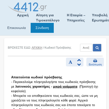
Skip
to
content
Αρχική
Αίτηση για
Η Εταιρία –
Υποβολή
Τιμοκατάλογο
Υπηρεσίες
Ερωτημά
Επικοινωνία
Σύνδεση
ΒΡΙΣΚΕΣΤΕ ΕΔΩ:
ΑΡΧΙΚΗ
/ Κωδικοί Πρόσβασης
Εκτύπωση
Απαιτούνται κωδικοί πρόσβασης
- Παρακαλούμε πληκτρολογήστε τους κωδικούς πρόσβασης
με
λατινικούς χαρακτήρες -
μικρά γράμματα
(Προσοχή όχι
κεφαλαία).
- Μπορείτε να αποθηκεύσετε τους κωδικούς σας, ώστε να μη
χρειάζεται να τους πληκτρολογείτε κάθε φορά: Αρχικά
πληκτρολογείτε τους κωδικούς σας και έπειτα τσεκάρετε το