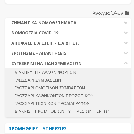
Άνοιγμα Όλων
ΣΗΜΑΝΤΙΚΑ ΝΟΜΟΘΕΤΗΜΑΤΑ
ΔΗΜΟΣΙΕΣ ΣΥΜΒΑΣΕΙΣ (Ν. 4412/2016)
ΝΟΜΟΘΕΣΙΑ COVID-19
ΔΗΜΟΤΙΚΟΣ ΚΩΔΙΚΑΣ (Ν.3463/2006)
ΝΟΜΟΘΕΣΙΑ - ΝΟΜΟΛΟΓΙΑ COVID -19
ΑΠΟΦΑΣΕΙΣ Α.Ε.Π.Π. - Ε.Α.ΔΗ.ΣΥ.
ΚΑΛΛΙΚΡΑΤΗΣ (Ν.3852/2010)
ΕΡΩΤΗΣΕΙΣ - ΑΠΑΝΤΗΣΕΙΣ
ΠΡΟΔΙΚΑΣΤΙΚΗ ΠΡΟΣΦΥΓΗ
ΕΡΩΤΗΣΕΙΣ - ΑΠΑΝΤΗΣΕΙΣ
ΝΟΜΟΘΕΣΙΑ - ΝΟΜΟΛΟΓΙΑ (ΣΥΝΟΛΟ)
ΓΕΝΙΚΟΙ ΚΑΝΟΝΕΣ
Ν. 4782/2021 - ΤΡΟΠΟΠΟΙΗΣΗ 4412/2016
ΣΥΓΚΕΚΡΙΜΕΝΑ ΕΙΔΗ ΣΥΜΒΑΣΕΩΝ
ΠΡΟΕΤΟΙΜΑΣΙΑ – ΔΗΜΟΣΙΟΤΗΤΑ
ΔΙΕΞΑΓΩΓΗ ΔΙΑΔΙΚΑΣΙΑΣ
ΔΙΑΚΗΡΥΞΕΙΣ ΑΛΛΩΝ ΦΟΡΕΩΝ
ΔΙΚΑΙΟΥΜΕΝΟΙ ΣΥΜΜΕΤΟΧΗΣ
ΔΙΑΔΙΚΑΣΙΕΣ ΑΝΑΘΕΣΗΣ
ΓΛΩΣΣΑΡΙ ΣΥΜΒΑΣΕΩΝ
ΠΡΟΣΦΟΡΕΣ – ΔΙΚΑΙΟΛΟΓΗΤΙΚΑ ΣΥΜΜΕΤΟΧΗΣ
ΓΕΝΙΚΟΙ ΚΑΝΟΝΕΣ
ΓΛΩΣΣΑΡΙ ΟΜΟΕΙΔΩΝ ΣΥΜΒΑΣΕΩΝ
ΔΙΕΞΑΓΩΓΗ ΔΙΑΔΙΚΑΣΙΑΣ
ΠΡΟΕΤΟΙΜΑΣΙΑ - ΔΗΜΟΣΙΟΤΗΤΑ
ΓΛΩΣΣΑΡΙ ΚΑΘΗΚΟΝΤΩΝ ΠΡΟΣΩΠΙΚΟΥ
ΕΣΗΔΗΣ – ΚΗΜΔΗΣ
ΛΟΓΟΙ ΑΠΟΚΛΕΙΣΜΟΥ-ΔΙΚΑΙΟΥΜΕΝΟΙ ΣΥΜΜΕΤΟΧΗΣ
ΓΛΩΣΣΑΡΙ ΤΕΧΝΙΚΩΝ ΠΡΟΔΙΑΓΡΑΦΩΝ
ΠΕΡΙΛΗΨΕΙΣ ΑΠΟΦΑΣΕΩΝ Α.Ε.Π.Π. - Ε.Α.ΔΗ.ΣΥ.
ΠΡΟΣΦΟΡΕΣ - ΔΙΚΑΙΟΛΟΓΗΤΙΚΑ ΣΥΜΜΕΤΟΧΗΣ
ΣΥΝΟΛΟ
ΔΙΑΚΡΙΣΗ ΠΡΟΜΗΘΕΙΩΝ - ΥΠΗΡΕΣΙΩΝ - ΕΡΓΩΝ
ΕΝΣΤΑΣΕΙΣ - ΠΡΟΣΦΥΓΕΣ
ΕΚΤΕΛΕΣΗ - ΠΛΗΡΩΜΗ - ΚΡΑΤΗΣΕΙΣ
ΠΡΟΜΗΘΕΙΕΣ - ΥΠΗΡΕΣΙΕΣ
ΕΚΤΕΛΕΣΗ ΕΡΓΩΝ - ΜΕΛΕΤΩΝ