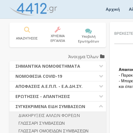
Skip
to
Αρχική
Α
content
ΒΡΙΣΚΕΣΤ
ΧΡΗΣΙΜΑ
Υποβολή
ΑΝΑΖΗΤΗΣΕΙΣ
ΕΡΓΑΛΕΙΑ
Ερωτημάτων
Άνοιγμα Όλων
ΣΗΜΑΝΤΙΚΑ ΝΟΜΟΘΕΤΗΜΑΤΑ
Απαιτο
ΔΗΜΟΣΙΕΣ ΣΥΜΒΑΣΕΙΣ (Ν. 4412/2016)
- Παρακ
ΝΟΜΟΘΕΣΙΑ COVID-19
- Μπορε
ΔΗΜΟΤΙΚΟΣ ΚΩΔΙΚΑΣ (Ν.3463/2006)
ΝΟΜΟΘΕΣΙΑ - ΝΟΜΟΛΟΓΙΑ COVID -19
ΑΠΟΦΑΣΕΙΣ Α.Ε.Π.Π. - Ε.Α.ΔΗ.ΣΥ.
και έπε
ΚΑΛΛΙΚΡΑΤΗΣ (Ν.3852/2010)
ΕΡΩΤΗΣΕΙΣ - ΑΠΑΝΤΗΣΕΙΣ
ΠΡΟΔΙΚΑΣΤΙΚΗ ΠΡΟΣΦΥΓΗ
ΕΡΩΤΗΣΕΙΣ - ΑΠΑΝΤΗΣΕΙΣ
ΝΟΜΟΘΕΣΙΑ - ΝΟΜΟΛΟΓΙΑ (ΣΥΝΟΛΟ)
ΓΕΝΙΚΟΙ ΚΑΝΟΝΕΣ
Ν. 4782/2021 - ΤΡΟΠΟΠΟΙΗΣΗ
ΣΥΓΚΕΚΡΙΜΕΝΑ ΕΙΔΗ ΣΥΜΒΑΣΕΩΝ
4412/2016
ΠΡΟΕΤΟΙΜΑΣΙΑ – ΔΗΜΟΣΙΟΤΗΤΑ
ΔΙΑΚΗΡΥΞΕΙΣ ΑΛΛΩΝ ΦΟΡΕΩΝ
ΔΙΕΞΑΓΩΓΗ ΔΙΑΔΙΚΑΣΙΑΣ
ΔΙΚΑΙΟΥΜΕΝΟΙ ΣΥΜΜΕΤΟΧΗΣ
ΓΛΩΣΣΑΡΙ ΣΥΜΒΑΣΕΩΝ
ΔΙΑΔΙΚΑΣΙΕΣ ΑΝΑΘΕΣΗΣ
ΠΡΟΣΦΟΡΕΣ – ΔΙΚΑΙΟΛΟΓΗΤΙΚΑ
ΣΥΜΜΕΤΟΧΗΣ
ΓΛΩΣΣΑΡΙ ΟΜΟΕΙΔΩΝ ΣΥΜΒΑΣΕΩΝ
ΓΕΝΙΚΟΙ ΚΑΝΟΝΕΣ