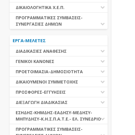
ΕΚΤΕΛΕΣΗ ΥΠΗΡΕΣΙΩΝ
ΕΑΑΔΗΣΥ
ΔΙΚΑΙΟΛΟΓΗΤΙΚΑ Χ.Ε.Π.
ΕΚΤΕΛΕΣΗ ΠΡΟΜΗΘΕΙΩΝ
ΕΑΔΗΣΥ
ΔΙΚΑΙΟΛΟΓΗΤΙΚΑ Χ.Ε.Π.
ΠΡΟΓΡΑΜΜΑΤΙΚΕΣ ΣΥΜΒΑΣΕΙΣ-
ΕΛ.ΣΥΝΕΔΡΙΟ
ΣΥΝΕΡΓΑΣΙΕΣ ΔΗΜΩΝ
ΕΣΗΔΗΣ
ΔΙΑΔΗΜΟΤΙΚΗ ΣΥΝΕΡΓΑΣΙΑ
ΚΗΜΔΗΣ
ΕΡΓΑ-ΜΕΛΕΤΕΣ
ΔΙΕΘΝΕΣ ΚΑΙ ΕΥΡΩΠΑΙΚΟ ΕΠΙΠΕΔΟ
ΜΕΔΗΣΥ-ΜΗΠΥΔΗΣΥ
ΠΡΟΓΡΑΜΜΑΤΙΚΕΣ ΣΥΜΒΑΣΕΙΣ
ΔΙΑΔΙΚΑΣΙΕΣ ΑΝΑΘΕΣΗΣ
ΔΙΑΔΙΚΑΣΙΕΣ ΑΝΑΘΕΣΗΣ
ΓΕΝΙΚΟΙ ΚΑΝΟΝΕΣ
ΣΥΓΚΕΝΤΡΩΤΙΚΕΣ ΔΙΑΔΙΚΑΣΙΕΣ
ΠΕΔΙΟ ΕΦΑΡΜΟΓΗΣ-ΕΝΑΡΞΗ ΙΣΧΥΟΣ
ΠΡΟΕΤΟΙΜΑΣΙΑ-ΔΗΜΟΣΙΟΤΗΤΑ
ΑΝΑΘΕΣΗΣ
ΗΛΕΚΤΡΟΝΙΚΑ ΜΕΣΑ
ΠΙΝΑΚΕΣ ΔΗΜΟΣΝΕΤ
ΓΝΩΜΟΔΟΤΙΚΑ ΟΡΓΑΝΑ-ΕΠΙΤΡΟΠΕΣ
ΔΙΚΑΙΟΥΜΕΝΟΙ ΣΥΜΜΕΤΟΧΗΣ
ΓΕΝΙΚΕΣ ΑΡΧΕΣ ΚΑΙ ΚΑΝΟΝΕΣ
ΠΡΟΕΤΟΙΜΑΣΙΑ
ΔΙΚΑΙΟΥΜΕΝΟΙ ΣΥΜΜΕΤΟΧΗΣ
ΠΡΟΣΦΟΡΕΣ-ΕΓΓΥΗΣΕΙΣ
ΑΞΙΑ ΣΥΜΒΑΣΗΣ
ΕΓΓΡΑΦΑ ΤΗΣ ΣΥΜΒΑΣΗΣ
ΚΡΙΤΗΡΙΑ ΕΠΙΛΟΓΗΣ
ΕΓΓΥΗΣΕΙΣ
ΕΙΔΗ ΣΥΜΒΑΣΕΩΝ
ΔΙΕΞΑΓΩΓΗ ΔΙΑΔΙΚΑΣΙΑΣ
ΔΗΜΟΣΙΕΥΣΕΙΣ
ΛΟΓΟΙ ΑΠΟΚΛΕΙΣΜΟΥ
ΠΡΟΣΦΟΡΕΣ
ΔΙΑΦΟΡΑ
ΑΞΙΟΛΟΓΗΣΗ ΚΑΙ ΑΝΑΘΕΣΗ
ΕΝΑΡΞΗ-ΠΡΟΘΕΣΜΙΕΣ
ΕΣΗΔΗΣ-ΚΗΜΔΗΣ-ΕΑΔΗΣΥ-ΜΕΔΗΣΥ-
ΔΙΚΑΙΟΛΟΓΗΤΙΚΑ ΛΟΓΩΝ
ΜΗΠΥΔΗΣΥ-Κ.Η.Σ.Π.Α.Τ.Ε.- ΕΛ. ΣΥΝΕΔΡΙΟ
ΑΠΟΚΛΕΙΣΜΟΥ & ΚΡΙΤΗΡΙΩΝ
ΑΠΟΤΕΛΕΣΜΑ ΔΙΑΔΙΚΑΣΙΑΣ
ΕΠΙΛΟΓΗΣ
ΠΡΟΣΦΥΓΕΣ-ΕΝΣΤΑΣΕΙΣ
ΕΑΑΔΗΣΥ
ΠΡΟΓΡΑΜΜΑΤΙΚΕΣ ΣΥΜΒΑΣΕΙΣ-
ΕΕΕΣ