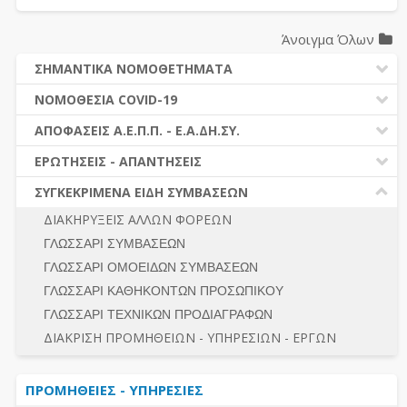
Άνοιγμα Όλων
ΣΗΜΑΝΤΙΚΑ ΝΟΜΟΘΕΤΗΜΑΤΑ
ΔΗΜΟΣΙΕΣ ΣΥΜΒΑΣΕΙΣ (Ν. 4412/2016)
ΝΟΜΟΘΕΣΙΑ COVID-19
ΔΗΜΟΤΙΚΟΣ ΚΩΔΙΚΑΣ (Ν.3463/2006)
ΝΟΜΟΘΕΣΙΑ - ΝΟΜΟΛΟΓΙΑ COVID -19
ΑΠΟΦΑΣΕΙΣ Α.Ε.Π.Π. - Ε.Α.ΔΗ.ΣΥ.
ΚΑΛΛΙΚΡΑΤΗΣ (Ν.3852/2010)
ΕΡΩΤΗΣΕΙΣ - ΑΠΑΝΤΗΣΕΙΣ
ΠΡΟΔΙΚΑΣΤΙΚΗ ΠΡΟΣΦΥΓΗ
ΕΡΩΤΗΣΕΙΣ - ΑΠΑΝΤΗΣΕΙΣ
ΝΟΜΟΘΕΣΙΑ - ΝΟΜΟΛΟΓΙΑ (ΣΥΝΟΛΟ)
ΓΕΝΙΚΟΙ ΚΑΝΟΝΕΣ
Ν. 4782/2021 - ΤΡΟΠΟΠΟΙΗΣΗ 4412/2016
ΣΥΓΚΕΚΡΙΜΕΝΑ ΕΙΔΗ ΣΥΜΒΑΣΕΩΝ
ΠΡΟΕΤΟΙΜΑΣΙΑ – ΔΗΜΟΣΙΟΤΗΤΑ
ΔΙΕΞΑΓΩΓΗ ΔΙΑΔΙΚΑΣΙΑΣ
ΔΙΑΚΗΡΥΞΕΙΣ ΑΛΛΩΝ ΦΟΡΕΩΝ
ΔΙΚΑΙΟΥΜΕΝΟΙ ΣΥΜΜΕΤΟΧΗΣ
ΔΙΑΔΙΚΑΣΙΕΣ ΑΝΑΘΕΣΗΣ
ΓΛΩΣΣΑΡΙ ΣΥΜΒΑΣΕΩΝ
ΠΡΟΣΦΟΡΕΣ – ΔΙΚΑΙΟΛΟΓΗΤΙΚΑ ΣΥΜΜΕΤΟΧΗΣ
ΓΕΝΙΚΟΙ ΚΑΝΟΝΕΣ
ΓΛΩΣΣΑΡΙ ΟΜΟΕΙΔΩΝ ΣΥΜΒΑΣΕΩΝ
ΔΙΕΞΑΓΩΓΗ ΔΙΑΔΙΚΑΣΙΑΣ
ΠΡΟΕΤΟΙΜΑΣΙΑ - ΔΗΜΟΣΙΟΤΗΤΑ
ΓΛΩΣΣΑΡΙ ΚΑΘΗΚΟΝΤΩΝ ΠΡΟΣΩΠΙΚΟΥ
ΕΣΗΔΗΣ – ΚΗΜΔΗΣ
ΛΟΓΟΙ ΑΠΟΚΛΕΙΣΜΟΥ-ΔΙΚΑΙΟΥΜΕΝΟΙ ΣΥΜΜΕΤΟΧΗΣ
ΓΛΩΣΣΑΡΙ ΤΕΧΝΙΚΩΝ ΠΡΟΔΙΑΓΡΑΦΩΝ
ΠΕΡΙΛΗΨΕΙΣ ΑΠΟΦΑΣΕΩΝ Α.Ε.Π.Π. - Ε.Α.ΔΗ.ΣΥ.
ΠΡΟΣΦΟΡΕΣ - ΔΙΚΑΙΟΛΟΓΗΤΙΚΑ ΣΥΜΜΕΤΟΧΗΣ
ΣΥΝΟΛΟ
ΔΙΑΚΡΙΣΗ ΠΡΟΜΗΘΕΙΩΝ - ΥΠΗΡΕΣΙΩΝ - ΕΡΓΩΝ
ΕΝΣΤΑΣΕΙΣ - ΠΡΟΣΦΥΓΕΣ
ΕΚΤΕΛΕΣΗ - ΠΛΗΡΩΜΗ - ΚΡΑΤΗΣΕΙΣ
ΠΡΟΜΗΘΕΙΕΣ - ΥΠΗΡΕΣΙΕΣ
ΕΚΤΕΛΕΣΗ ΕΡΓΩΝ - ΜΕΛΕΤΩΝ