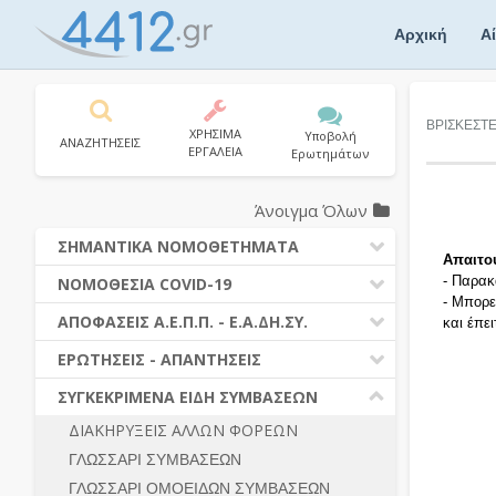
Skip
to
Αρχική
Α
content
ΒΡΙΣΚΕΣΤ
ΧΡΗΣΙΜΑ
Υποβολή
ΑΝΑΖΗΤΗΣΕΙΣ
ΕΡΓΑΛΕΙΑ
Ερωτημάτων
Άνοιγμα Όλων
ΣΗΜΑΝΤΙΚΑ ΝΟΜΟΘΕΤΗΜΑΤΑ
Απαιτο
ΔΗΜΟΣΙΕΣ ΣΥΜΒΑΣΕΙΣ (Ν. 4412/2016)
- Παρακ
ΝΟΜΟΘΕΣΙΑ COVID-19
- Μπορε
ΔΗΜΟΤΙΚΟΣ ΚΩΔΙΚΑΣ (Ν.3463/2006)
ΝΟΜΟΘΕΣΙΑ - ΝΟΜΟΛΟΓΙΑ COVID -19
ΑΠΟΦΑΣΕΙΣ Α.Ε.Π.Π. - Ε.Α.ΔΗ.ΣΥ.
και έπε
ΚΑΛΛΙΚΡΑΤΗΣ (Ν.3852/2010)
ΕΡΩΤΗΣΕΙΣ - ΑΠΑΝΤΗΣΕΙΣ
ΠΡΟΔΙΚΑΣΤΙΚΗ ΠΡΟΣΦΥΓΗ
ΕΡΩΤΗΣΕΙΣ - ΑΠΑΝΤΗΣΕΙΣ
ΝΟΜΟΘΕΣΙΑ - ΝΟΜΟΛΟΓΙΑ (ΣΥΝΟΛΟ)
ΓΕΝΙΚΟΙ ΚΑΝΟΝΕΣ
Ν. 4782/2021 - ΤΡΟΠΟΠΟΙΗΣΗ
ΣΥΓΚΕΚΡΙΜΕΝΑ ΕΙΔΗ ΣΥΜΒΑΣΕΩΝ
4412/2016
ΠΡΟΕΤΟΙΜΑΣΙΑ – ΔΗΜΟΣΙΟΤΗΤΑ
ΔΙΑΚΗΡΥΞΕΙΣ ΑΛΛΩΝ ΦΟΡΕΩΝ
ΔΙΕΞΑΓΩΓΗ ΔΙΑΔΙΚΑΣΙΑΣ
ΔΙΚΑΙΟΥΜΕΝΟΙ ΣΥΜΜΕΤΟΧΗΣ
ΓΛΩΣΣΑΡΙ ΣΥΜΒΑΣΕΩΝ
ΔΙΑΔΙΚΑΣΙΕΣ ΑΝΑΘΕΣΗΣ
ΠΡΟΣΦΟΡΕΣ – ΔΙΚΑΙΟΛΟΓΗΤΙΚΑ
ΣΥΜΜΕΤΟΧΗΣ
ΓΛΩΣΣΑΡΙ ΟΜΟΕΙΔΩΝ ΣΥΜΒΑΣΕΩΝ
ΓΕΝΙΚΟΙ ΚΑΝΟΝΕΣ