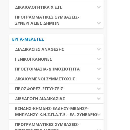
ΕΚΤΕΛΕΣΗ ΥΠΗΡΕΣΙΩΝ
ΕΑΑΔΗΣΥ
ΔΙΚΑΙΟΛΟΓΗΤΙΚΑ Χ.Ε.Π.
ΕΚΤΕΛΕΣΗ ΠΡΟΜΗΘΕΙΩΝ
ΕΑΔΗΣΥ
ΔΙΚΑΙΟΛΟΓΗΤΙΚΑ Χ.Ε.Π.
ΠΡΟΓΡΑΜΜΑΤΙΚΕΣ ΣΥΜΒΑΣΕΙΣ-
ΕΛ.ΣΥΝΕΔΡΙΟ
ΣΥΝΕΡΓΑΣΙΕΣ ΔΗΜΩΝ
ΕΣΗΔΗΣ
ΔΙΑΔΗΜΟΤΙΚΗ ΣΥΝΕΡΓΑΣΙΑ
ΚΗΜΔΗΣ
ΕΡΓΑ-ΜΕΛΕΤΕΣ
ΔΙΕΘΝΕΣ ΚΑΙ ΕΥΡΩΠΑΙΚΟ ΕΠΙΠΕΔΟ
ΜΕΔΗΣΥ-ΜΗΠΥΔΗΣΥ
ΠΡΟΓΡΑΜΜΑΤΙΚΕΣ ΣΥΜΒΑΣΕΙΣ
ΔΙΑΔΙΚΑΣΙΕΣ ΑΝΑΘΕΣΗΣ
ΔΙΑΔΙΚΑΣΙΕΣ ΑΝΑΘΕΣΗΣ
ΓΕΝΙΚΟΙ ΚΑΝΟΝΕΣ
ΣΥΓΚΕΝΤΡΩΤΙΚΕΣ ΔΙΑΔΙΚΑΣΙΕΣ
ΠΕΔΙΟ ΕΦΑΡΜΟΓΗΣ-ΕΝΑΡΞΗ ΙΣΧΥΟΣ
ΠΡΟΕΤΟΙΜΑΣΙΑ-ΔΗΜΟΣΙΟΤΗΤΑ
ΑΝΑΘΕΣΗΣ
ΗΛΕΚΤΡΟΝΙΚΑ ΜΕΣΑ
ΠΙΝΑΚΕΣ ΔΗΜΟΣΝΕΤ
ΓΝΩΜΟΔΟΤΙΚΑ ΟΡΓΑΝΑ-ΕΠΙΤΡΟΠΕΣ
ΔΙΚΑΙΟΥΜΕΝΟΙ ΣΥΜΜΕΤΟΧΗΣ
ΓΕΝΙΚΕΣ ΑΡΧΕΣ ΚΑΙ ΚΑΝΟΝΕΣ
ΠΡΟΕΤΟΙΜΑΣΙΑ
ΔΙΚΑΙΟΥΜΕΝΟΙ ΣΥΜΜΕΤΟΧΗΣ
ΠΡΟΣΦΟΡΕΣ-ΕΓΓΥΗΣΕΙΣ
ΑΞΙΑ ΣΥΜΒΑΣΗΣ
ΕΓΓΡΑΦΑ ΤΗΣ ΣΥΜΒΑΣΗΣ
ΚΡΙΤΗΡΙΑ ΕΠΙΛΟΓΗΣ
ΕΓΓΥΗΣΕΙΣ
ΕΙΔΗ ΣΥΜΒΑΣΕΩΝ
ΔΙΕΞΑΓΩΓΗ ΔΙΑΔΙΚΑΣΙΑΣ
ΔΗΜΟΣΙΕΥΣΕΙΣ
ΛΟΓΟΙ ΑΠΟΚΛΕΙΣΜΟΥ
ΠΡΟΣΦΟΡΕΣ
ΔΙΑΦΟΡΑ
ΑΞΙΟΛΟΓΗΣΗ ΚΑΙ ΑΝΑΘΕΣΗ
ΕΝΑΡΞΗ-ΠΡΟΘΕΣΜΙΕΣ
ΕΣΗΔΗΣ-ΚΗΜΔΗΣ-ΕΑΔΗΣΥ-ΜΕΔΗΣΥ-
ΔΙΚΑΙΟΛΟΓΗΤΙΚΑ ΛΟΓΩΝ
ΜΗΠΥΔΗΣΥ-Κ.Η.Σ.Π.Α.Τ.Ε.- ΕΛ. ΣΥΝΕΔΡΙΟ
ΑΠΟΚΛΕΙΣΜΟΥ & ΚΡΙΤΗΡΙΩΝ
ΑΠΟΤΕΛΕΣΜΑ ΔΙΑΔΙΚΑΣΙΑΣ
ΕΠΙΛΟΓΗΣ
ΠΡΟΣΦΥΓΕΣ-ΕΝΣΤΑΣΕΙΣ
ΕΑΑΔΗΣΥ
ΠΡΟΓΡΑΜΜΑΤΙΚΕΣ ΣΥΜΒΑΣΕΙΣ-
ΕΕΕΣ