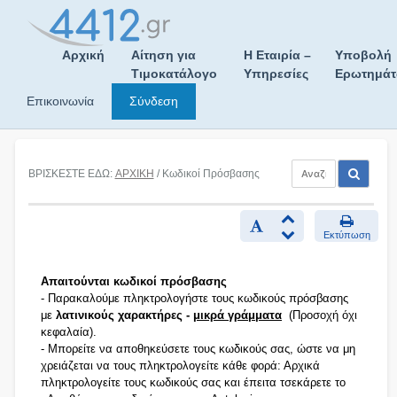
Skip
to
content
Αρχική
Αίτηση για
Η Εταιρία –
Υποβολή
Τιμοκατάλογο
Υπηρεσίες
Ερωτημά
Επικοινωνία
Σύνδεση
ΒΡΙΣΚΕΣΤΕ ΕΔΩ:
ΑΡΧΙΚΗ
/ Κωδικοί Πρόσβασης
Εκτύπωση
Απαιτούνται κωδικοί πρόσβασης
- Παρακαλούμε πληκτρολογήστε τους κωδικούς πρόσβασης
με
λατινικούς χαρακτήρες -
μικρά γράμματα
(Προσοχή όχι
κεφαλαία).
- Μπορείτε να αποθηκεύσετε τους κωδικούς σας, ώστε να μη
χρειάζεται να τους πληκτρολογείτε κάθε φορά: Αρχικά
πληκτρολογείτε τους κωδικούς σας και έπειτα τσεκάρετε το