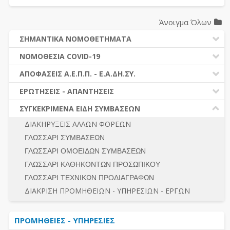
Άνοιγμα Όλων
ΣΗΜΑΝΤΙΚΑ ΝΟΜΟΘΕΤΗΜΑΤΑ
ΔΗΜΟΣΙΕΣ ΣΥΜΒΑΣΕΙΣ (Ν. 4412/2016)
ΝΟΜΟΘΕΣΙΑ COVID-19
ΔΗΜΟΤΙΚΟΣ ΚΩΔΙΚΑΣ (Ν.3463/2006)
ΝΟΜΟΘΕΣΙΑ - ΝΟΜΟΛΟΓΙΑ COVID -19
ΑΠΟΦΑΣΕΙΣ Α.Ε.Π.Π. - Ε.Α.ΔΗ.ΣΥ.
ΚΑΛΛΙΚΡΑΤΗΣ (Ν.3852/2010)
ΕΡΩΤΗΣΕΙΣ - ΑΠΑΝΤΗΣΕΙΣ
ΠΡΟΔΙΚΑΣΤΙΚΗ ΠΡΟΣΦΥΓΗ
ΕΡΩΤΗΣΕΙΣ - ΑΠΑΝΤΗΣΕΙΣ
ΝΟΜΟΘΕΣΙΑ - ΝΟΜΟΛΟΓΙΑ (ΣΥΝΟΛΟ)
ΓΕΝΙΚΟΙ ΚΑΝΟΝΕΣ
Ν. 4782/2021 - ΤΡΟΠΟΠΟΙΗΣΗ 4412/2016
ΣΥΓΚΕΚΡΙΜΕΝΑ ΕΙΔΗ ΣΥΜΒΑΣΕΩΝ
ΠΡΟΕΤΟΙΜΑΣΙΑ – ΔΗΜΟΣΙΟΤΗΤΑ
ΔΙΕΞΑΓΩΓΗ ΔΙΑΔΙΚΑΣΙΑΣ
ΔΙΑΚΗΡΥΞΕΙΣ ΑΛΛΩΝ ΦΟΡΕΩΝ
ΔΙΚΑΙΟΥΜΕΝΟΙ ΣΥΜΜΕΤΟΧΗΣ
ΔΙΑΔΙΚΑΣΙΕΣ ΑΝΑΘΕΣΗΣ
ΓΛΩΣΣΑΡΙ ΣΥΜΒΑΣΕΩΝ
ΠΡΟΣΦΟΡΕΣ – ΔΙΚΑΙΟΛΟΓΗΤΙΚΑ ΣΥΜΜΕΤΟΧΗΣ
ΓΕΝΙΚΟΙ ΚΑΝΟΝΕΣ
ΓΛΩΣΣΑΡΙ ΟΜΟΕΙΔΩΝ ΣΥΜΒΑΣΕΩΝ
ΔΙΕΞΑΓΩΓΗ ΔΙΑΔΙΚΑΣΙΑΣ
ΠΡΟΕΤΟΙΜΑΣΙΑ - ΔΗΜΟΣΙΟΤΗΤΑ
ΓΛΩΣΣΑΡΙ ΚΑΘΗΚΟΝΤΩΝ ΠΡΟΣΩΠΙΚΟΥ
ΕΣΗΔΗΣ – ΚΗΜΔΗΣ
ΛΟΓΟΙ ΑΠΟΚΛΕΙΣΜΟΥ-ΔΙΚΑΙΟΥΜΕΝΟΙ ΣΥΜΜΕΤΟΧΗΣ
ΓΛΩΣΣΑΡΙ ΤΕΧΝΙΚΩΝ ΠΡΟΔΙΑΓΡΑΦΩΝ
ΠΕΡΙΛΗΨΕΙΣ ΑΠΟΦΑΣΕΩΝ Α.Ε.Π.Π. - Ε.Α.ΔΗ.ΣΥ.
ΠΡΟΣΦΟΡΕΣ - ΔΙΚΑΙΟΛΟΓΗΤΙΚΑ ΣΥΜΜΕΤΟΧΗΣ
ΣΥΝΟΛΟ
ΔΙΑΚΡΙΣΗ ΠΡΟΜΗΘΕΙΩΝ - ΥΠΗΡΕΣΙΩΝ - ΕΡΓΩΝ
ΕΝΣΤΑΣΕΙΣ - ΠΡΟΣΦΥΓΕΣ
ΕΚΤΕΛΕΣΗ - ΠΛΗΡΩΜΗ - ΚΡΑΤΗΣΕΙΣ
ΠΡΟΜΗΘΕΙΕΣ - ΥΠΗΡΕΣΙΕΣ
ΕΚΤΕΛΕΣΗ ΕΡΓΩΝ - ΜΕΛΕΤΩΝ