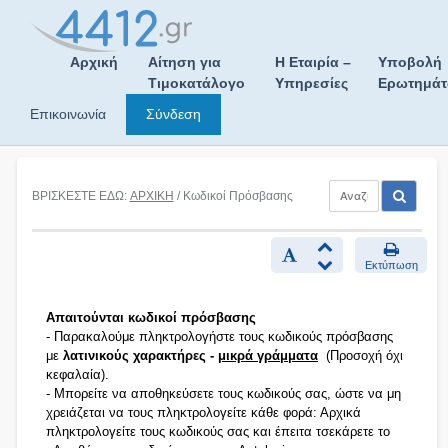
Skip
to
content
Αρχική
Αίτηση για
Η Εταιρία –
Υποβολή
Τιμοκατάλογο
Υπηρεσίες
Ερωτημά
Επικοινωνία
Σύνδεση
ΒΡΙΣΚΕΣΤΕ ΕΔΩ:
ΑΡΧΙΚΗ
/ Κωδικοί Πρόσβασης
Εκτύπωση
Απαιτούνται κωδικοί πρόσβασης
- Παρακαλούμε πληκτρολογήστε τους κωδικούς πρόσβασης
με
λατινικούς χαρακτήρες -
μικρά γράμματα
(Προσοχή όχι
κεφαλαία).
- Μπορείτε να αποθηκεύσετε τους κωδικούς σας, ώστε να μη
χρειάζεται να τους πληκτρολογείτε κάθε φορά: Αρχικά
πληκτρολογείτε τους κωδικούς σας και έπειτα τσεκάρετε το