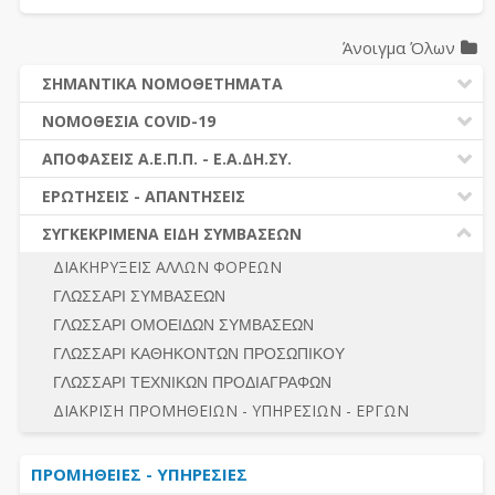
Άνοιγμα Όλων
ΣΗΜΑΝΤΙΚΑ ΝΟΜΟΘΕΤΗΜΑΤΑ
ΔΗΜΟΣΙΕΣ ΣΥΜΒΑΣΕΙΣ (Ν. 4412/2016)
ΝΟΜΟΘΕΣΙΑ COVID-19
ΔΗΜΟΤΙΚΟΣ ΚΩΔΙΚΑΣ (Ν.3463/2006)
ΝΟΜΟΘΕΣΙΑ - ΝΟΜΟΛΟΓΙΑ COVID -19
ΑΠΟΦΑΣΕΙΣ Α.Ε.Π.Π. - Ε.Α.ΔΗ.ΣΥ.
ΚΑΛΛΙΚΡΑΤΗΣ (Ν.3852/2010)
ΕΡΩΤΗΣΕΙΣ - ΑΠΑΝΤΗΣΕΙΣ
ΠΡΟΔΙΚΑΣΤΙΚΗ ΠΡΟΣΦΥΓΗ
ΕΡΩΤΗΣΕΙΣ - ΑΠΑΝΤΗΣΕΙΣ
ΝΟΜΟΘΕΣΙΑ - ΝΟΜΟΛΟΓΙΑ (ΣΥΝΟΛΟ)
ΓΕΝΙΚΟΙ ΚΑΝΟΝΕΣ
Ν. 4782/2021 - ΤΡΟΠΟΠΟΙΗΣΗ 4412/2016
ΣΥΓΚΕΚΡΙΜΕΝΑ ΕΙΔΗ ΣΥΜΒΑΣΕΩΝ
ΠΡΟΕΤΟΙΜΑΣΙΑ – ΔΗΜΟΣΙΟΤΗΤΑ
ΔΙΕΞΑΓΩΓΗ ΔΙΑΔΙΚΑΣΙΑΣ
ΔΙΑΚΗΡΥΞΕΙΣ ΑΛΛΩΝ ΦΟΡΕΩΝ
ΔΙΚΑΙΟΥΜΕΝΟΙ ΣΥΜΜΕΤΟΧΗΣ
ΔΙΑΔΙΚΑΣΙΕΣ ΑΝΑΘΕΣΗΣ
ΓΛΩΣΣΑΡΙ ΣΥΜΒΑΣΕΩΝ
ΠΡΟΣΦΟΡΕΣ – ΔΙΚΑΙΟΛΟΓΗΤΙΚΑ ΣΥΜΜΕΤΟΧΗΣ
ΓΕΝΙΚΟΙ ΚΑΝΟΝΕΣ
ΓΛΩΣΣΑΡΙ ΟΜΟΕΙΔΩΝ ΣΥΜΒΑΣΕΩΝ
ΔΙΕΞΑΓΩΓΗ ΔΙΑΔΙΚΑΣΙΑΣ
ΠΡΟΕΤΟΙΜΑΣΙΑ - ΔΗΜΟΣΙΟΤΗΤΑ
ΓΛΩΣΣΑΡΙ ΚΑΘΗΚΟΝΤΩΝ ΠΡΟΣΩΠΙΚΟΥ
ΕΣΗΔΗΣ – ΚΗΜΔΗΣ
ΛΟΓΟΙ ΑΠΟΚΛΕΙΣΜΟΥ-ΔΙΚΑΙΟΥΜΕΝΟΙ ΣΥΜΜΕΤΟΧΗΣ
ΓΛΩΣΣΑΡΙ ΤΕΧΝΙΚΩΝ ΠΡΟΔΙΑΓΡΑΦΩΝ
ΠΕΡΙΛΗΨΕΙΣ ΑΠΟΦΑΣΕΩΝ Α.Ε.Π.Π. - Ε.Α.ΔΗ.ΣΥ.
ΠΡΟΣΦΟΡΕΣ - ΔΙΚΑΙΟΛΟΓΗΤΙΚΑ ΣΥΜΜΕΤΟΧΗΣ
ΣΥΝΟΛΟ
ΔΙΑΚΡΙΣΗ ΠΡΟΜΗΘΕΙΩΝ - ΥΠΗΡΕΣΙΩΝ - ΕΡΓΩΝ
ΕΝΣΤΑΣΕΙΣ - ΠΡΟΣΦΥΓΕΣ
ΕΚΤΕΛΕΣΗ - ΠΛΗΡΩΜΗ - ΚΡΑΤΗΣΕΙΣ
ΠΡΟΜΗΘΕΙΕΣ - ΥΠΗΡΕΣΙΕΣ
ΕΚΤΕΛΕΣΗ ΕΡΓΩΝ - ΜΕΛΕΤΩΝ