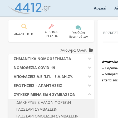
Skip
to
Αρχική
Α
content
ΧΡΗΣΙΜΑ
Υποβολή
ΒΡΙΣΚΕΣΤ
ΑΝΑΖΗΤΗΣΕΙΣ
ΕΡΓΑΛΕΙΑ
Ερωτημάτων
Άνοιγμα Όλων
ΣΗΜΑΝΤΙΚΑ ΝΟΜΟΘΕΤΗΜΑΤΑ
Απαιτούν
ΔΗΜΟΣΙΕΣ ΣΥΜΒΑΣΕΙΣ (Ν. 4412/2016)
ΝΟΜΟΘΕΣΙΑ COVID-19
– Παρακαλ
ΔΗΜΟΤΙΚΟΣ ΚΩΔΙΚΑΣ (Ν.3463/2006)
– Μπορείτ
ΝΟΜΟΘΕΣΙΑ - ΝΟΜΟΛΟΓΙΑ COVID -19
ΑΠΟΦΑΣΕΙΣ Α.Ε.Π.Π. - Ε.Α.ΔΗ.ΣΥ.
ΚΑΛΛΙΚΡΑΤΗΣ (Ν.3852/2010)
έπειτα τσ
ΕΡΩΤΗΣΕΙΣ - ΑΠΑΝΤΗΣΕΙΣ
ΠΡΟΔΙΚΑΣΤΙΚΗ ΠΡΟΣΦΥΓΗ
ΕΡΩΤΗΣΕΙΣ - ΑΠΑΝΤΗΣΕΙΣ
ΝΟΜΟΘΕΣΙΑ - ΝΟΜΟΛΟΓΙΑ (ΣΥΝΟΛΟ)
ΓΕΝΙΚΟΙ ΚΑΝΟΝΕΣ
Ν. 4782/2021 - ΤΡΟΠΟΠΟΙΗΣΗ
ΣΥΓΚΕΚΡΙΜΕΝΑ ΕΙΔΗ ΣΥΜΒΑΣΕΩΝ
4412/2016
ΠΡΟΕΤΟΙΜΑΣΙΑ – ΔΗΜΟΣΙΟΤΗΤΑ
ΔΙΑΚΗΡΥΞΕΙΣ ΑΛΛΩΝ ΦΟΡΕΩΝ
ΔΙΕΞΑΓΩΓΗ ΔΙΑΔΙΚΑΣΙΑΣ
ΔΙΚΑΙΟΥΜΕΝΟΙ ΣΥΜΜΕΤΟΧΗΣ
ΓΛΩΣΣΑΡΙ ΣΥΜΒΑΣΕΩΝ
ΔΙΑΔΙΚΑΣΙΕΣ ΑΝΑΘΕΣΗΣ
ΠΡΟΣΦΟΡΕΣ – ΔΙΚΑΙΟΛΟΓΗΤΙΚΑ
ΣΥΜΜΕΤΟΧΗΣ
ΓΛΩΣΣΑΡΙ ΟΜΟΕΙΔΩΝ ΣΥΜΒΑΣΕΩΝ
ΓΕΝΙΚΟΙ ΚΑΝΟΝΕΣ