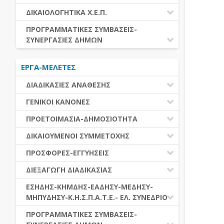
ΕΚΤΕΛΕΣΗ ΥΠΗΡΕΣΙΩΝ
ΕΑΑΔΗΣΥ
ΔΙΚΑΙΟΛΟΓΗΤΙΚΑ Χ.Ε.Π.
ΕΚΤΕΛΕΣΗ ΠΡΟΜΗΘΕΙΩΝ
ΕΑΔΗΣΥ
ΔΙΚΑΙΟΛΟΓΗΤΙΚΑ Χ.Ε.Π.
ΠΡΟΓΡΑΜΜΑΤΙΚΕΣ ΣΥΜΒΑΣΕΙΣ-
ΕΛ.ΣΥΝΕΔΡΙΟ
ΣΥΝΕΡΓΑΣΙΕΣ ΔΗΜΩΝ
ΕΣΗΔΗΣ
ΔΙΑΔΗΜΟΤΙΚΗ ΣΥΝΕΡΓΑΣΙΑ
ΚΗΜΔΗΣ
ΕΡΓΑ-ΜΕΛΕΤΕΣ
ΔΙΕΘΝΕΣ ΚΑΙ ΕΥΡΩΠΑΙΚΟ ΕΠΙΠΕΔΟ
ΜΕΔΗΣΥ-ΜΗΠΥΔΗΣΥ
ΠΡΟΓΡΑΜΜΑΤΙΚΕΣ ΣΥΜΒΑΣΕΙΣ
ΔΙΑΔΙΚΑΣΙΕΣ ΑΝΑΘΕΣΗΣ
ΔΙΑΔΙΚΑΣΙΕΣ ΑΝΑΘΕΣΗΣ
ΓΕΝΙΚΟΙ ΚΑΝΟΝΕΣ
ΣΥΓΚΕΝΤΡΩΤΙΚΕΣ ΔΙΑΔΙΚΑΣΙΕΣ
ΠΕΔΙΟ ΕΦΑΡΜΟΓΗΣ-ΕΝΑΡΞΗ ΙΣΧΥΟΣ
ΠΡΟΕΤΟΙΜΑΣΙΑ-ΔΗΜΟΣΙΟΤΗΤΑ
ΑΝΑΘΕΣΗΣ
ΗΛΕΚΤΡΟΝΙΚΑ ΜΕΣΑ
ΠΙΝΑΚΕΣ ΔΗΜΟΣΝΕΤ
ΓΝΩΜΟΔΟΤΙΚΑ ΟΡΓΑΝΑ-ΕΠΙΤΡΟΠΕΣ
ΔΙΚΑΙΟΥΜΕΝΟΙ ΣΥΜΜΕΤΟΧΗΣ
ΓΕΝΙΚΕΣ ΑΡΧΕΣ ΚΑΙ ΚΑΝΟΝΕΣ
ΠΡΟΕΤΟΙΜΑΣΙΑ
ΔΙΚΑΙΟΥΜΕΝΟΙ ΣΥΜΜΕΤΟΧΗΣ
ΠΡΟΣΦΟΡΕΣ-ΕΓΓΥΗΣΕΙΣ
ΑΞΙΑ ΣΥΜΒΑΣΗΣ
ΕΓΓΡΑΦΑ ΤΗΣ ΣΥΜΒΑΣΗΣ
ΚΡΙΤΗΡΙΑ ΕΠΙΛΟΓΗΣ
ΕΓΓΥΗΣΕΙΣ
ΕΙΔΗ ΣΥΜΒΑΣΕΩΝ
ΔΙΕΞΑΓΩΓΗ ΔΙΑΔΙΚΑΣΙΑΣ
ΔΗΜΟΣΙΕΥΣΕΙΣ
ΛΟΓΟΙ ΑΠΟΚΛΕΙΣΜΟΥ
ΠΡΟΣΦΟΡΕΣ
ΔΙΑΦΟΡΑ
ΑΞΙΟΛΟΓΗΣΗ ΚΑΙ ΑΝΑΘΕΣΗ
ΕΝΑΡΞΗ-ΠΡΟΘΕΣΜΙΕΣ
ΕΣΗΔΗΣ-ΚΗΜΔΗΣ-ΕΑΔΗΣΥ-ΜΕΔΗΣΥ-
ΔΙΚΑΙΟΛΟΓΗΤΙΚΑ ΛΟΓΩΝ
ΜΗΠΥΔΗΣΥ-Κ.Η.Σ.Π.Α.Τ.Ε.- ΕΛ. ΣΥΝΕΔΡΙΟ
ΑΠΟΚΛΕΙΣΜΟΥ & ΚΡΙΤΗΡΙΩΝ
ΑΠΟΤΕΛΕΣΜΑ ΔΙΑΔΙΚΑΣΙΑΣ
ΕΠΙΛΟΓΗΣ
ΠΡΟΣΦΥΓΕΣ-ΕΝΣΤΑΣΕΙΣ
ΕΑΑΔΗΣΥ
ΠΡΟΓΡΑΜΜΑΤΙΚΕΣ ΣΥΜΒΑΣΕΙΣ-
ΕΕΕΣ