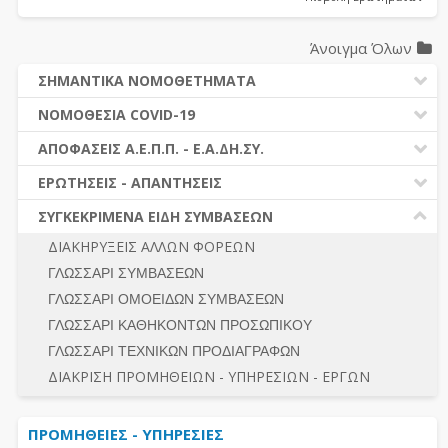
Άνοιγμα Όλων
ΣΗΜΑΝΤΙΚΑ ΝΟΜΟΘΕΤΗΜΑΤΑ
ΔΗΜΟΣΙΕΣ ΣΥΜΒΑΣΕΙΣ (Ν. 4412/2016)
ΝΟΜΟΘΕΣΙΑ COVID-19
ΔΗΜΟΤΙΚΟΣ ΚΩΔΙΚΑΣ (Ν.3463/2006)
ΝΟΜΟΘΕΣΙΑ - ΝΟΜΟΛΟΓΙΑ COVID -19
ΑΠΟΦΑΣΕΙΣ Α.Ε.Π.Π. - Ε.Α.ΔΗ.ΣΥ.
ΚΑΛΛΙΚΡΑΤΗΣ (Ν.3852/2010)
ΕΡΩΤΗΣΕΙΣ - ΑΠΑΝΤΗΣΕΙΣ
ΠΡΟΔΙΚΑΣΤΙΚΗ ΠΡΟΣΦΥΓΗ
ΕΡΩΤΗΣΕΙΣ - ΑΠΑΝΤΗΣΕΙΣ
ΝΟΜΟΘΕΣΙΑ - ΝΟΜΟΛΟΓΙΑ (ΣΥΝΟΛΟ)
ΓΕΝΙΚΟΙ ΚΑΝΟΝΕΣ
Ν. 4782/2021 - ΤΡΟΠΟΠΟΙΗΣΗ 4412/2016
ΣΥΓΚΕΚΡΙΜΕΝΑ ΕΙΔΗ ΣΥΜΒΑΣΕΩΝ
ΠΡΟΕΤΟΙΜΑΣΙΑ – ΔΗΜΟΣΙΟΤΗΤΑ
ΔΙΕΞΑΓΩΓΗ ΔΙΑΔΙΚΑΣΙΑΣ
ΔΙΑΚΗΡΥΞΕΙΣ ΑΛΛΩΝ ΦΟΡΕΩΝ
ΔΙΚΑΙΟΥΜΕΝΟΙ ΣΥΜΜΕΤΟΧΗΣ
ΔΙΑΔΙΚΑΣΙΕΣ ΑΝΑΘΕΣΗΣ
ΓΛΩΣΣΑΡΙ ΣΥΜΒΑΣΕΩΝ
ΠΡΟΣΦΟΡΕΣ – ΔΙΚΑΙΟΛΟΓΗΤΙΚΑ ΣΥΜΜΕΤΟΧΗΣ
ΓΕΝΙΚΟΙ ΚΑΝΟΝΕΣ
ΓΛΩΣΣΑΡΙ ΟΜΟΕΙΔΩΝ ΣΥΜΒΑΣΕΩΝ
ΔΙΕΞΑΓΩΓΗ ΔΙΑΔΙΚΑΣΙΑΣ
ΠΡΟΕΤΟΙΜΑΣΙΑ - ΔΗΜΟΣΙΟΤΗΤΑ
ΓΛΩΣΣΑΡΙ ΚΑΘΗΚΟΝΤΩΝ ΠΡΟΣΩΠΙΚΟΥ
ΕΣΗΔΗΣ – ΚΗΜΔΗΣ
ΛΟΓΟΙ ΑΠΟΚΛΕΙΣΜΟΥ-ΔΙΚΑΙΟΥΜΕΝΟΙ ΣΥΜΜΕΤΟΧΗΣ
ΓΛΩΣΣΑΡΙ ΤΕΧΝΙΚΩΝ ΠΡΟΔΙΑΓΡΑΦΩΝ
ΠΕΡΙΛΗΨΕΙΣ ΑΠΟΦΑΣΕΩΝ Α.Ε.Π.Π. - Ε.Α.ΔΗ.ΣΥ.
ΠΡΟΣΦΟΡΕΣ - ΔΙΚΑΙΟΛΟΓΗΤΙΚΑ ΣΥΜΜΕΤΟΧΗΣ
ΣΥΝΟΛΟ
ΔΙΑΚΡΙΣΗ ΠΡΟΜΗΘΕΙΩΝ - ΥΠΗΡΕΣΙΩΝ - ΕΡΓΩΝ
ΕΝΣΤΑΣΕΙΣ - ΠΡΟΣΦΥΓΕΣ
ΕΚΤΕΛΕΣΗ - ΠΛΗΡΩΜΗ - ΚΡΑΤΗΣΕΙΣ
ΠΡΟΜΗΘΕΙΕΣ - ΥΠΗΡΕΣΙΕΣ
ΕΚΤΕΛΕΣΗ ΕΡΓΩΝ - ΜΕΛΕΤΩΝ