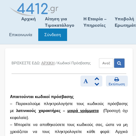
Skip
to
content
Αρχική
Αίτηση για
Η Εταιρία –
Υποβολή
Τιμοκατάλογο
Υπηρεσίες
Ερωτημά
Επικοινωνία
Σύνδεση
ΒΡΙΣΚΕΣΤΕ ΕΔΩ:
ΑΡΧΙΚΗ
/ Κωδικοί Πρόσβασης
Εκτύπωση
Απαιτούνται κωδικοί πρόσβασης
– Παρακαλούμε πληκτρολογήστε τους κωδικούς πρόσβασης
με
λατινικούς χαρακτήρες –
μικρά γράμματα
(Προσοχή όχι
κεφαλαία).
– Μπορείτε να αποθηκεύσετε τους κωδικούς σας, ώστε να μη
χρειάζεται να τους πληκτρολογείτε κάθε φορά: Αρχικά