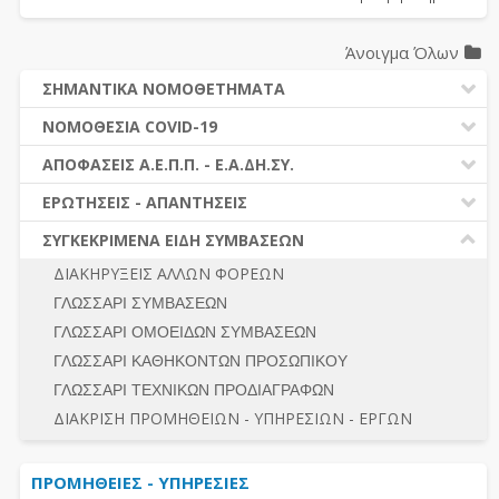
Άνοιγμα Όλων
ΣΗΜΑΝΤΙΚΑ ΝΟΜΟΘΕΤΗΜΑΤΑ
ΔΗΜΟΣΙΕΣ ΣΥΜΒΑΣΕΙΣ (Ν. 4412/2016)
ΝΟΜΟΘΕΣΙΑ COVID-19
ΔΗΜΟΤΙΚΟΣ ΚΩΔΙΚΑΣ (Ν.3463/2006)
ΝΟΜΟΘΕΣΙΑ - ΝΟΜΟΛΟΓΙΑ COVID -19
ΑΠΟΦΑΣΕΙΣ Α.Ε.Π.Π. - Ε.Α.ΔΗ.ΣΥ.
ΚΑΛΛΙΚΡΑΤΗΣ (Ν.3852/2010)
ΕΡΩΤΗΣΕΙΣ - ΑΠΑΝΤΗΣΕΙΣ
ΠΡΟΔΙΚΑΣΤΙΚΗ ΠΡΟΣΦΥΓΗ
ΕΡΩΤΗΣΕΙΣ - ΑΠΑΝΤΗΣΕΙΣ
ΝΟΜΟΘΕΣΙΑ - ΝΟΜΟΛΟΓΙΑ (ΣΥΝΟΛΟ)
ΓΕΝΙΚΟΙ ΚΑΝΟΝΕΣ
Ν. 4782/2021 - ΤΡΟΠΟΠΟΙΗΣΗ 4412/2016
ΣΥΓΚΕΚΡΙΜΕΝΑ ΕΙΔΗ ΣΥΜΒΑΣΕΩΝ
ΠΡΟΕΤΟΙΜΑΣΙΑ – ΔΗΜΟΣΙΟΤΗΤΑ
ΔΙΕΞΑΓΩΓΗ ΔΙΑΔΙΚΑΣΙΑΣ
ΔΙΑΚΗΡΥΞΕΙΣ ΑΛΛΩΝ ΦΟΡΕΩΝ
ΔΙΚΑΙΟΥΜΕΝΟΙ ΣΥΜΜΕΤΟΧΗΣ
ΔΙΑΔΙΚΑΣΙΕΣ ΑΝΑΘΕΣΗΣ
ΓΛΩΣΣΑΡΙ ΣΥΜΒΑΣΕΩΝ
ΠΡΟΣΦΟΡΕΣ – ΔΙΚΑΙΟΛΟΓΗΤΙΚΑ ΣΥΜΜΕΤΟΧΗΣ
ΓΕΝΙΚΟΙ ΚΑΝΟΝΕΣ
ΓΛΩΣΣΑΡΙ ΟΜΟΕΙΔΩΝ ΣΥΜΒΑΣΕΩΝ
ΔΙΕΞΑΓΩΓΗ ΔΙΑΔΙΚΑΣΙΑΣ
ΠΡΟΕΤΟΙΜΑΣΙΑ - ΔΗΜΟΣΙΟΤΗΤΑ
ΓΛΩΣΣΑΡΙ ΚΑΘΗΚΟΝΤΩΝ ΠΡΟΣΩΠΙΚΟΥ
ΕΣΗΔΗΣ – ΚΗΜΔΗΣ
ΛΟΓΟΙ ΑΠΟΚΛΕΙΣΜΟΥ-ΔΙΚΑΙΟΥΜΕΝΟΙ ΣΥΜΜΕΤΟΧΗΣ
ΓΛΩΣΣΑΡΙ ΤΕΧΝΙΚΩΝ ΠΡΟΔΙΑΓΡΑΦΩΝ
ΠΕΡΙΛΗΨΕΙΣ ΑΠΟΦΑΣΕΩΝ Α.Ε.Π.Π. - Ε.Α.ΔΗ.ΣΥ.
ΠΡΟΣΦΟΡΕΣ - ΔΙΚΑΙΟΛΟΓΗΤΙΚΑ ΣΥΜΜΕΤΟΧΗΣ
ΣΥΝΟΛΟ
ΔΙΑΚΡΙΣΗ ΠΡΟΜΗΘΕΙΩΝ - ΥΠΗΡΕΣΙΩΝ - ΕΡΓΩΝ
ΕΝΣΤΑΣΕΙΣ - ΠΡΟΣΦΥΓΕΣ
ΕΚΤΕΛΕΣΗ - ΠΛΗΡΩΜΗ - ΚΡΑΤΗΣΕΙΣ
ΠΡΟΜΗΘΕΙΕΣ - ΥΠΗΡΕΣΙΕΣ
ΕΚΤΕΛΕΣΗ ΕΡΓΩΝ - ΜΕΛΕΤΩΝ