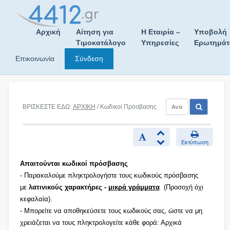
Skip
to
content
Αρχική
Αίτηση για
Η Εταιρία –
Υποβολή
Τιμοκατάλογο
Υπηρεσίες
Ερωτημά
Επικοινωνία
Σύνδεση
ΒΡΙΣΚΕΣΤΕ ΕΔΩ:
ΑΡΧΙΚΗ
/ Κωδικοί Πρόσβασης
Εκτύπωση
Απαιτούνται κωδικοί πρόσβασης
- Παρακαλούμε πληκτρολογήστε τους κωδικούς πρόσβασης
με
λατινικούς χαρακτήρες -
μικρά γράμματα
(Προσοχή όχι
κεφαλαία).
- Μπορείτε να αποθηκεύσετε τους κωδικούς σας, ώστε να μη
χρειάζεται να τους πληκτρολογείτε κάθε φορά: Αρχικά