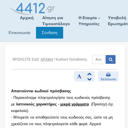
Skip
to
content
Αρχική
Αίτηση για
Η Εταιρία –
Υποβολή
Τιμοκατάλογο
Υπηρεσίες
Ερωτημά
Επικοινωνία
Σύνδεση
ΒΡΙΣΚΕΣΤΕ ΕΔΩ:
ΑΡΧΙΚΗ
/ Κωδικοί Πρόσβασης
Εκτύπωση
Απαιτούνται κωδικοί πρόσβασης
- Παρακαλούμε πληκτρολογήστε τους κωδικούς πρόσβασης
με
λατινικούς χαρακτήρες -
μικρά γράμματα
(Προσοχή όχι
κεφαλαία).
- Μπορείτε να αποθηκεύσετε τους κωδικούς σας, ώστε να μη
χρειάζεται να τους πληκτρολογείτε κάθε φορά: Αρχικά