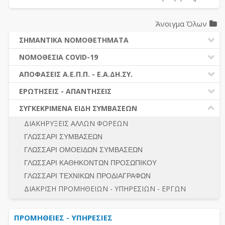
Άνοιγμα Όλων
ΣΗΜΑΝΤΙΚΑ ΝΟΜΟΘΕΤΗΜΑΤΑ
ΔΗΜΟΣΙΕΣ ΣΥΜΒΑΣΕΙΣ (Ν. 4412/2016)
ΝΟΜΟΘΕΣΙΑ COVID-19
ΔΗΜΟΤΙΚΟΣ ΚΩΔΙΚΑΣ (Ν.3463/2006)
ΝΟΜΟΘΕΣΙΑ - ΝΟΜΟΛΟΓΙΑ COVID -19
ΑΠΟΦΑΣΕΙΣ Α.Ε.Π.Π. - Ε.Α.ΔΗ.ΣΥ.
ΚΑΛΛΙΚΡΑΤΗΣ (Ν.3852/2010)
ΕΡΩΤΗΣΕΙΣ - ΑΠΑΝΤΗΣΕΙΣ
ΠΡΟΔΙΚΑΣΤΙΚΗ ΠΡΟΣΦΥΓΗ
ΕΡΩΤΗΣΕΙΣ - ΑΠΑΝΤΗΣΕΙΣ
ΝΟΜΟΘΕΣΙΑ - ΝΟΜΟΛΟΓΙΑ (ΣΥΝΟΛΟ)
ΓΕΝΙΚΟΙ ΚΑΝΟΝΕΣ
Ν. 4782/2021 - ΤΡΟΠΟΠΟΙΗΣΗ 4412/2016
ΣΥΓΚΕΚΡΙΜΕΝΑ ΕΙΔΗ ΣΥΜΒΑΣΕΩΝ
ΠΡΟΕΤΟΙΜΑΣΙΑ – ΔΗΜΟΣΙΟΤΗΤΑ
ΔΙΕΞΑΓΩΓΗ ΔΙΑΔΙΚΑΣΙΑΣ
ΔΙΑΚΗΡΥΞΕΙΣ ΑΛΛΩΝ ΦΟΡΕΩΝ
ΔΙΚΑΙΟΥΜΕΝΟΙ ΣΥΜΜΕΤΟΧΗΣ
ΔΙΑΔΙΚΑΣΙΕΣ ΑΝΑΘΕΣΗΣ
ΓΛΩΣΣΑΡΙ ΣΥΜΒΑΣΕΩΝ
ΠΡΟΣΦΟΡΕΣ – ΔΙΚΑΙΟΛΟΓΗΤΙΚΑ ΣΥΜΜΕΤΟΧΗΣ
ΓΕΝΙΚΟΙ ΚΑΝΟΝΕΣ
ΓΛΩΣΣΑΡΙ ΟΜΟΕΙΔΩΝ ΣΥΜΒΑΣΕΩΝ
ΔΙΕΞΑΓΩΓΗ ΔΙΑΔΙΚΑΣΙΑΣ
ΠΡΟΕΤΟΙΜΑΣΙΑ - ΔΗΜΟΣΙΟΤΗΤΑ
ΓΛΩΣΣΑΡΙ ΚΑΘΗΚΟΝΤΩΝ ΠΡΟΣΩΠΙΚΟΥ
ΕΣΗΔΗΣ – ΚΗΜΔΗΣ
ΛΟΓΟΙ ΑΠΟΚΛΕΙΣΜΟΥ-ΔΙΚΑΙΟΥΜΕΝΟΙ ΣΥΜΜΕΤΟΧΗΣ
ΓΛΩΣΣΑΡΙ ΤΕΧΝΙΚΩΝ ΠΡΟΔΙΑΓΡΑΦΩΝ
ΠΕΡΙΛΗΨΕΙΣ ΑΠΟΦΑΣΕΩΝ Α.Ε.Π.Π. - Ε.Α.ΔΗ.ΣΥ.
ΠΡΟΣΦΟΡΕΣ - ΔΙΚΑΙΟΛΟΓΗΤΙΚΑ ΣΥΜΜΕΤΟΧΗΣ
ΣΥΝΟΛΟ
ΔΙΑΚΡΙΣΗ ΠΡΟΜΗΘΕΙΩΝ - ΥΠΗΡΕΣΙΩΝ - ΕΡΓΩΝ
ΕΝΣΤΑΣΕΙΣ - ΠΡΟΣΦΥΓΕΣ
ΕΚΤΕΛΕΣΗ - ΠΛΗΡΩΜΗ - ΚΡΑΤΗΣΕΙΣ
ΠΡΟΜΗΘΕΙΕΣ - ΥΠΗΡΕΣΙΕΣ
ΕΚΤΕΛΕΣΗ ΕΡΓΩΝ - ΜΕΛΕΤΩΝ