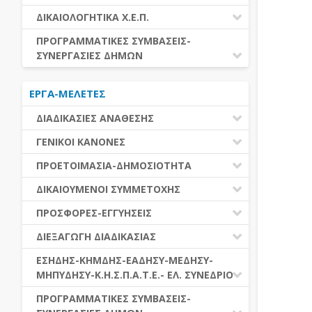
ΕΚΤΕΛΕΣΗ ΥΠΗΡΕΣΙΩΝ
ΕΑΑΔΗΣΥ
ΔΙΚΑΙΟΛΟΓΗΤΙΚΑ Χ.Ε.Π.
ΕΚΤΕΛΕΣΗ ΠΡΟΜΗΘΕΙΩΝ
ΕΑΔΗΣΥ
ΔΙΚΑΙΟΛΟΓΗΤΙΚΑ Χ.Ε.Π.
ΠΡΟΓΡΑΜΜΑΤΙΚΕΣ ΣΥΜΒΑΣΕΙΣ-
ΕΛ.ΣΥΝΕΔΡΙΟ
ΣΥΝΕΡΓΑΣΙΕΣ ΔΗΜΩΝ
ΕΣΗΔΗΣ
ΔΙΑΔΗΜΟΤΙΚΗ ΣΥΝΕΡΓΑΣΙΑ
ΚΗΜΔΗΣ
ΕΡΓΑ-ΜΕΛΕΤΕΣ
ΔΙΕΘΝΕΣ ΚΑΙ ΕΥΡΩΠΑΙΚΟ ΕΠΙΠΕΔΟ
ΜΕΔΗΣΥ-ΜΗΠΥΔΗΣΥ
ΠΡΟΓΡΑΜΜΑΤΙΚΕΣ ΣΥΜΒΑΣΕΙΣ
ΔΙΑΔΙΚΑΣΙΕΣ ΑΝΑΘΕΣΗΣ
ΔΙΑΔΙΚΑΣΙΕΣ ΑΝΑΘΕΣΗΣ
ΓΕΝΙΚΟΙ ΚΑΝΟΝΕΣ
ΣΥΓΚΕΝΤΡΩΤΙΚΕΣ ΔΙΑΔΙΚΑΣΙΕΣ
ΠΕΔΙΟ ΕΦΑΡΜΟΓΗΣ-ΕΝΑΡΞΗ ΙΣΧΥΟΣ
ΠΡΟΕΤΟΙΜΑΣΙΑ-ΔΗΜΟΣΙΟΤΗΤΑ
ΑΝΑΘΕΣΗΣ
ΗΛΕΚΤΡΟΝΙΚΑ ΜΕΣΑ
ΠΙΝΑΚΕΣ ΔΗΜΟΣΝΕΤ
ΓΝΩΜΟΔΟΤΙΚΑ ΟΡΓΑΝΑ-ΕΠΙΤΡΟΠΕΣ
ΔΙΚΑΙΟΥΜΕΝΟΙ ΣΥΜΜΕΤΟΧΗΣ
ΓΕΝΙΚΕΣ ΑΡΧΕΣ ΚΑΙ ΚΑΝΟΝΕΣ
ΠΡΟΕΤΟΙΜΑΣΙΑ
ΔΙΚΑΙΟΥΜΕΝΟΙ ΣΥΜΜΕΤΟΧΗΣ
ΠΡΟΣΦΟΡΕΣ-ΕΓΓΥΗΣΕΙΣ
ΑΞΙΑ ΣΥΜΒΑΣΗΣ
ΕΓΓΡΑΦΑ ΤΗΣ ΣΥΜΒΑΣΗΣ
ΚΡΙΤΗΡΙΑ ΕΠΙΛΟΓΗΣ
ΕΓΓΥΗΣΕΙΣ
ΕΙΔΗ ΣΥΜΒΑΣΕΩΝ
ΔΙΕΞΑΓΩΓΗ ΔΙΑΔΙΚΑΣΙΑΣ
ΔΗΜΟΣΙΕΥΣΕΙΣ
ΛΟΓΟΙ ΑΠΟΚΛΕΙΣΜΟΥ
ΠΡΟΣΦΟΡΕΣ
ΔΙΑΦΟΡΑ
ΑΞΙΟΛΟΓΗΣΗ ΚΑΙ ΑΝΑΘΕΣΗ
ΕΝΑΡΞΗ-ΠΡΟΘΕΣΜΙΕΣ
ΕΣΗΔΗΣ-ΚΗΜΔΗΣ-ΕΑΔΗΣΥ-ΜΕΔΗΣΥ-
ΔΙΚΑΙΟΛΟΓΗΤΙΚΑ ΛΟΓΩΝ
ΜΗΠΥΔΗΣΥ-Κ.Η.Σ.Π.Α.Τ.Ε.- ΕΛ. ΣΥΝΕΔΡΙΟ
ΑΠΟΚΛΕΙΣΜΟΥ & ΚΡΙΤΗΡΙΩΝ
ΑΠΟΤΕΛΕΣΜΑ ΔΙΑΔΙΚΑΣΙΑΣ
ΕΠΙΛΟΓΗΣ
ΠΡΟΣΦΥΓΕΣ-ΕΝΣΤΑΣΕΙΣ
ΕΑΑΔΗΣΥ
ΠΡΟΓΡΑΜΜΑΤΙΚΕΣ ΣΥΜΒΑΣΕΙΣ-
ΕΕΕΣ