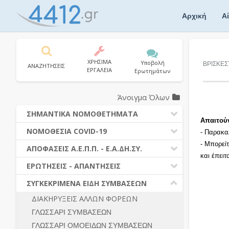
Skip
to
Αρχική
Α
content
ΧΡΗΣΙΜΑ
Υποβολή
ΒΡΙΣΚΕΣ
ΑΝΑΖΗΤΗΣΕΙΣ
ΕΡΓΑΛΕΙΑ
Ερωτημάτων
Άνοιγμα Όλων
ΣΗΜΑΝΤΙΚΑ ΝΟΜΟΘΕΤΗΜΑΤΑ
Απαιτού
ΔΗΜΟΣΙΕΣ ΣΥΜΒΑΣΕΙΣ (Ν. 4412/2016)
ΝΟΜΟΘΕΣΙΑ COVID-19
- Παρακα
ΔΗΜΟΤΙΚΟΣ ΚΩΔΙΚΑΣ (Ν.3463/2006)
- Μπορεί
ΝΟΜΟΘΕΣΙΑ - ΝΟΜΟΛΟΓΙΑ COVID -19
ΑΠΟΦΑΣΕΙΣ Α.Ε.Π.Π. - Ε.Α.ΔΗ.ΣΥ.
ΚΑΛΛΙΚΡΑΤΗΣ (Ν.3852/2010)
και έπει
ΕΡΩΤΗΣΕΙΣ - ΑΠΑΝΤΗΣΕΙΣ
ΠΡΟΔΙΚΑΣΤΙΚΗ ΠΡΟΣΦΥΓΗ
ΕΡΩΤΗΣΕΙΣ - ΑΠΑΝΤΗΣΕΙΣ
ΝΟΜΟΘΕΣΙΑ - ΝΟΜΟΛΟΓΙΑ (ΣΥΝΟΛΟ)
ΓΕΝΙΚΟΙ ΚΑΝΟΝΕΣ
Ν. 4782/2021 - ΤΡΟΠΟΠΟΙΗΣΗ
ΣΥΓΚΕΚΡΙΜΕΝΑ ΕΙΔΗ ΣΥΜΒΑΣΕΩΝ
4412/2016
ΠΡΟΕΤΟΙΜΑΣΙΑ – ΔΗΜΟΣΙΟΤΗΤΑ
ΔΙΑΚΗΡΥΞΕΙΣ ΑΛΛΩΝ ΦΟΡΕΩΝ
ΔΙΕΞΑΓΩΓΗ ΔΙΑΔΙΚΑΣΙΑΣ
ΔΙΚΑΙΟΥΜΕΝΟΙ ΣΥΜΜΕΤΟΧΗΣ
ΓΛΩΣΣΑΡΙ ΣΥΜΒΑΣΕΩΝ
ΔΙΑΔΙΚΑΣΙΕΣ ΑΝΑΘΕΣΗΣ
ΠΡΟΣΦΟΡΕΣ – ΔΙΚΑΙΟΛΟΓΗΤΙΚΑ
ΣΥΜΜΕΤΟΧΗΣ
ΓΛΩΣΣΑΡΙ ΟΜΟΕΙΔΩΝ ΣΥΜΒΑΣΕΩΝ
ΓΕΝΙΚΟΙ ΚΑΝΟΝΕΣ