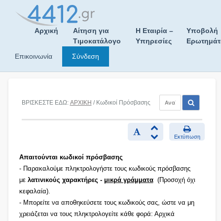
Skip
to
content
Αρχική
Αίτηση για
Η Εταιρία –
Υποβολή
Τιμοκατάλογο
Υπηρεσίες
Ερωτημά
Επικοινωνία
Σύνδεση
ΒΡΙΣΚΕΣΤΕ ΕΔΩ:
ΑΡΧΙΚΗ
/ Κωδικοί Πρόσβασης
Εκτύπωση
Απαιτούνται κωδικοί πρόσβασης
- Παρακαλούμε πληκτρολογήστε τους κωδικούς πρόσβασης
με
λατινικούς χαρακτήρες -
μικρά γράμματα
(Προσοχή όχι
κεφαλαία).
- Μπορείτε να αποθηκεύσετε τους κωδικούς σας, ώστε να μη
χρειάζεται να τους πληκτρολογείτε κάθε φορά: Αρχικά