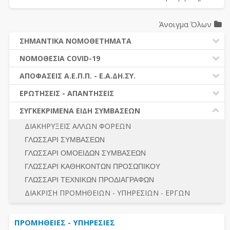
Άνοιγμα Όλων
ΣΗΜΑΝΤΙΚΑ ΝΟΜΟΘΕΤΗΜΑΤΑ
ΔΗΜΟΣΙΕΣ ΣΥΜΒΑΣΕΙΣ (Ν. 4412/2016)
ΝΟΜΟΘΕΣΙΑ COVID-19
ΔΗΜΟΤΙΚΟΣ ΚΩΔΙΚΑΣ (Ν.3463/2006)
ΝΟΜΟΘΕΣΙΑ - ΝΟΜΟΛΟΓΙΑ COVID -19
ΑΠΟΦΑΣΕΙΣ Α.Ε.Π.Π. - Ε.Α.ΔΗ.ΣΥ.
ΚΑΛΛΙΚΡΑΤΗΣ (Ν.3852/2010)
ΕΡΩΤΗΣΕΙΣ - ΑΠΑΝΤΗΣΕΙΣ
ΠΡΟΔΙΚΑΣΤΙΚΗ ΠΡΟΣΦΥΓΗ
ΕΡΩΤΗΣΕΙΣ - ΑΠΑΝΤΗΣΕΙΣ
ΝΟΜΟΘΕΣΙΑ - ΝΟΜΟΛΟΓΙΑ (ΣΥΝΟΛΟ)
ΓΕΝΙΚΟΙ ΚΑΝΟΝΕΣ
Ν. 4782/2021 - ΤΡΟΠΟΠΟΙΗΣΗ 4412/2016
ΣΥΓΚΕΚΡΙΜΕΝΑ ΕΙΔΗ ΣΥΜΒΑΣΕΩΝ
ΠΡΟΕΤΟΙΜΑΣΙΑ – ΔΗΜΟΣΙΟΤΗΤΑ
ΔΙΕΞΑΓΩΓΗ ΔΙΑΔΙΚΑΣΙΑΣ
ΔΙΑΚΗΡΥΞΕΙΣ ΑΛΛΩΝ ΦΟΡΕΩΝ
ΔΙΚΑΙΟΥΜΕΝΟΙ ΣΥΜΜΕΤΟΧΗΣ
ΔΙΑΔΙΚΑΣΙΕΣ ΑΝΑΘΕΣΗΣ
ΓΛΩΣΣΑΡΙ ΣΥΜΒΑΣΕΩΝ
ΠΡΟΣΦΟΡΕΣ – ΔΙΚΑΙΟΛΟΓΗΤΙΚΑ ΣΥΜΜΕΤΟΧΗΣ
ΓΕΝΙΚΟΙ ΚΑΝΟΝΕΣ
ΓΛΩΣΣΑΡΙ ΟΜΟΕΙΔΩΝ ΣΥΜΒΑΣΕΩΝ
ΔΙΕΞΑΓΩΓΗ ΔΙΑΔΙΚΑΣΙΑΣ
ΠΡΟΕΤΟΙΜΑΣΙΑ - ΔΗΜΟΣΙΟΤΗΤΑ
ΓΛΩΣΣΑΡΙ ΚΑΘΗΚΟΝΤΩΝ ΠΡΟΣΩΠΙΚΟΥ
ΕΣΗΔΗΣ – ΚΗΜΔΗΣ
ΛΟΓΟΙ ΑΠΟΚΛΕΙΣΜΟΥ-ΔΙΚΑΙΟΥΜΕΝΟΙ ΣΥΜΜΕΤΟΧΗΣ
ΓΛΩΣΣΑΡΙ ΤΕΧΝΙΚΩΝ ΠΡΟΔΙΑΓΡΑΦΩΝ
ΠΕΡΙΛΗΨΕΙΣ ΑΠΟΦΑΣΕΩΝ Α.Ε.Π.Π. - Ε.Α.ΔΗ.ΣΥ.
ΠΡΟΣΦΟΡΕΣ - ΔΙΚΑΙΟΛΟΓΗΤΙΚΑ ΣΥΜΜΕΤΟΧΗΣ
ΣΥΝΟΛΟ
ΔΙΑΚΡΙΣΗ ΠΡΟΜΗΘΕΙΩΝ - ΥΠΗΡΕΣΙΩΝ - ΕΡΓΩΝ
ΕΝΣΤΑΣΕΙΣ - ΠΡΟΣΦΥΓΕΣ
ΕΚΤΕΛΕΣΗ - ΠΛΗΡΩΜΗ - ΚΡΑΤΗΣΕΙΣ
ΠΡΟΜΗΘΕΙΕΣ - ΥΠΗΡΕΣΙΕΣ
ΕΚΤΕΛΕΣΗ ΕΡΓΩΝ - ΜΕΛΕΤΩΝ