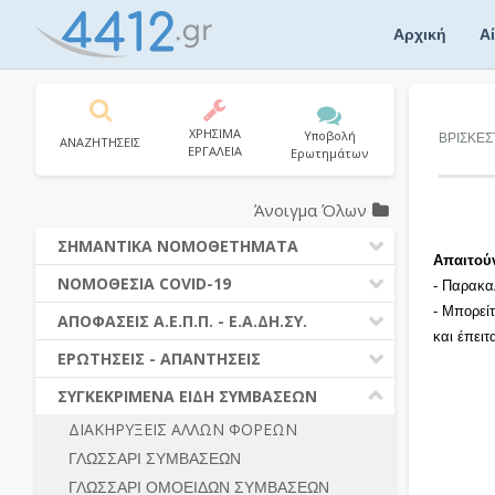
Skip
to
Αρχική
Α
content
ΧΡΗΣΙΜΑ
Υποβολή
ΒΡΙΣΚΕΣ
ΑΝΑΖΗΤΗΣΕΙΣ
ΕΡΓΑΛΕΙΑ
Ερωτημάτων
Άνοιγμα Όλων
ΣΗΜΑΝΤΙΚΑ ΝΟΜΟΘΕΤΗΜΑΤΑ
Απαιτού
ΔΗΜΟΣΙΕΣ ΣΥΜΒΑΣΕΙΣ (Ν. 4412/2016)
ΝΟΜΟΘΕΣΙΑ COVID-19
- Παρακα
ΔΗΜΟΤΙΚΟΣ ΚΩΔΙΚΑΣ (Ν.3463/2006)
- Μπορεί
ΝΟΜΟΘΕΣΙΑ - ΝΟΜΟΛΟΓΙΑ COVID -19
ΑΠΟΦΑΣΕΙΣ Α.Ε.Π.Π. - Ε.Α.ΔΗ.ΣΥ.
ΚΑΛΛΙΚΡΑΤΗΣ (Ν.3852/2010)
και έπει
ΕΡΩΤΗΣΕΙΣ - ΑΠΑΝΤΗΣΕΙΣ
ΠΡΟΔΙΚΑΣΤΙΚΗ ΠΡΟΣΦΥΓΗ
ΕΡΩΤΗΣΕΙΣ - ΑΠΑΝΤΗΣΕΙΣ
ΝΟΜΟΘΕΣΙΑ - ΝΟΜΟΛΟΓΙΑ (ΣΥΝΟΛΟ)
ΓΕΝΙΚΟΙ ΚΑΝΟΝΕΣ
Ν. 4782/2021 - ΤΡΟΠΟΠΟΙΗΣΗ
ΣΥΓΚΕΚΡΙΜΕΝΑ ΕΙΔΗ ΣΥΜΒΑΣΕΩΝ
4412/2016
ΠΡΟΕΤΟΙΜΑΣΙΑ – ΔΗΜΟΣΙΟΤΗΤΑ
ΔΙΑΚΗΡΥΞΕΙΣ ΑΛΛΩΝ ΦΟΡΕΩΝ
ΔΙΕΞΑΓΩΓΗ ΔΙΑΔΙΚΑΣΙΑΣ
ΔΙΚΑΙΟΥΜΕΝΟΙ ΣΥΜΜΕΤΟΧΗΣ
ΓΛΩΣΣΑΡΙ ΣΥΜΒΑΣΕΩΝ
ΔΙΑΔΙΚΑΣΙΕΣ ΑΝΑΘΕΣΗΣ
ΠΡΟΣΦΟΡΕΣ – ΔΙΚΑΙΟΛΟΓΗΤΙΚΑ
ΣΥΜΜΕΤΟΧΗΣ
ΓΛΩΣΣΑΡΙ ΟΜΟΕΙΔΩΝ ΣΥΜΒΑΣΕΩΝ
ΓΕΝΙΚΟΙ ΚΑΝΟΝΕΣ