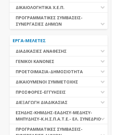
ΕΚΤΕΛΕΣΗ ΥΠΗΡΕΣΙΩΝ
ΕΑΑΔΗΣΥ
ΔΙΚΑΙΟΛΟΓΗΤΙΚΑ Χ.Ε.Π.
ΕΚΤΕΛΕΣΗ ΠΡΟΜΗΘΕΙΩΝ
ΕΑΔΗΣΥ
ΔΙΚΑΙΟΛΟΓΗΤΙΚΑ Χ.Ε.Π.
ΠΡΟΓΡΑΜΜΑΤΙΚΕΣ ΣΥΜΒΑΣΕΙΣ-
ΕΛ.ΣΥΝΕΔΡΙΟ
ΣΥΝΕΡΓΑΣΙΕΣ ΔΗΜΩΝ
ΕΣΗΔΗΣ
ΔΙΑΔΗΜΟΤΙΚΗ ΣΥΝΕΡΓΑΣΙΑ
ΚΗΜΔΗΣ
ΕΡΓΑ-ΜΕΛΕΤΕΣ
ΔΙΕΘΝΕΣ ΚΑΙ ΕΥΡΩΠΑΙΚΟ ΕΠΙΠΕΔΟ
ΜΕΔΗΣΥ-ΜΗΠΥΔΗΣΥ
ΠΡΟΓΡΑΜΜΑΤΙΚΕΣ ΣΥΜΒΑΣΕΙΣ
ΔΙΑΔΙΚΑΣΙΕΣ ΑΝΑΘΕΣΗΣ
ΔΙΑΔΙΚΑΣΙΕΣ ΑΝΑΘΕΣΗΣ
ΓΕΝΙΚΟΙ ΚΑΝΟΝΕΣ
ΣΥΓΚΕΝΤΡΩΤΙΚΕΣ ΔΙΑΔΙΚΑΣΙΕΣ
ΠΕΔΙΟ ΕΦΑΡΜΟΓΗΣ-ΕΝΑΡΞΗ ΙΣΧΥΟΣ
ΠΡΟΕΤΟΙΜΑΣΙΑ-ΔΗΜΟΣΙΟΤΗΤΑ
ΑΝΑΘΕΣΗΣ
ΗΛΕΚΤΡΟΝΙΚΑ ΜΕΣΑ
ΠΙΝΑΚΕΣ ΔΗΜΟΣΝΕΤ
ΓΝΩΜΟΔΟΤΙΚΑ ΟΡΓΑΝΑ-ΕΠΙΤΡΟΠΕΣ
ΔΙΚΑΙΟΥΜΕΝΟΙ ΣΥΜΜΕΤΟΧΗΣ
ΓΕΝΙΚΕΣ ΑΡΧΕΣ ΚΑΙ ΚΑΝΟΝΕΣ
ΠΡΟΕΤΟΙΜΑΣΙΑ
ΔΙΚΑΙΟΥΜΕΝΟΙ ΣΥΜΜΕΤΟΧΗΣ
ΠΡΟΣΦΟΡΕΣ-ΕΓΓΥΗΣΕΙΣ
ΑΞΙΑ ΣΥΜΒΑΣΗΣ
ΕΓΓΡΑΦΑ ΤΗΣ ΣΥΜΒΑΣΗΣ
ΚΡΙΤΗΡΙΑ ΕΠΙΛΟΓΗΣ
ΕΓΓΥΗΣΕΙΣ
ΕΙΔΗ ΣΥΜΒΑΣΕΩΝ
ΔΙΕΞΑΓΩΓΗ ΔΙΑΔΙΚΑΣΙΑΣ
ΔΗΜΟΣΙΕΥΣΕΙΣ
ΛΟΓΟΙ ΑΠΟΚΛΕΙΣΜΟΥ
ΠΡΟΣΦΟΡΕΣ
ΔΙΑΦΟΡΑ
ΑΞΙΟΛΟΓΗΣΗ ΚΑΙ ΑΝΑΘΕΣΗ
ΕΝΑΡΞΗ-ΠΡΟΘΕΣΜΙΕΣ
ΕΣΗΔΗΣ-ΚΗΜΔΗΣ-ΕΑΔΗΣΥ-ΜΕΔΗΣΥ-
ΔΙΚΑΙΟΛΟΓΗΤΙΚΑ ΛΟΓΩΝ
ΜΗΠΥΔΗΣΥ-Κ.Η.Σ.Π.Α.Τ.Ε.- ΕΛ. ΣΥΝΕΔΡΙΟ
ΑΠΟΚΛΕΙΣΜΟΥ & ΚΡΙΤΗΡΙΩΝ
ΑΠΟΤΕΛΕΣΜΑ ΔΙΑΔΙΚΑΣΙΑΣ
ΕΠΙΛΟΓΗΣ
ΠΡΟΣΦΥΓΕΣ-ΕΝΣΤΑΣΕΙΣ
ΕΑΑΔΗΣΥ
ΠΡΟΓΡΑΜΜΑΤΙΚΕΣ ΣΥΜΒΑΣΕΙΣ-
ΕΕΕΣ