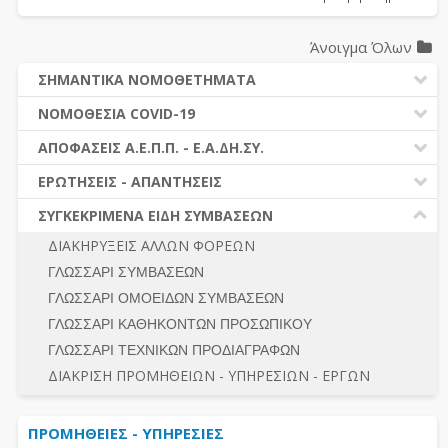
Άνοιγμα Όλων
ΣΗΜΑΝΤΙΚΑ ΝΟΜΟΘΕΤΗΜΑΤΑ
ΔΗΜΟΣΙΕΣ ΣΥΜΒΑΣΕΙΣ (Ν. 4412/2016)
ΝΟΜΟΘΕΣΙΑ COVID-19
ΔΗΜΟΤΙΚΟΣ ΚΩΔΙΚΑΣ (Ν.3463/2006)
ΝΟΜΟΘΕΣΙΑ - ΝΟΜΟΛΟΓΙΑ COVID -19
ΑΠΟΦΑΣΕΙΣ Α.Ε.Π.Π. - Ε.Α.ΔΗ.ΣΥ.
ΚΑΛΛΙΚΡΑΤΗΣ (Ν.3852/2010)
ΕΡΩΤΗΣΕΙΣ - ΑΠΑΝΤΗΣΕΙΣ
ΠΡΟΔΙΚΑΣΤΙΚΗ ΠΡΟΣΦΥΓΗ
ΕΡΩΤΗΣΕΙΣ - ΑΠΑΝΤΗΣΕΙΣ
ΝΟΜΟΘΕΣΙΑ - ΝΟΜΟΛΟΓΙΑ (ΣΥΝΟΛΟ)
ΓΕΝΙΚΟΙ ΚΑΝΟΝΕΣ
Ν. 4782/2021 - ΤΡΟΠΟΠΟΙΗΣΗ 4412/2016
ΣΥΓΚΕΚΡΙΜΕΝΑ ΕΙΔΗ ΣΥΜΒΑΣΕΩΝ
ΠΡΟΕΤΟΙΜΑΣΙΑ – ΔΗΜΟΣΙΟΤΗΤΑ
ΔΙΕΞΑΓΩΓΗ ΔΙΑΔΙΚΑΣΙΑΣ
ΔΙΑΚΗΡΥΞΕΙΣ ΑΛΛΩΝ ΦΟΡΕΩΝ
ΔΙΚΑΙΟΥΜΕΝΟΙ ΣΥΜΜΕΤΟΧΗΣ
ΔΙΑΔΙΚΑΣΙΕΣ ΑΝΑΘΕΣΗΣ
ΓΛΩΣΣΑΡΙ ΣΥΜΒΑΣΕΩΝ
ΠΡΟΣΦΟΡΕΣ – ΔΙΚΑΙΟΛΟΓΗΤΙΚΑ ΣΥΜΜΕΤΟΧΗΣ
ΓΕΝΙΚΟΙ ΚΑΝΟΝΕΣ
ΓΛΩΣΣΑΡΙ ΟΜΟΕΙΔΩΝ ΣΥΜΒΑΣΕΩΝ
ΔΙΕΞΑΓΩΓΗ ΔΙΑΔΙΚΑΣΙΑΣ
ΠΡΟΕΤΟΙΜΑΣΙΑ - ΔΗΜΟΣΙΟΤΗΤΑ
ΓΛΩΣΣΑΡΙ ΚΑΘΗΚΟΝΤΩΝ ΠΡΟΣΩΠΙΚΟΥ
ΕΣΗΔΗΣ – ΚΗΜΔΗΣ
ΛΟΓΟΙ ΑΠΟΚΛΕΙΣΜΟΥ-ΔΙΚΑΙΟΥΜΕΝΟΙ ΣΥΜΜΕΤΟΧΗΣ
ΓΛΩΣΣΑΡΙ ΤΕΧΝΙΚΩΝ ΠΡΟΔΙΑΓΡΑΦΩΝ
ΠΕΡΙΛΗΨΕΙΣ ΑΠΟΦΑΣΕΩΝ Α.Ε.Π.Π. - Ε.Α.ΔΗ.ΣΥ.
ΠΡΟΣΦΟΡΕΣ - ΔΙΚΑΙΟΛΟΓΗΤΙΚΑ ΣΥΜΜΕΤΟΧΗΣ
ΣΥΝΟΛΟ
ΔΙΑΚΡΙΣΗ ΠΡΟΜΗΘΕΙΩΝ - ΥΠΗΡΕΣΙΩΝ - ΕΡΓΩΝ
ΕΝΣΤΑΣΕΙΣ - ΠΡΟΣΦΥΓΕΣ
ΕΚΤΕΛΕΣΗ - ΠΛΗΡΩΜΗ - ΚΡΑΤΗΣΕΙΣ
ΠΡΟΜΗΘΕΙΕΣ - ΥΠΗΡΕΣΙΕΣ
ΕΚΤΕΛΕΣΗ ΕΡΓΩΝ - ΜΕΛΕΤΩΝ