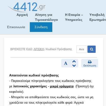
Skip
to
content
Αρχική
Αίτηση για
Η Εταιρία –
Υποβολή
Τιμοκατάλογο
Υπηρεσίες
Ερωτημά
Επικοινωνία
Σύνδεση
ΒΡΙΣΚΕΣΤΕ ΕΔΩ:
ΑΡΧΙΚΗ
/ Κωδικοί Πρόσβασης
Εκτύπωση
Απαιτούνται κωδικοί πρόσβασης
- Παρακαλούμε πληκτρολογήστε τους κωδικούς πρόσβασης
με
λατινικούς χαρακτήρες -
μικρά γράμματα
(Προσοχή όχι
κεφαλαία).
- Μπορείτε να αποθηκεύσετε τους κωδικούς σας, ώστε να μη
χρειάζεται να τους πληκτρολογείτε κάθε φορά: Αρχικά