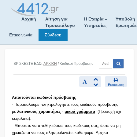
Skip
to
content
Αρχική
Αίτηση για
Η Εταιρία –
Υποβολή
Τιμοκατάλογο
Υπηρεσίες
Ερωτημά
Επικοινωνία
Σύνδεση
ΒΡΙΣΚΕΣΤΕ ΕΔΩ:
ΑΡΧΙΚΗ
/ Κωδικοί Πρόσβασης
Εκτύπωση
Απαιτούνται κωδικοί πρόσβασης
- Παρακαλούμε πληκτρολογήστε τους κωδικούς πρόσβασης
με
λατινικούς χαρακτήρες -
μικρά γράμματα
(Προσοχή όχι
κεφαλαία).
- Μπορείτε να αποθηκεύσετε τους κωδικούς σας, ώστε να μη
χρειάζεται να τους πληκτρολογείτε κάθε φορά: Αρχικά