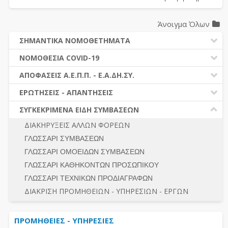
Άνοιγμα Όλων
ΣΗΜΑΝΤΙΚΑ ΝΟΜΟΘΕΤΗΜΑΤΑ
ΔΗΜΟΣΙΕΣ ΣΥΜΒΑΣΕΙΣ (Ν. 4412/2016)
ΝΟΜΟΘΕΣΙΑ COVID-19
ΔΗΜΟΤΙΚΟΣ ΚΩΔΙΚΑΣ (Ν.3463/2006)
ΝΟΜΟΘΕΣΙΑ - ΝΟΜΟΛΟΓΙΑ COVID -19
ΑΠΟΦΑΣΕΙΣ Α.Ε.Π.Π. - Ε.Α.ΔΗ.ΣΥ.
ΚΑΛΛΙΚΡΑΤΗΣ (Ν.3852/2010)
ΕΡΩΤΗΣΕΙΣ - ΑΠΑΝΤΗΣΕΙΣ
ΠΡΟΔΙΚΑΣΤΙΚΗ ΠΡΟΣΦΥΓΗ
ΕΡΩΤΗΣΕΙΣ - ΑΠΑΝΤΗΣΕΙΣ
ΝΟΜΟΘΕΣΙΑ - ΝΟΜΟΛΟΓΙΑ (ΣΥΝΟΛΟ)
ΓΕΝΙΚΟΙ ΚΑΝΟΝΕΣ
Ν. 4782/2021 - ΤΡΟΠΟΠΟΙΗΣΗ 4412/2016
ΣΥΓΚΕΚΡΙΜΕΝΑ ΕΙΔΗ ΣΥΜΒΑΣΕΩΝ
ΠΡΟΕΤΟΙΜΑΣΙΑ – ΔΗΜΟΣΙΟΤΗΤΑ
ΔΙΕΞΑΓΩΓΗ ΔΙΑΔΙΚΑΣΙΑΣ
ΔΙΑΚΗΡΥΞΕΙΣ ΑΛΛΩΝ ΦΟΡΕΩΝ
ΔΙΚΑΙΟΥΜΕΝΟΙ ΣΥΜΜΕΤΟΧΗΣ
ΔΙΑΔΙΚΑΣΙΕΣ ΑΝΑΘΕΣΗΣ
ΓΛΩΣΣΑΡΙ ΣΥΜΒΑΣΕΩΝ
ΠΡΟΣΦΟΡΕΣ – ΔΙΚΑΙΟΛΟΓΗΤΙΚΑ ΣΥΜΜΕΤΟΧΗΣ
ΓΕΝΙΚΟΙ ΚΑΝΟΝΕΣ
ΓΛΩΣΣΑΡΙ ΟΜΟΕΙΔΩΝ ΣΥΜΒΑΣΕΩΝ
ΔΙΕΞΑΓΩΓΗ ΔΙΑΔΙΚΑΣΙΑΣ
ΠΡΟΕΤΟΙΜΑΣΙΑ - ΔΗΜΟΣΙΟΤΗΤΑ
ΓΛΩΣΣΑΡΙ ΚΑΘΗΚΟΝΤΩΝ ΠΡΟΣΩΠΙΚΟΥ
ΕΣΗΔΗΣ – ΚΗΜΔΗΣ
ΛΟΓΟΙ ΑΠΟΚΛΕΙΣΜΟΥ-ΔΙΚΑΙΟΥΜΕΝΟΙ ΣΥΜΜΕΤΟΧΗΣ
ΓΛΩΣΣΑΡΙ ΤΕΧΝΙΚΩΝ ΠΡΟΔΙΑΓΡΑΦΩΝ
ΠΕΡΙΛΗΨΕΙΣ ΑΠΟΦΑΣΕΩΝ Α.Ε.Π.Π. - Ε.Α.ΔΗ.ΣΥ.
ΠΡΟΣΦΟΡΕΣ - ΔΙΚΑΙΟΛΟΓΗΤΙΚΑ ΣΥΜΜΕΤΟΧΗΣ
ΣΥΝΟΛΟ
ΔΙΑΚΡΙΣΗ ΠΡΟΜΗΘΕΙΩΝ - ΥΠΗΡΕΣΙΩΝ - ΕΡΓΩΝ
ΕΝΣΤΑΣΕΙΣ - ΠΡΟΣΦΥΓΕΣ
ΕΚΤΕΛΕΣΗ - ΠΛΗΡΩΜΗ - ΚΡΑΤΗΣΕΙΣ
ΠΡΟΜΗΘΕΙΕΣ - ΥΠΗΡΕΣΙΕΣ
ΕΚΤΕΛΕΣΗ ΕΡΓΩΝ - ΜΕΛΕΤΩΝ