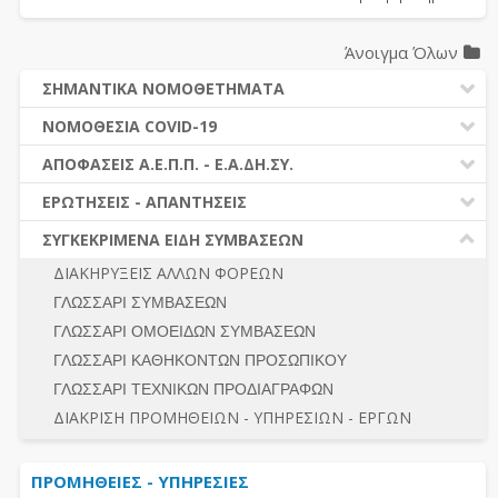
Άνοιγμα Όλων
ΣΗΜΑΝΤΙΚΑ ΝΟΜΟΘΕΤΗΜΑΤΑ
ΔΗΜΟΣΙΕΣ ΣΥΜΒΑΣΕΙΣ (Ν. 4412/2016)
ΝΟΜΟΘΕΣΙΑ COVID-19
ΔΗΜΟΤΙΚΟΣ ΚΩΔΙΚΑΣ (Ν.3463/2006)
ΝΟΜΟΘΕΣΙΑ - ΝΟΜΟΛΟΓΙΑ COVID -19
ΑΠΟΦΑΣΕΙΣ Α.Ε.Π.Π. - Ε.Α.ΔΗ.ΣΥ.
ΚΑΛΛΙΚΡΑΤΗΣ (Ν.3852/2010)
ΕΡΩΤΗΣΕΙΣ - ΑΠΑΝΤΗΣΕΙΣ
ΠΡΟΔΙΚΑΣΤΙΚΗ ΠΡΟΣΦΥΓΗ
ΕΡΩΤΗΣΕΙΣ - ΑΠΑΝΤΗΣΕΙΣ
ΝΟΜΟΘΕΣΙΑ - ΝΟΜΟΛΟΓΙΑ (ΣΥΝΟΛΟ)
ΓΕΝΙΚΟΙ ΚΑΝΟΝΕΣ
Ν. 4782/2021 - ΤΡΟΠΟΠΟΙΗΣΗ 4412/2016
ΣΥΓΚΕΚΡΙΜΕΝΑ ΕΙΔΗ ΣΥΜΒΑΣΕΩΝ
ΠΡΟΕΤΟΙΜΑΣΙΑ – ΔΗΜΟΣΙΟΤΗΤΑ
ΔΙΕΞΑΓΩΓΗ ΔΙΑΔΙΚΑΣΙΑΣ
ΔΙΑΚΗΡΥΞΕΙΣ ΑΛΛΩΝ ΦΟΡΕΩΝ
ΔΙΚΑΙΟΥΜΕΝΟΙ ΣΥΜΜΕΤΟΧΗΣ
ΔΙΑΔΙΚΑΣΙΕΣ ΑΝΑΘΕΣΗΣ
ΓΛΩΣΣΑΡΙ ΣΥΜΒΑΣΕΩΝ
ΠΡΟΣΦΟΡΕΣ – ΔΙΚΑΙΟΛΟΓΗΤΙΚΑ ΣΥΜΜΕΤΟΧΗΣ
ΓΕΝΙΚΟΙ ΚΑΝΟΝΕΣ
ΓΛΩΣΣΑΡΙ ΟΜΟΕΙΔΩΝ ΣΥΜΒΑΣΕΩΝ
ΔΙΕΞΑΓΩΓΗ ΔΙΑΔΙΚΑΣΙΑΣ
ΠΡΟΕΤΟΙΜΑΣΙΑ - ΔΗΜΟΣΙΟΤΗΤΑ
ΓΛΩΣΣΑΡΙ ΚΑΘΗΚΟΝΤΩΝ ΠΡΟΣΩΠΙΚΟΥ
ΕΣΗΔΗΣ – ΚΗΜΔΗΣ
ΛΟΓΟΙ ΑΠΟΚΛΕΙΣΜΟΥ-ΔΙΚΑΙΟΥΜΕΝΟΙ ΣΥΜΜΕΤΟΧΗΣ
ΓΛΩΣΣΑΡΙ ΤΕΧΝΙΚΩΝ ΠΡΟΔΙΑΓΡΑΦΩΝ
ΠΕΡΙΛΗΨΕΙΣ ΑΠΟΦΑΣΕΩΝ Α.Ε.Π.Π. - Ε.Α.ΔΗ.ΣΥ.
ΠΡΟΣΦΟΡΕΣ - ΔΙΚΑΙΟΛΟΓΗΤΙΚΑ ΣΥΜΜΕΤΟΧΗΣ
ΣΥΝΟΛΟ
ΔΙΑΚΡΙΣΗ ΠΡΟΜΗΘΕΙΩΝ - ΥΠΗΡΕΣΙΩΝ - ΕΡΓΩΝ
ΕΝΣΤΑΣΕΙΣ - ΠΡΟΣΦΥΓΕΣ
ΕΚΤΕΛΕΣΗ - ΠΛΗΡΩΜΗ - ΚΡΑΤΗΣΕΙΣ
ΠΡΟΜΗΘΕΙΕΣ - ΥΠΗΡΕΣΙΕΣ
ΕΚΤΕΛΕΣΗ ΕΡΓΩΝ - ΜΕΛΕΤΩΝ