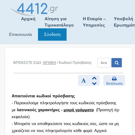
Skip
to
content
Αρχική
Αίτηση για
Η Εταιρία –
Υποβολή
Τιμοκατάλογο
Υπηρεσίες
Ερωτημά
Επικοινωνία
Σύνδεση
ΒΡΙΣΚΕΣΤΕ ΕΔΩ:
ΑΡΧΙΚΗ
/ Κωδικοί Πρόσβασης
Εκτύπωση
Απαιτούνται κωδικοί πρόσβασης
- Παρακαλούμε πληκτρολογήστε τους κωδικούς πρόσβασης
με
λατινικούς χαρακτήρες -
μικρά γράμματα
(Προσοχή όχι
κεφαλαία).
- Μπορείτε να αποθηκεύσετε τους κωδικούς σας, ώστε να μη
χρειάζεται να τους πληκτρολογείτε κάθε φορά: Αρχικά