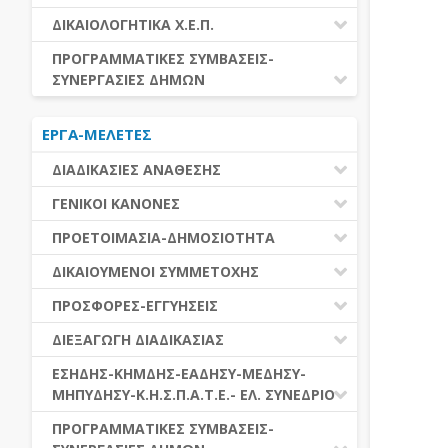
ΕΚΤΕΛΕΣΗ ΥΠΗΡΕΣΙΩΝ
ΕΑΑΔΗΣΥ
ΔΙΚΑΙΟΛΟΓΗΤΙΚΑ Χ.Ε.Π.
ΕΚΤΕΛΕΣΗ ΠΡΟΜΗΘΕΙΩΝ
ΕΑΔΗΣΥ
ΔΙΚΑΙΟΛΟΓΗΤΙΚΑ Χ.Ε.Π.
ΠΡΟΓΡΑΜΜΑΤΙΚΕΣ ΣΥΜΒΑΣΕΙΣ-
ΕΛ.ΣΥΝΕΔΡΙΟ
ΣΥΝΕΡΓΑΣΙΕΣ ΔΗΜΩΝ
ΕΣΗΔΗΣ
ΔΙΑΔΗΜΟΤΙΚΗ ΣΥΝΕΡΓΑΣΙΑ
ΚΗΜΔΗΣ
ΕΡΓΑ-ΜΕΛΕΤΕΣ
ΔΙΕΘΝΕΣ ΚΑΙ ΕΥΡΩΠΑΙΚΟ ΕΠΙΠΕΔΟ
ΜΕΔΗΣΥ-ΜΗΠΥΔΗΣΥ
ΠΡΟΓΡΑΜΜΑΤΙΚΕΣ ΣΥΜΒΑΣΕΙΣ
ΔΙΑΔΙΚΑΣΙΕΣ ΑΝΑΘΕΣΗΣ
ΔΙΑΔΙΚΑΣΙΕΣ ΑΝΑΘΕΣΗΣ
ΓΕΝΙΚΟΙ ΚΑΝΟΝΕΣ
ΣΥΓΚΕΝΤΡΩΤΙΚΕΣ ΔΙΑΔΙΚΑΣΙΕΣ
ΠΕΔΙΟ ΕΦΑΡΜΟΓΗΣ-ΕΝΑΡΞΗ ΙΣΧΥΟΣ
ΠΡΟΕΤΟΙΜΑΣΙΑ-ΔΗΜΟΣΙΟΤΗΤΑ
ΑΝΑΘΕΣΗΣ
ΗΛΕΚΤΡΟΝΙΚΑ ΜΕΣΑ
ΠΙΝΑΚΕΣ ΔΗΜΟΣΝΕΤ
ΓΝΩΜΟΔΟΤΙΚΑ ΟΡΓΑΝΑ-ΕΠΙΤΡΟΠΕΣ
ΔΙΚΑΙΟΥΜΕΝΟΙ ΣΥΜΜΕΤΟΧΗΣ
ΓΕΝΙΚΕΣ ΑΡΧΕΣ ΚΑΙ ΚΑΝΟΝΕΣ
ΠΡΟΕΤΟΙΜΑΣΙΑ
ΔΙΚΑΙΟΥΜΕΝΟΙ ΣΥΜΜΕΤΟΧΗΣ
ΠΡΟΣΦΟΡΕΣ-ΕΓΓΥΗΣΕΙΣ
ΑΞΙΑ ΣΥΜΒΑΣΗΣ
ΕΓΓΡΑΦΑ ΤΗΣ ΣΥΜΒΑΣΗΣ
ΚΡΙΤΗΡΙΑ ΕΠΙΛΟΓΗΣ
ΕΓΓΥΗΣΕΙΣ
ΕΙΔΗ ΣΥΜΒΑΣΕΩΝ
ΔΙΕΞΑΓΩΓΗ ΔΙΑΔΙΚΑΣΙΑΣ
ΔΗΜΟΣΙΕΥΣΕΙΣ
ΛΟΓΟΙ ΑΠΟΚΛΕΙΣΜΟΥ
ΠΡΟΣΦΟΡΕΣ
ΔΙΑΦΟΡΑ
ΑΞΙΟΛΟΓΗΣΗ ΚΑΙ ΑΝΑΘΕΣΗ
ΕΝΑΡΞΗ-ΠΡΟΘΕΣΜΙΕΣ
ΕΣΗΔΗΣ-ΚΗΜΔΗΣ-ΕΑΔΗΣΥ-ΜΕΔΗΣΥ-
ΔΙΚΑΙΟΛΟΓΗΤΙΚΑ ΛΟΓΩΝ
ΜΗΠΥΔΗΣΥ-Κ.Η.Σ.Π.Α.Τ.Ε.- ΕΛ. ΣΥΝΕΔΡΙΟ
ΑΠΟΚΛΕΙΣΜΟΥ & ΚΡΙΤΗΡΙΩΝ
ΑΠΟΤΕΛΕΣΜΑ ΔΙΑΔΙΚΑΣΙΑΣ
ΕΠΙΛΟΓΗΣ
ΠΡΟΣΦΥΓΕΣ-ΕΝΣΤΑΣΕΙΣ
ΕΑΑΔΗΣΥ
ΠΡΟΓΡΑΜΜΑΤΙΚΕΣ ΣΥΜΒΑΣΕΙΣ-
ΕΕΕΣ