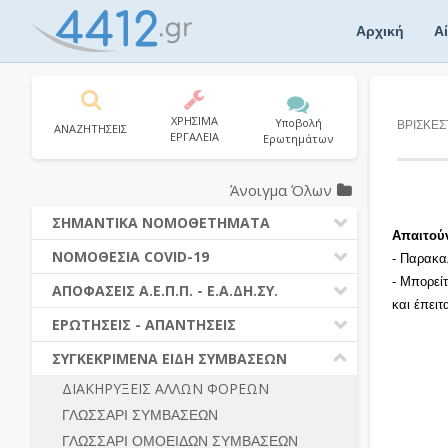
Skip
to
Αρχική
Α
content
ΧΡΗΣΙΜΑ
Υποβολή
ΒΡΙΣΚΕΣ
ΑΝΑΖΗΤΗΣΕΙΣ
ΕΡΓΑΛΕΙΑ
Ερωτημάτων
Άνοιγμα Όλων
ΣΗΜΑΝΤΙΚΑ ΝΟΜΟΘΕΤΗΜΑΤΑ
Απαιτού
ΔΗΜΟΣΙΕΣ ΣΥΜΒΑΣΕΙΣ (Ν. 4412/2016)
ΝΟΜΟΘΕΣΙΑ COVID-19
- Παρακα
ΔΗΜΟΤΙΚΟΣ ΚΩΔΙΚΑΣ (Ν.3463/2006)
- Μπορεί
ΝΟΜΟΘΕΣΙΑ - ΝΟΜΟΛΟΓΙΑ COVID -19
ΑΠΟΦΑΣΕΙΣ Α.Ε.Π.Π. - Ε.Α.ΔΗ.ΣΥ.
ΚΑΛΛΙΚΡΑΤΗΣ (Ν.3852/2010)
και έπει
ΕΡΩΤΗΣΕΙΣ - ΑΠΑΝΤΗΣΕΙΣ
ΠΡΟΔΙΚΑΣΤΙΚΗ ΠΡΟΣΦΥΓΗ
ΕΡΩΤΗΣΕΙΣ - ΑΠΑΝΤΗΣΕΙΣ
ΝΟΜΟΘΕΣΙΑ - ΝΟΜΟΛΟΓΙΑ (ΣΥΝΟΛΟ)
ΓΕΝΙΚΟΙ ΚΑΝΟΝΕΣ
Ν. 4782/2021 - ΤΡΟΠΟΠΟΙΗΣΗ
ΣΥΓΚΕΚΡΙΜΕΝΑ ΕΙΔΗ ΣΥΜΒΑΣΕΩΝ
4412/2016
ΠΡΟΕΤΟΙΜΑΣΙΑ – ΔΗΜΟΣΙΟΤΗΤΑ
ΔΙΑΚΗΡΥΞΕΙΣ ΑΛΛΩΝ ΦΟΡΕΩΝ
ΔΙΕΞΑΓΩΓΗ ΔΙΑΔΙΚΑΣΙΑΣ
ΔΙΚΑΙΟΥΜΕΝΟΙ ΣΥΜΜΕΤΟΧΗΣ
ΓΛΩΣΣΑΡΙ ΣΥΜΒΑΣΕΩΝ
ΔΙΑΔΙΚΑΣΙΕΣ ΑΝΑΘΕΣΗΣ
ΠΡΟΣΦΟΡΕΣ – ΔΙΚΑΙΟΛΟΓΗΤΙΚΑ
ΣΥΜΜΕΤΟΧΗΣ
ΓΛΩΣΣΑΡΙ ΟΜΟΕΙΔΩΝ ΣΥΜΒΑΣΕΩΝ
ΓΕΝΙΚΟΙ ΚΑΝΟΝΕΣ