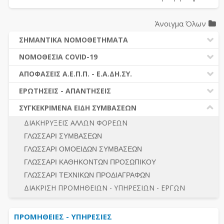
Άνοιγμα Όλων
ΣΗΜΑΝΤΙΚΑ ΝΟΜΟΘΕΤΗΜΑΤΑ
ΔΗΜΟΣΙΕΣ ΣΥΜΒΑΣΕΙΣ (Ν. 4412/2016)
ΝΟΜΟΘΕΣΙΑ COVID-19
ΔΗΜΟΤΙΚΟΣ ΚΩΔΙΚΑΣ (Ν.3463/2006)
ΝΟΜΟΘΕΣΙΑ - ΝΟΜΟΛΟΓΙΑ COVID -19
ΑΠΟΦΑΣΕΙΣ Α.Ε.Π.Π. - Ε.Α.ΔΗ.ΣΥ.
ΚΑΛΛΙΚΡΑΤΗΣ (Ν.3852/2010)
ΕΡΩΤΗΣΕΙΣ - ΑΠΑΝΤΗΣΕΙΣ
ΠΡΟΔΙΚΑΣΤΙΚΗ ΠΡΟΣΦΥΓΗ
ΕΡΩΤΗΣΕΙΣ - ΑΠΑΝΤΗΣΕΙΣ
ΝΟΜΟΘΕΣΙΑ - ΝΟΜΟΛΟΓΙΑ (ΣΥΝΟΛΟ)
ΓΕΝΙΚΟΙ ΚΑΝΟΝΕΣ
Ν. 4782/2021 - ΤΡΟΠΟΠΟΙΗΣΗ 4412/2016
ΣΥΓΚΕΚΡΙΜΕΝΑ ΕΙΔΗ ΣΥΜΒΑΣΕΩΝ
ΠΡΟΕΤΟΙΜΑΣΙΑ – ΔΗΜΟΣΙΟΤΗΤΑ
ΔΙΕΞΑΓΩΓΗ ΔΙΑΔΙΚΑΣΙΑΣ
ΔΙΑΚΗΡΥΞΕΙΣ ΑΛΛΩΝ ΦΟΡΕΩΝ
ΔΙΚΑΙΟΥΜΕΝΟΙ ΣΥΜΜΕΤΟΧΗΣ
ΔΙΑΔΙΚΑΣΙΕΣ ΑΝΑΘΕΣΗΣ
ΓΛΩΣΣΑΡΙ ΣΥΜΒΑΣΕΩΝ
ΠΡΟΣΦΟΡΕΣ – ΔΙΚΑΙΟΛΟΓΗΤΙΚΑ ΣΥΜΜΕΤΟΧΗΣ
ΓΕΝΙΚΟΙ ΚΑΝΟΝΕΣ
ΓΛΩΣΣΑΡΙ ΟΜΟΕΙΔΩΝ ΣΥΜΒΑΣΕΩΝ
ΔΙΕΞΑΓΩΓΗ ΔΙΑΔΙΚΑΣΙΑΣ
ΠΡΟΕΤΟΙΜΑΣΙΑ - ΔΗΜΟΣΙΟΤΗΤΑ
ΓΛΩΣΣΑΡΙ ΚΑΘΗΚΟΝΤΩΝ ΠΡΟΣΩΠΙΚΟΥ
ΕΣΗΔΗΣ – ΚΗΜΔΗΣ
ΛΟΓΟΙ ΑΠΟΚΛΕΙΣΜΟΥ-ΔΙΚΑΙΟΥΜΕΝΟΙ ΣΥΜΜΕΤΟΧΗΣ
ΓΛΩΣΣΑΡΙ ΤΕΧΝΙΚΩΝ ΠΡΟΔΙΑΓΡΑΦΩΝ
ΠΕΡΙΛΗΨΕΙΣ ΑΠΟΦΑΣΕΩΝ Α.Ε.Π.Π. - Ε.Α.ΔΗ.ΣΥ.
ΠΡΟΣΦΟΡΕΣ - ΔΙΚΑΙΟΛΟΓΗΤΙΚΑ ΣΥΜΜΕΤΟΧΗΣ
ΣΥΝΟΛΟ
ΔΙΑΚΡΙΣΗ ΠΡΟΜΗΘΕΙΩΝ - ΥΠΗΡΕΣΙΩΝ - ΕΡΓΩΝ
ΕΝΣΤΑΣΕΙΣ - ΠΡΟΣΦΥΓΕΣ
ΕΚΤΕΛΕΣΗ - ΠΛΗΡΩΜΗ - ΚΡΑΤΗΣΕΙΣ
ΠΡΟΜΗΘΕΙΕΣ - ΥΠΗΡΕΣΙΕΣ
ΕΚΤΕΛΕΣΗ ΕΡΓΩΝ - ΜΕΛΕΤΩΝ