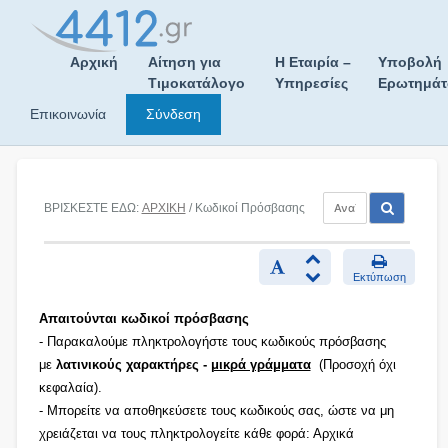
Skip
to
content
Αρχική
Αίτηση για
Η Εταιρία –
Υποβολή
Τιμοκατάλογο
Υπηρεσίες
Ερωτημά
Επικοινωνία
Σύνδεση
ΒΡΙΣΚΕΣΤΕ ΕΔΩ:
ΑΡΧΙΚΗ
/ Κωδικοί Πρόσβασης
Εκτύπωση
Απαιτούνται κωδικοί πρόσβασης
- Παρακαλούμε πληκτρολογήστε τους κωδικούς πρόσβασης
με
λατινικούς χαρακτήρες -
μικρά γράμματα
(Προσοχή όχι
κεφαλαία).
- Μπορείτε να αποθηκεύσετε τους κωδικούς σας, ώστε να μη
χρειάζεται να τους πληκτρολογείτε κάθε φορά: Αρχικά