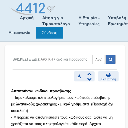
Skip
to
content
Αρχική
Αίτηση για
Η Εταιρία –
Υποβολή
Τιμοκατάλογο
Υπηρεσίες
Ερωτημά
Επικοινωνία
Σύνδεση
ΒΡΙΣΚΕΣΤΕ ΕΔΩ:
ΑΡΧΙΚΗ
/ Κωδικοί Πρόσβασης
Εκτύπωση
Απαιτούνται κωδικοί πρόσβασης
- Παρακαλούμε πληκτρολογήστε τους κωδικούς πρόσβασης
με
λατινικούς χαρακτήρες -
μικρά γράμματα
(Προσοχή όχι
κεφαλαία).
- Μπορείτε να αποθηκεύσετε τους κωδικούς σας, ώστε να μη
χρειάζεται να τους πληκτρολογείτε κάθε φορά: Αρχικά