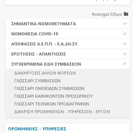
Άνοιγμα Όλων
ΣΗΜΑΝΤΙΚΑ ΝΟΜΟΘΕΤΗΜΑΤΑ
ΔΗΜΟΣΙΕΣ ΣΥΜΒΑΣΕΙΣ (Ν. 4412/2016)
ΝΟΜΟΘΕΣΙΑ COVID-19
ΔΗΜΟΤΙΚΟΣ ΚΩΔΙΚΑΣ (Ν.3463/2006)
ΝΟΜΟΘΕΣΙΑ - ΝΟΜΟΛΟΓΙΑ COVID -19
ΑΠΟΦΑΣΕΙΣ Α.Ε.Π.Π. - Ε.Α.ΔΗ.ΣΥ.
ΚΑΛΛΙΚΡΑΤΗΣ (Ν.3852/2010)
ΕΡΩΤΗΣΕΙΣ - ΑΠΑΝΤΗΣΕΙΣ
ΠΡΟΔΙΚΑΣΤΙΚΗ ΠΡΟΣΦΥΓΗ
ΕΡΩΤΗΣΕΙΣ - ΑΠΑΝΤΗΣΕΙΣ
ΝΟΜΟΘΕΣΙΑ - ΝΟΜΟΛΟΓΙΑ (ΣΥΝΟΛΟ)
ΓΕΝΙΚΟΙ ΚΑΝΟΝΕΣ
Ν. 4782/2021 - ΤΡΟΠΟΠΟΙΗΣΗ 4412/2016
ΣΥΓΚΕΚΡΙΜΕΝΑ ΕΙΔΗ ΣΥΜΒΑΣΕΩΝ
ΠΡΟΕΤΟΙΜΑΣΙΑ – ΔΗΜΟΣΙΟΤΗΤΑ
ΔΙΕΞΑΓΩΓΗ ΔΙΑΔΙΚΑΣΙΑΣ
ΔΙΑΚΗΡΥΞΕΙΣ ΑΛΛΩΝ ΦΟΡΕΩΝ
ΔΙΚΑΙΟΥΜΕΝΟΙ ΣΥΜΜΕΤΟΧΗΣ
ΔΙΑΔΙΚΑΣΙΕΣ ΑΝΑΘΕΣΗΣ
ΓΛΩΣΣΑΡΙ ΣΥΜΒΑΣΕΩΝ
ΠΡΟΣΦΟΡΕΣ – ΔΙΚΑΙΟΛΟΓΗΤΙΚΑ ΣΥΜΜΕΤΟΧΗΣ
ΓΕΝΙΚΟΙ ΚΑΝΟΝΕΣ
ΓΛΩΣΣΑΡΙ ΟΜΟΕΙΔΩΝ ΣΥΜΒΑΣΕΩΝ
ΔΙΕΞΑΓΩΓΗ ΔΙΑΔΙΚΑΣΙΑΣ
ΠΡΟΕΤΟΙΜΑΣΙΑ - ΔΗΜΟΣΙΟΤΗΤΑ
ΓΛΩΣΣΑΡΙ ΚΑΘΗΚΟΝΤΩΝ ΠΡΟΣΩΠΙΚΟΥ
ΕΣΗΔΗΣ – ΚΗΜΔΗΣ
ΛΟΓΟΙ ΑΠΟΚΛΕΙΣΜΟΥ-ΔΙΚΑΙΟΥΜΕΝΟΙ ΣΥΜΜΕΤΟΧΗΣ
ΓΛΩΣΣΑΡΙ ΤΕΧΝΙΚΩΝ ΠΡΟΔΙΑΓΡΑΦΩΝ
ΠΕΡΙΛΗΨΕΙΣ ΑΠΟΦΑΣΕΩΝ Α.Ε.Π.Π. - Ε.Α.ΔΗ.ΣΥ.
ΠΡΟΣΦΟΡΕΣ - ΔΙΚΑΙΟΛΟΓΗΤΙΚΑ ΣΥΜΜΕΤΟΧΗΣ
ΣΥΝΟΛΟ
ΔΙΑΚΡΙΣΗ ΠΡΟΜΗΘΕΙΩΝ - ΥΠΗΡΕΣΙΩΝ - ΕΡΓΩΝ
ΕΝΣΤΑΣΕΙΣ - ΠΡΟΣΦΥΓΕΣ
ΕΚΤΕΛΕΣΗ - ΠΛΗΡΩΜΗ - ΚΡΑΤΗΣΕΙΣ
ΠΡΟΜΗΘΕΙΕΣ - ΥΠΗΡΕΣΙΕΣ
ΕΚΤΕΛΕΣΗ ΕΡΓΩΝ - ΜΕΛΕΤΩΝ