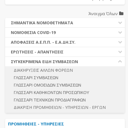
Άνοιγμα Όλων
ΣΗΜΑΝΤΙΚΑ ΝΟΜΟΘΕΤΗΜΑΤΑ
ΔΗΜΟΣΙΕΣ ΣΥΜΒΑΣΕΙΣ (Ν. 4412/2016)
ΝΟΜΟΘΕΣΙΑ COVID-19
ΔΗΜΟΤΙΚΟΣ ΚΩΔΙΚΑΣ (Ν.3463/2006)
ΝΟΜΟΘΕΣΙΑ - ΝΟΜΟΛΟΓΙΑ COVID -19
ΑΠΟΦΑΣΕΙΣ Α.Ε.Π.Π. - Ε.Α.ΔΗ.ΣΥ.
ΚΑΛΛΙΚΡΑΤΗΣ (Ν.3852/2010)
ΕΡΩΤΗΣΕΙΣ - ΑΠΑΝΤΗΣΕΙΣ
ΠΡΟΔΙΚΑΣΤΙΚΗ ΠΡΟΣΦΥΓΗ
ΕΡΩΤΗΣΕΙΣ - ΑΠΑΝΤΗΣΕΙΣ
ΝΟΜΟΘΕΣΙΑ - ΝΟΜΟΛΟΓΙΑ (ΣΥΝΟΛΟ)
ΓΕΝΙΚΟΙ ΚΑΝΟΝΕΣ
Ν. 4782/2021 - ΤΡΟΠΟΠΟΙΗΣΗ 4412/2016
ΣΥΓΚΕΚΡΙΜΕΝΑ ΕΙΔΗ ΣΥΜΒΑΣΕΩΝ
ΠΡΟΕΤΟΙΜΑΣΙΑ – ΔΗΜΟΣΙΟΤΗΤΑ
ΔΙΕΞΑΓΩΓΗ ΔΙΑΔΙΚΑΣΙΑΣ
ΔΙΑΚΗΡΥΞΕΙΣ ΑΛΛΩΝ ΦΟΡΕΩΝ
ΔΙΚΑΙΟΥΜΕΝΟΙ ΣΥΜΜΕΤΟΧΗΣ
ΔΙΑΔΙΚΑΣΙΕΣ ΑΝΑΘΕΣΗΣ
ΓΛΩΣΣΑΡΙ ΣΥΜΒΑΣΕΩΝ
ΠΡΟΣΦΟΡΕΣ – ΔΙΚΑΙΟΛΟΓΗΤΙΚΑ ΣΥΜΜΕΤΟΧΗΣ
ΓΕΝΙΚΟΙ ΚΑΝΟΝΕΣ
ΓΛΩΣΣΑΡΙ ΟΜΟΕΙΔΩΝ ΣΥΜΒΑΣΕΩΝ
ΔΙΕΞΑΓΩΓΗ ΔΙΑΔΙΚΑΣΙΑΣ
ΠΡΟΕΤΟΙΜΑΣΙΑ - ΔΗΜΟΣΙΟΤΗΤΑ
ΓΛΩΣΣΑΡΙ ΚΑΘΗΚΟΝΤΩΝ ΠΡΟΣΩΠΙΚΟΥ
ΕΣΗΔΗΣ – ΚΗΜΔΗΣ
ΛΟΓΟΙ ΑΠΟΚΛΕΙΣΜΟΥ-ΔΙΚΑΙΟΥΜΕΝΟΙ ΣΥΜΜΕΤΟΧΗΣ
ΓΛΩΣΣΑΡΙ ΤΕΧΝΙΚΩΝ ΠΡΟΔΙΑΓΡΑΦΩΝ
ΠΕΡΙΛΗΨΕΙΣ ΑΠΟΦΑΣΕΩΝ Α.Ε.Π.Π. - Ε.Α.ΔΗ.ΣΥ.
ΠΡΟΣΦΟΡΕΣ - ΔΙΚΑΙΟΛΟΓΗΤΙΚΑ ΣΥΜΜΕΤΟΧΗΣ
ΣΥΝΟΛΟ
ΔΙΑΚΡΙΣΗ ΠΡΟΜΗΘΕΙΩΝ - ΥΠΗΡΕΣΙΩΝ - ΕΡΓΩΝ
ΕΝΣΤΑΣΕΙΣ - ΠΡΟΣΦΥΓΕΣ
ΕΚΤΕΛΕΣΗ - ΠΛΗΡΩΜΗ - ΚΡΑΤΗΣΕΙΣ
ΠΡΟΜΗΘΕΙΕΣ - ΥΠΗΡΕΣΙΕΣ
ΕΚΤΕΛΕΣΗ ΕΡΓΩΝ - ΜΕΛΕΤΩΝ