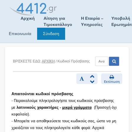
Skip
to
content
Αρχική
Αίτηση για
Η Εταιρία –
Υποβολή
Τιμοκατάλογο
Υπηρεσίες
Ερωτημά
Επικοινωνία
Σύνδεση
ΒΡΙΣΚΕΣΤΕ ΕΔΩ:
ΑΡΧΙΚΗ
/ Κωδικοί Πρόσβασης
Εκτύπωση
Απαιτούνται κωδικοί πρόσβασης
- Παρακαλούμε πληκτρολογήστε τους κωδικούς πρόσβασης
με
λατινικούς χαρακτήρες -
μικρά γράμματα
(Προσοχή όχι
κεφαλαία).
- Μπορείτε να αποθηκεύσετε τους κωδικούς σας, ώστε να μη
χρειάζεται να τους πληκτρολογείτε κάθε φορά: Αρχικά