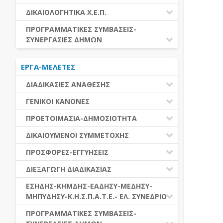
ΕΚΤΕΛΕΣΗ ΥΠΗΡΕΣΙΩΝ
ΕΑΑΔΗΣΥ
ΔΙΚΑΙΟΛΟΓΗΤΙΚΑ Χ.Ε.Π.
ΕΚΤΕΛΕΣΗ ΠΡΟΜΗΘΕΙΩΝ
ΕΑΔΗΣΥ
ΔΙΚΑΙΟΛΟΓΗΤΙΚΑ Χ.Ε.Π.
ΠΡΟΓΡΑΜΜΑΤΙΚΕΣ ΣΥΜΒΑΣΕΙΣ-
ΕΛ.ΣΥΝΕΔΡΙΟ
ΣΥΝΕΡΓΑΣΙΕΣ ΔΗΜΩΝ
ΕΣΗΔΗΣ
ΔΙΑΔΗΜΟΤΙΚΗ ΣΥΝΕΡΓΑΣΙΑ
ΚΗΜΔΗΣ
ΕΡΓΑ-ΜΕΛΕΤΕΣ
ΔΙΕΘΝΕΣ ΚΑΙ ΕΥΡΩΠΑΙΚΟ ΕΠΙΠΕΔΟ
ΜΕΔΗΣΥ-ΜΗΠΥΔΗΣΥ
ΠΡΟΓΡΑΜΜΑΤΙΚΕΣ ΣΥΜΒΑΣΕΙΣ
ΔΙΑΔΙΚΑΣΙΕΣ ΑΝΑΘΕΣΗΣ
ΔΙΑΔΙΚΑΣΙΕΣ ΑΝΑΘΕΣΗΣ
ΓΕΝΙΚΟΙ ΚΑΝΟΝΕΣ
ΣΥΓΚΕΝΤΡΩΤΙΚΕΣ ΔΙΑΔΙΚΑΣΙΕΣ
ΠΕΔΙΟ ΕΦΑΡΜΟΓΗΣ-ΕΝΑΡΞΗ ΙΣΧΥΟΣ
ΠΡΟΕΤΟΙΜΑΣΙΑ-ΔΗΜΟΣΙΟΤΗΤΑ
ΑΝΑΘΕΣΗΣ
ΗΛΕΚΤΡΟΝΙΚΑ ΜΕΣΑ
ΠΙΝΑΚΕΣ ΔΗΜΟΣΝΕΤ
ΓΝΩΜΟΔΟΤΙΚΑ ΟΡΓΑΝΑ-ΕΠΙΤΡΟΠΕΣ
ΔΙΚΑΙΟΥΜΕΝΟΙ ΣΥΜΜΕΤΟΧΗΣ
ΓΕΝΙΚΕΣ ΑΡΧΕΣ ΚΑΙ ΚΑΝΟΝΕΣ
ΠΡΟΕΤΟΙΜΑΣΙΑ
ΔΙΚΑΙΟΥΜΕΝΟΙ ΣΥΜΜΕΤΟΧΗΣ
ΠΡΟΣΦΟΡΕΣ-ΕΓΓΥΗΣΕΙΣ
ΑΞΙΑ ΣΥΜΒΑΣΗΣ
ΕΓΓΡΑΦΑ ΤΗΣ ΣΥΜΒΑΣΗΣ
ΚΡΙΤΗΡΙΑ ΕΠΙΛΟΓΗΣ
ΕΓΓΥΗΣΕΙΣ
ΕΙΔΗ ΣΥΜΒΑΣΕΩΝ
ΔΙΕΞΑΓΩΓΗ ΔΙΑΔΙΚΑΣΙΑΣ
ΔΗΜΟΣΙΕΥΣΕΙΣ
ΛΟΓΟΙ ΑΠΟΚΛΕΙΣΜΟΥ
ΠΡΟΣΦΟΡΕΣ
ΔΙΑΦΟΡΑ
ΑΞΙΟΛΟΓΗΣΗ ΚΑΙ ΑΝΑΘΕΣΗ
ΕΝΑΡΞΗ-ΠΡΟΘΕΣΜΙΕΣ
ΕΣΗΔΗΣ-ΚΗΜΔΗΣ-ΕΑΔΗΣΥ-ΜΕΔΗΣΥ-
ΔΙΚΑΙΟΛΟΓΗΤΙΚΑ ΛΟΓΩΝ
ΜΗΠΥΔΗΣΥ-Κ.Η.Σ.Π.Α.Τ.Ε.- ΕΛ. ΣΥΝΕΔΡΙΟ
ΑΠΟΚΛΕΙΣΜΟΥ & ΚΡΙΤΗΡΙΩΝ
ΑΠΟΤΕΛΕΣΜΑ ΔΙΑΔΙΚΑΣΙΑΣ
ΕΠΙΛΟΓΗΣ
ΠΡΟΣΦΥΓΕΣ-ΕΝΣΤΑΣΕΙΣ
ΕΑΑΔΗΣΥ
ΠΡΟΓΡΑΜΜΑΤΙΚΕΣ ΣΥΜΒΑΣΕΙΣ-
ΕΕΕΣ