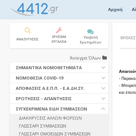
Skip
to
Αρχική
Α
content
ΧΡΗΣΙΜΑ
Υποβολή
ΒΡΙΣΚΕΣ
ΑΝΑΖΗΤΗΣΕΙΣ
ΕΡΓΑΛΕΙΑ
Ερωτημάτων
Άνοιγμα Όλων
ΣΗΜΑΝΤΙΚΑ ΝΟΜΟΘΕΤΗΜΑΤΑ
Απαιτού
ΔΗΜΟΣΙΕΣ ΣΥΜΒΑΣΕΙΣ (Ν. 4412/2016)
ΝΟΜΟΘΕΣΙΑ COVID-19
- Παρακα
ΔΗΜΟΤΙΚΟΣ ΚΩΔΙΚΑΣ (Ν.3463/2006)
- Μπορεί
ΝΟΜΟΘΕΣΙΑ - ΝΟΜΟΛΟΓΙΑ COVID -19
ΑΠΟΦΑΣΕΙΣ Α.Ε.Π.Π. - Ε.Α.ΔΗ.ΣΥ.
ΚΑΛΛΙΚΡΑΤΗΣ (Ν.3852/2010)
και έπει
ΕΡΩΤΗΣΕΙΣ - ΑΠΑΝΤΗΣΕΙΣ
ΠΡΟΔΙΚΑΣΤΙΚΗ ΠΡΟΣΦΥΓΗ
ΕΡΩΤΗΣΕΙΣ - ΑΠΑΝΤΗΣΕΙΣ
ΝΟΜΟΘΕΣΙΑ - ΝΟΜΟΛΟΓΙΑ (ΣΥΝΟΛΟ)
ΓΕΝΙΚΟΙ ΚΑΝΟΝΕΣ
Ν. 4782/2021 - ΤΡΟΠΟΠΟΙΗΣΗ
ΣΥΓΚΕΚΡΙΜΕΝΑ ΕΙΔΗ ΣΥΜΒΑΣΕΩΝ
4412/2016
ΠΡΟΕΤΟΙΜΑΣΙΑ – ΔΗΜΟΣΙΟΤΗΤΑ
ΔΙΑΚΗΡΥΞΕΙΣ ΑΛΛΩΝ ΦΟΡΕΩΝ
ΔΙΕΞΑΓΩΓΗ ΔΙΑΔΙΚΑΣΙΑΣ
ΔΙΚΑΙΟΥΜΕΝΟΙ ΣΥΜΜΕΤΟΧΗΣ
ΓΛΩΣΣΑΡΙ ΣΥΜΒΑΣΕΩΝ
ΔΙΑΔΙΚΑΣΙΕΣ ΑΝΑΘΕΣΗΣ
ΠΡΟΣΦΟΡΕΣ – ΔΙΚΑΙΟΛΟΓΗΤΙΚΑ
ΣΥΜΜΕΤΟΧΗΣ
ΓΛΩΣΣΑΡΙ ΟΜΟΕΙΔΩΝ ΣΥΜΒΑΣΕΩΝ
ΓΕΝΙΚΟΙ ΚΑΝΟΝΕΣ