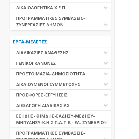
ΕΚΤΕΛΕΣΗ ΥΠΗΡΕΣΙΩΝ
ΕΑΑΔΗΣΥ
ΔΙΚΑΙΟΛΟΓΗΤΙΚΑ Χ.Ε.Π.
ΕΚΤΕΛΕΣΗ ΠΡΟΜΗΘΕΙΩΝ
ΕΑΔΗΣΥ
ΔΙΚΑΙΟΛΟΓΗΤΙΚΑ Χ.Ε.Π.
ΠΡΟΓΡΑΜΜΑΤΙΚΕΣ ΣΥΜΒΑΣΕΙΣ-
ΕΛ.ΣΥΝΕΔΡΙΟ
ΣΥΝΕΡΓΑΣΙΕΣ ΔΗΜΩΝ
ΕΣΗΔΗΣ
ΔΙΑΔΗΜΟΤΙΚΗ ΣΥΝΕΡΓΑΣΙΑ
ΚΗΜΔΗΣ
ΕΡΓΑ-ΜΕΛΕΤΕΣ
ΔΙΕΘΝΕΣ ΚΑΙ ΕΥΡΩΠΑΙΚΟ ΕΠΙΠΕΔΟ
ΜΕΔΗΣΥ-ΜΗΠΥΔΗΣΥ
ΠΡΟΓΡΑΜΜΑΤΙΚΕΣ ΣΥΜΒΑΣΕΙΣ
ΔΙΑΔΙΚΑΣΙΕΣ ΑΝΑΘΕΣΗΣ
ΔΙΑΔΙΚΑΣΙΕΣ ΑΝΑΘΕΣΗΣ
ΓΕΝΙΚΟΙ ΚΑΝΟΝΕΣ
ΣΥΓΚΕΝΤΡΩΤΙΚΕΣ ΔΙΑΔΙΚΑΣΙΕΣ
ΠΕΔΙΟ ΕΦΑΡΜΟΓΗΣ-ΕΝΑΡΞΗ ΙΣΧΥΟΣ
ΠΡΟΕΤΟΙΜΑΣΙΑ-ΔΗΜΟΣΙΟΤΗΤΑ
ΑΝΑΘΕΣΗΣ
ΗΛΕΚΤΡΟΝΙΚΑ ΜΕΣΑ
ΠΙΝΑΚΕΣ ΔΗΜΟΣΝΕΤ
ΓΝΩΜΟΔΟΤΙΚΑ ΟΡΓΑΝΑ-ΕΠΙΤΡΟΠΕΣ
ΔΙΚΑΙΟΥΜΕΝΟΙ ΣΥΜΜΕΤΟΧΗΣ
ΓΕΝΙΚΕΣ ΑΡΧΕΣ ΚΑΙ ΚΑΝΟΝΕΣ
ΠΡΟΕΤΟΙΜΑΣΙΑ
ΔΙΚΑΙΟΥΜΕΝΟΙ ΣΥΜΜΕΤΟΧΗΣ
ΠΡΟΣΦΟΡΕΣ-ΕΓΓΥΗΣΕΙΣ
ΑΞΙΑ ΣΥΜΒΑΣΗΣ
ΕΓΓΡΑΦΑ ΤΗΣ ΣΥΜΒΑΣΗΣ
ΚΡΙΤΗΡΙΑ ΕΠΙΛΟΓΗΣ
ΕΓΓΥΗΣΕΙΣ
ΕΙΔΗ ΣΥΜΒΑΣΕΩΝ
ΔΙΕΞΑΓΩΓΗ ΔΙΑΔΙΚΑΣΙΑΣ
ΔΗΜΟΣΙΕΥΣΕΙΣ
ΛΟΓΟΙ ΑΠΟΚΛΕΙΣΜΟΥ
ΠΡΟΣΦΟΡΕΣ
ΔΙΑΦΟΡΑ
ΑΞΙΟΛΟΓΗΣΗ ΚΑΙ ΑΝΑΘΕΣΗ
ΕΝΑΡΞΗ-ΠΡΟΘΕΣΜΙΕΣ
ΕΣΗΔΗΣ-ΚΗΜΔΗΣ-ΕΑΔΗΣΥ-ΜΕΔΗΣΥ-
ΔΙΚΑΙΟΛΟΓΗΤΙΚΑ ΛΟΓΩΝ
ΜΗΠΥΔΗΣΥ-Κ.Η.Σ.Π.Α.Τ.Ε.- ΕΛ. ΣΥΝΕΔΡΙΟ
ΑΠΟΚΛΕΙΣΜΟΥ & ΚΡΙΤΗΡΙΩΝ
ΑΠΟΤΕΛΕΣΜΑ ΔΙΑΔΙΚΑΣΙΑΣ
ΕΠΙΛΟΓΗΣ
ΠΡΟΣΦΥΓΕΣ-ΕΝΣΤΑΣΕΙΣ
ΕΑΑΔΗΣΥ
ΠΡΟΓΡΑΜΜΑΤΙΚΕΣ ΣΥΜΒΑΣΕΙΣ-
ΕΕΕΣ