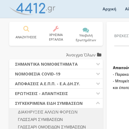
Skip
to
Αρχική
Α
content
ΧΡΗΣΙΜΑ
Υποβολή
ΒΡΙΣΚΕΣ
ΑΝΑΖΗΤΗΣΕΙΣ
ΕΡΓΑΛΕΙΑ
Ερωτημάτων
Άνοιγμα Όλων
ΣΗΜΑΝΤΙΚΑ ΝΟΜΟΘΕΤΗΜΑΤΑ
Απαιτού
ΔΗΜΟΣΙΕΣ ΣΥΜΒΑΣΕΙΣ (Ν. 4412/2016)
ΝΟΜΟΘΕΣΙΑ COVID-19
- Παρακα
ΔΗΜΟΤΙΚΟΣ ΚΩΔΙΚΑΣ (Ν.3463/2006)
- Μπορεί
ΝΟΜΟΘΕΣΙΑ - ΝΟΜΟΛΟΓΙΑ COVID -19
ΑΠΟΦΑΣΕΙΣ Α.Ε.Π.Π. - Ε.Α.ΔΗ.ΣΥ.
ΚΑΛΛΙΚΡΑΤΗΣ (Ν.3852/2010)
και έπει
ΕΡΩΤΗΣΕΙΣ - ΑΠΑΝΤΗΣΕΙΣ
ΠΡΟΔΙΚΑΣΤΙΚΗ ΠΡΟΣΦΥΓΗ
ΕΡΩΤΗΣΕΙΣ - ΑΠΑΝΤΗΣΕΙΣ
ΝΟΜΟΘΕΣΙΑ - ΝΟΜΟΛΟΓΙΑ (ΣΥΝΟΛΟ)
ΓΕΝΙΚΟΙ ΚΑΝΟΝΕΣ
Ν. 4782/2021 - ΤΡΟΠΟΠΟΙΗΣΗ
ΣΥΓΚΕΚΡΙΜΕΝΑ ΕΙΔΗ ΣΥΜΒΑΣΕΩΝ
4412/2016
ΠΡΟΕΤΟΙΜΑΣΙΑ – ΔΗΜΟΣΙΟΤΗΤΑ
ΔΙΑΚΗΡΥΞΕΙΣ ΑΛΛΩΝ ΦΟΡΕΩΝ
ΔΙΕΞΑΓΩΓΗ ΔΙΑΔΙΚΑΣΙΑΣ
ΔΙΚΑΙΟΥΜΕΝΟΙ ΣΥΜΜΕΤΟΧΗΣ
ΓΛΩΣΣΑΡΙ ΣΥΜΒΑΣΕΩΝ
ΔΙΑΔΙΚΑΣΙΕΣ ΑΝΑΘΕΣΗΣ
ΠΡΟΣΦΟΡΕΣ – ΔΙΚΑΙΟΛΟΓΗΤΙΚΑ
ΣΥΜΜΕΤΟΧΗΣ
ΓΛΩΣΣΑΡΙ ΟΜΟΕΙΔΩΝ ΣΥΜΒΑΣΕΩΝ
ΓΕΝΙΚΟΙ ΚΑΝΟΝΕΣ