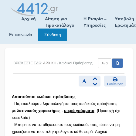
Skip
to
content
Αρχική
Αίτηση για
Η Εταιρία –
Υποβολή
Τιμοκατάλογο
Υπηρεσίες
Ερωτημά
Επικοινωνία
Σύνδεση
ΒΡΙΣΚΕΣΤΕ ΕΔΩ:
ΑΡΧΙΚΗ
/ Κωδικοί Πρόσβασης
Εκτύπωση
Απαιτούνται κωδικοί πρόσβασης
- Παρακαλούμε πληκτρολογήστε τους κωδικούς πρόσβασης
με
λατινικούς χαρακτήρες -
μικρά γράμματα
(Προσοχή όχι
κεφαλαία).
- Μπορείτε να αποθηκεύσετε τους κωδικούς σας, ώστε να μη
χρειάζεται να τους πληκτρολογείτε κάθε φορά: Αρχικά