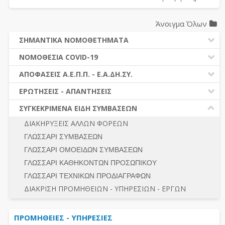
Άνοιγμα Όλων
ΣΗΜΑΝΤΙΚΑ ΝΟΜΟΘΕΤΗΜΑΤΑ
ΔΗΜΟΣΙΕΣ ΣΥΜΒΑΣΕΙΣ (Ν. 4412/2016)
ΝΟΜΟΘΕΣΙΑ COVID-19
ΔΗΜΟΤΙΚΟΣ ΚΩΔΙΚΑΣ (Ν.3463/2006)
ΝΟΜΟΘΕΣΙΑ - ΝΟΜΟΛΟΓΙΑ COVID -19
ΑΠΟΦΑΣΕΙΣ Α.Ε.Π.Π. - Ε.Α.ΔΗ.ΣΥ.
ΚΑΛΛΙΚΡΑΤΗΣ (Ν.3852/2010)
ΕΡΩΤΗΣΕΙΣ - ΑΠΑΝΤΗΣΕΙΣ
ΠΡΟΔΙΚΑΣΤΙΚΗ ΠΡΟΣΦΥΓΗ
ΕΡΩΤΗΣΕΙΣ - ΑΠΑΝΤΗΣΕΙΣ
ΝΟΜΟΘΕΣΙΑ - ΝΟΜΟΛΟΓΙΑ (ΣΥΝΟΛΟ)
ΓΕΝΙΚΟΙ ΚΑΝΟΝΕΣ
Ν. 4782/2021 - ΤΡΟΠΟΠΟΙΗΣΗ 4412/2016
ΣΥΓΚΕΚΡΙΜΕΝΑ ΕΙΔΗ ΣΥΜΒΑΣΕΩΝ
ΠΡΟΕΤΟΙΜΑΣΙΑ – ΔΗΜΟΣΙΟΤΗΤΑ
ΔΙΕΞΑΓΩΓΗ ΔΙΑΔΙΚΑΣΙΑΣ
ΔΙΑΚΗΡΥΞΕΙΣ ΑΛΛΩΝ ΦΟΡΕΩΝ
ΔΙΚΑΙΟΥΜΕΝΟΙ ΣΥΜΜΕΤΟΧΗΣ
ΔΙΑΔΙΚΑΣΙΕΣ ΑΝΑΘΕΣΗΣ
ΓΛΩΣΣΑΡΙ ΣΥΜΒΑΣΕΩΝ
ΠΡΟΣΦΟΡΕΣ – ΔΙΚΑΙΟΛΟΓΗΤΙΚΑ ΣΥΜΜΕΤΟΧΗΣ
ΓΕΝΙΚΟΙ ΚΑΝΟΝΕΣ
ΓΛΩΣΣΑΡΙ ΟΜΟΕΙΔΩΝ ΣΥΜΒΑΣΕΩΝ
ΔΙΕΞΑΓΩΓΗ ΔΙΑΔΙΚΑΣΙΑΣ
ΠΡΟΕΤΟΙΜΑΣΙΑ - ΔΗΜΟΣΙΟΤΗΤΑ
ΓΛΩΣΣΑΡΙ ΚΑΘΗΚΟΝΤΩΝ ΠΡΟΣΩΠΙΚΟΥ
ΕΣΗΔΗΣ – ΚΗΜΔΗΣ
ΛΟΓΟΙ ΑΠΟΚΛΕΙΣΜΟΥ-ΔΙΚΑΙΟΥΜΕΝΟΙ ΣΥΜΜΕΤΟΧΗΣ
ΓΛΩΣΣΑΡΙ ΤΕΧΝΙΚΩΝ ΠΡΟΔΙΑΓΡΑΦΩΝ
ΠΕΡΙΛΗΨΕΙΣ ΑΠΟΦΑΣΕΩΝ Α.Ε.Π.Π. - Ε.Α.ΔΗ.ΣΥ.
ΠΡΟΣΦΟΡΕΣ - ΔΙΚΑΙΟΛΟΓΗΤΙΚΑ ΣΥΜΜΕΤΟΧΗΣ
ΣΥΝΟΛΟ
ΔΙΑΚΡΙΣΗ ΠΡΟΜΗΘΕΙΩΝ - ΥΠΗΡΕΣΙΩΝ - ΕΡΓΩΝ
ΕΝΣΤΑΣΕΙΣ - ΠΡΟΣΦΥΓΕΣ
ΕΚΤΕΛΕΣΗ - ΠΛΗΡΩΜΗ - ΚΡΑΤΗΣΕΙΣ
ΠΡΟΜΗΘΕΙΕΣ - ΥΠΗΡΕΣΙΕΣ
ΕΚΤΕΛΕΣΗ ΕΡΓΩΝ - ΜΕΛΕΤΩΝ