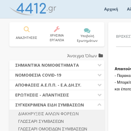
Skip
to
Αρχική
Α
content
ΧΡΗΣΙΜΑ
Υποβολή
ΒΡΙΣΚΕΣ
ΑΝΑΖΗΤΗΣΕΙΣ
ΕΡΓΑΛΕΙΑ
Ερωτημάτων
Άνοιγμα Όλων
ΣΗΜΑΝΤΙΚΑ ΝΟΜΟΘΕΤΗΜΑΤΑ
Απαιτού
ΔΗΜΟΣΙΕΣ ΣΥΜΒΑΣΕΙΣ (Ν. 4412/2016)
ΝΟΜΟΘΕΣΙΑ COVID-19
- Παρακα
ΔΗΜΟΤΙΚΟΣ ΚΩΔΙΚΑΣ (Ν.3463/2006)
- Μπορεί
ΝΟΜΟΘΕΣΙΑ - ΝΟΜΟΛΟΓΙΑ COVID -19
ΑΠΟΦΑΣΕΙΣ Α.Ε.Π.Π. - Ε.Α.ΔΗ.ΣΥ.
ΚΑΛΛΙΚΡΑΤΗΣ (Ν.3852/2010)
και έπει
ΕΡΩΤΗΣΕΙΣ - ΑΠΑΝΤΗΣΕΙΣ
ΠΡΟΔΙΚΑΣΤΙΚΗ ΠΡΟΣΦΥΓΗ
ΕΡΩΤΗΣΕΙΣ - ΑΠΑΝΤΗΣΕΙΣ
ΝΟΜΟΘΕΣΙΑ - ΝΟΜΟΛΟΓΙΑ (ΣΥΝΟΛΟ)
ΓΕΝΙΚΟΙ ΚΑΝΟΝΕΣ
Ν. 4782/2021 - ΤΡΟΠΟΠΟΙΗΣΗ
ΣΥΓΚΕΚΡΙΜΕΝΑ ΕΙΔΗ ΣΥΜΒΑΣΕΩΝ
4412/2016
ΠΡΟΕΤΟΙΜΑΣΙΑ – ΔΗΜΟΣΙΟΤΗΤΑ
ΔΙΑΚΗΡΥΞΕΙΣ ΑΛΛΩΝ ΦΟΡΕΩΝ
ΔΙΕΞΑΓΩΓΗ ΔΙΑΔΙΚΑΣΙΑΣ
ΔΙΚΑΙΟΥΜΕΝΟΙ ΣΥΜΜΕΤΟΧΗΣ
ΓΛΩΣΣΑΡΙ ΣΥΜΒΑΣΕΩΝ
ΔΙΑΔΙΚΑΣΙΕΣ ΑΝΑΘΕΣΗΣ
ΠΡΟΣΦΟΡΕΣ – ΔΙΚΑΙΟΛΟΓΗΤΙΚΑ
ΣΥΜΜΕΤΟΧΗΣ
ΓΛΩΣΣΑΡΙ ΟΜΟΕΙΔΩΝ ΣΥΜΒΑΣΕΩΝ
ΓΕΝΙΚΟΙ ΚΑΝΟΝΕΣ