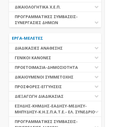
ΕΚΤΕΛΕΣΗ ΥΠΗΡΕΣΙΩΝ
ΕΑΑΔΗΣΥ
ΔΙΚΑΙΟΛΟΓΗΤΙΚΑ Χ.Ε.Π.
ΕΚΤΕΛΕΣΗ ΠΡΟΜΗΘΕΙΩΝ
ΕΑΔΗΣΥ
ΔΙΚΑΙΟΛΟΓΗΤΙΚΑ Χ.Ε.Π.
ΠΡΟΓΡΑΜΜΑΤΙΚΕΣ ΣΥΜΒΑΣΕΙΣ-
ΕΛ.ΣΥΝΕΔΡΙΟ
ΣΥΝΕΡΓΑΣΙΕΣ ΔΗΜΩΝ
ΕΣΗΔΗΣ
ΔΙΑΔΗΜΟΤΙΚΗ ΣΥΝΕΡΓΑΣΙΑ
ΚΗΜΔΗΣ
ΕΡΓΑ-ΜΕΛΕΤΕΣ
ΔΙΕΘΝΕΣ ΚΑΙ ΕΥΡΩΠΑΙΚΟ ΕΠΙΠΕΔΟ
ΜΕΔΗΣΥ-ΜΗΠΥΔΗΣΥ
ΠΡΟΓΡΑΜΜΑΤΙΚΕΣ ΣΥΜΒΑΣΕΙΣ
ΔΙΑΔΙΚΑΣΙΕΣ ΑΝΑΘΕΣΗΣ
ΔΙΑΔΙΚΑΣΙΕΣ ΑΝΑΘΕΣΗΣ
ΓΕΝΙΚΟΙ ΚΑΝΟΝΕΣ
ΣΥΓΚΕΝΤΡΩΤΙΚΕΣ ΔΙΑΔΙΚΑΣΙΕΣ
ΠΕΔΙΟ ΕΦΑΡΜΟΓΗΣ-ΕΝΑΡΞΗ ΙΣΧΥΟΣ
ΠΡΟΕΤΟΙΜΑΣΙΑ-ΔΗΜΟΣΙΟΤΗΤΑ
ΑΝΑΘΕΣΗΣ
ΗΛΕΚΤΡΟΝΙΚΑ ΜΕΣΑ
ΠΙΝΑΚΕΣ ΔΗΜΟΣΝΕΤ
ΓΝΩΜΟΔΟΤΙΚΑ ΟΡΓΑΝΑ-ΕΠΙΤΡΟΠΕΣ
ΔΙΚΑΙΟΥΜΕΝΟΙ ΣΥΜΜΕΤΟΧΗΣ
ΓΕΝΙΚΕΣ ΑΡΧΕΣ ΚΑΙ ΚΑΝΟΝΕΣ
ΠΡΟΕΤΟΙΜΑΣΙΑ
ΔΙΚΑΙΟΥΜΕΝΟΙ ΣΥΜΜΕΤΟΧΗΣ
ΠΡΟΣΦΟΡΕΣ-ΕΓΓΥΗΣΕΙΣ
ΑΞΙΑ ΣΥΜΒΑΣΗΣ
ΕΓΓΡΑΦΑ ΤΗΣ ΣΥΜΒΑΣΗΣ
ΚΡΙΤΗΡΙΑ ΕΠΙΛΟΓΗΣ
ΕΓΓΥΗΣΕΙΣ
ΕΙΔΗ ΣΥΜΒΑΣΕΩΝ
ΔΙΕΞΑΓΩΓΗ ΔΙΑΔΙΚΑΣΙΑΣ
ΔΗΜΟΣΙΕΥΣΕΙΣ
ΛΟΓΟΙ ΑΠΟΚΛΕΙΣΜΟΥ
ΠΡΟΣΦΟΡΕΣ
ΔΙΑΦΟΡΑ
ΑΞΙΟΛΟΓΗΣΗ ΚΑΙ ΑΝΑΘΕΣΗ
ΕΝΑΡΞΗ-ΠΡΟΘΕΣΜΙΕΣ
ΕΣΗΔΗΣ-ΚΗΜΔΗΣ-ΕΑΔΗΣΥ-ΜΕΔΗΣΥ-
ΔΙΚΑΙΟΛΟΓΗΤΙΚΑ ΛΟΓΩΝ
ΜΗΠΥΔΗΣΥ-Κ.Η.Σ.Π.Α.Τ.Ε.- ΕΛ. ΣΥΝΕΔΡΙΟ
ΑΠΟΚΛΕΙΣΜΟΥ & ΚΡΙΤΗΡΙΩΝ
ΑΠΟΤΕΛΕΣΜΑ ΔΙΑΔΙΚΑΣΙΑΣ
ΕΠΙΛΟΓΗΣ
ΠΡΟΣΦΥΓΕΣ-ΕΝΣΤΑΣΕΙΣ
ΕΑΑΔΗΣΥ
ΠΡΟΓΡΑΜΜΑΤΙΚΕΣ ΣΥΜΒΑΣΕΙΣ-
ΕΕΕΣ