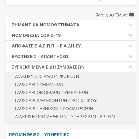
Άνοιγμα Όλων
ΣΗΜΑΝΤΙΚΑ ΝΟΜΟΘΕΤΗΜΑΤΑ
ΔΗΜΟΣΙΕΣ ΣΥΜΒΑΣΕΙΣ (Ν. 4412/2016)
ΝΟΜΟΘΕΣΙΑ COVID-19
ΔΗΜΟΤΙΚΟΣ ΚΩΔΙΚΑΣ (Ν.3463/2006)
ΝΟΜΟΘΕΣΙΑ - ΝΟΜΟΛΟΓΙΑ COVID -19
ΑΠΟΦΑΣΕΙΣ Α.Ε.Π.Π. - Ε.Α.ΔΗ.ΣΥ.
ΚΑΛΛΙΚΡΑΤΗΣ (Ν.3852/2010)
ΕΡΩΤΗΣΕΙΣ - ΑΠΑΝΤΗΣΕΙΣ
ΠΡΟΔΙΚΑΣΤΙΚΗ ΠΡΟΣΦΥΓΗ
ΕΡΩΤΗΣΕΙΣ - ΑΠΑΝΤΗΣΕΙΣ
ΝΟΜΟΘΕΣΙΑ - ΝΟΜΟΛΟΓΙΑ (ΣΥΝΟΛΟ)
ΓΕΝΙΚΟΙ ΚΑΝΟΝΕΣ
Ν. 4782/2021 - ΤΡΟΠΟΠΟΙΗΣΗ 4412/2016
ΣΥΓΚΕΚΡΙΜΕΝΑ ΕΙΔΗ ΣΥΜΒΑΣΕΩΝ
ΠΡΟΕΤΟΙΜΑΣΙΑ – ΔΗΜΟΣΙΟΤΗΤΑ
ΔΙΕΞΑΓΩΓΗ ΔΙΑΔΙΚΑΣΙΑΣ
ΔΙΑΚΗΡΥΞΕΙΣ ΑΛΛΩΝ ΦΟΡΕΩΝ
ΔΙΚΑΙΟΥΜΕΝΟΙ ΣΥΜΜΕΤΟΧΗΣ
ΔΙΑΔΙΚΑΣΙΕΣ ΑΝΑΘΕΣΗΣ
ΓΛΩΣΣΑΡΙ ΣΥΜΒΑΣΕΩΝ
ΠΡΟΣΦΟΡΕΣ – ΔΙΚΑΙΟΛΟΓΗΤΙΚΑ ΣΥΜΜΕΤΟΧΗΣ
ΓΕΝΙΚΟΙ ΚΑΝΟΝΕΣ
ΓΛΩΣΣΑΡΙ ΟΜΟΕΙΔΩΝ ΣΥΜΒΑΣΕΩΝ
ΔΙΕΞΑΓΩΓΗ ΔΙΑΔΙΚΑΣΙΑΣ
ΠΡΟΕΤΟΙΜΑΣΙΑ - ΔΗΜΟΣΙΟΤΗΤΑ
ΓΛΩΣΣΑΡΙ ΚΑΘΗΚΟΝΤΩΝ ΠΡΟΣΩΠΙΚΟΥ
ΕΣΗΔΗΣ – ΚΗΜΔΗΣ
ΛΟΓΟΙ ΑΠΟΚΛΕΙΣΜΟΥ-ΔΙΚΑΙΟΥΜΕΝΟΙ ΣΥΜΜΕΤΟΧΗΣ
ΓΛΩΣΣΑΡΙ ΤΕΧΝΙΚΩΝ ΠΡΟΔΙΑΓΡΑΦΩΝ
ΠΕΡΙΛΗΨΕΙΣ ΑΠΟΦΑΣΕΩΝ Α.Ε.Π.Π. - Ε.Α.ΔΗ.ΣΥ.
ΠΡΟΣΦΟΡΕΣ - ΔΙΚΑΙΟΛΟΓΗΤΙΚΑ ΣΥΜΜΕΤΟΧΗΣ
ΣΥΝΟΛΟ
ΔΙΑΚΡΙΣΗ ΠΡΟΜΗΘΕΙΩΝ - ΥΠΗΡΕΣΙΩΝ - ΕΡΓΩΝ
ΕΝΣΤΑΣΕΙΣ - ΠΡΟΣΦΥΓΕΣ
ΕΚΤΕΛΕΣΗ - ΠΛΗΡΩΜΗ - ΚΡΑΤΗΣΕΙΣ
ΠΡΟΜΗΘΕΙΕΣ - ΥΠΗΡΕΣΙΕΣ
ΕΚΤΕΛΕΣΗ ΕΡΓΩΝ - ΜΕΛΕΤΩΝ