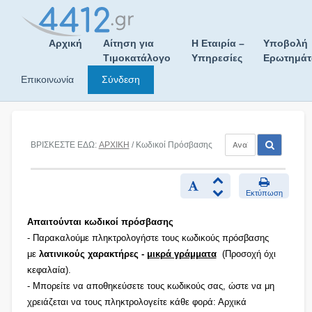
Skip
to
content
Αρχική
Αίτηση για
Η Εταιρία –
Υποβολή
Τιμοκατάλογο
Υπηρεσίες
Ερωτημά
Επικοινωνία
Σύνδεση
ΒΡΙΣΚΕΣΤΕ ΕΔΩ:
ΑΡΧΙΚΗ
/ Κωδικοί Πρόσβασης
Εκτύπωση
Απαιτούνται κωδικοί πρόσβασης
- Παρακαλούμε πληκτρολογήστε τους κωδικούς πρόσβασης
με
λατινικούς χαρακτήρες -
μικρά γράμματα
(Προσοχή όχι
κεφαλαία).
- Μπορείτε να αποθηκεύσετε τους κωδικούς σας, ώστε να μη
χρειάζεται να τους πληκτρολογείτε κάθε φορά: Αρχικά