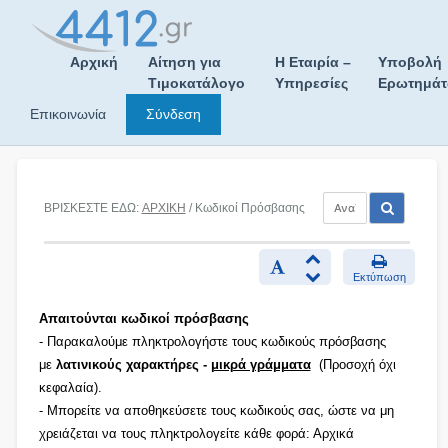
Skip
to
content
Αρχική
Αίτηση για
Η Εταιρία –
Υποβολή
Τιμοκατάλογο
Υπηρεσίες
Ερωτημά
Επικοινωνία
Σύνδεση
ΒΡΙΣΚΕΣΤΕ ΕΔΩ:
ΑΡΧΙΚΗ
/ Κωδικοί Πρόσβασης
Εκτύπωση
Απαιτούνται κωδικοί πρόσβασης
- Παρακαλούμε πληκτρολογήστε τους κωδικούς πρόσβασης
με
λατινικούς χαρακτήρες -
μικρά γράμματα
(Προσοχή όχι
κεφαλαία).
- Μπορείτε να αποθηκεύσετε τους κωδικούς σας, ώστε να μη
χρειάζεται να τους πληκτρολογείτε κάθε φορά: Αρχικά