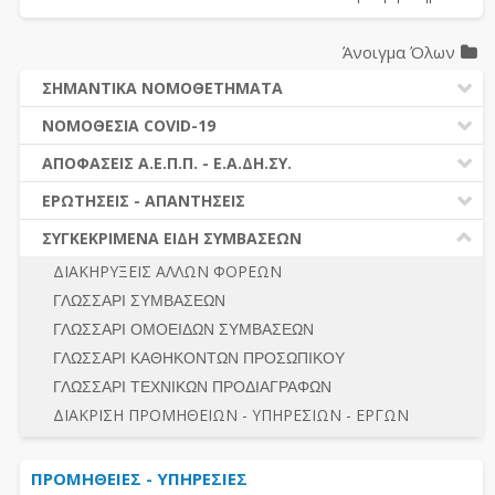
Άνοιγμα Όλων
ΣΗΜΑΝΤΙΚΑ ΝΟΜΟΘΕΤΗΜΑΤΑ
ΔΗΜΟΣΙΕΣ ΣΥΜΒΑΣΕΙΣ (Ν. 4412/2016)
ΝΟΜΟΘΕΣΙΑ COVID-19
ΔΗΜΟΤΙΚΟΣ ΚΩΔΙΚΑΣ (Ν.3463/2006)
ΝΟΜΟΘΕΣΙΑ - ΝΟΜΟΛΟΓΙΑ COVID -19
ΑΠΟΦΑΣΕΙΣ Α.Ε.Π.Π. - Ε.Α.ΔΗ.ΣΥ.
ΚΑΛΛΙΚΡΑΤΗΣ (Ν.3852/2010)
ΕΡΩΤΗΣΕΙΣ - ΑΠΑΝΤΗΣΕΙΣ
ΠΡΟΔΙΚΑΣΤΙΚΗ ΠΡΟΣΦΥΓΗ
ΕΡΩΤΗΣΕΙΣ - ΑΠΑΝΤΗΣΕΙΣ
ΝΟΜΟΘΕΣΙΑ - ΝΟΜΟΛΟΓΙΑ (ΣΥΝΟΛΟ)
ΓΕΝΙΚΟΙ ΚΑΝΟΝΕΣ
Ν. 4782/2021 - ΤΡΟΠΟΠΟΙΗΣΗ 4412/2016
ΣΥΓΚΕΚΡΙΜΕΝΑ ΕΙΔΗ ΣΥΜΒΑΣΕΩΝ
ΠΡΟΕΤΟΙΜΑΣΙΑ – ΔΗΜΟΣΙΟΤΗΤΑ
ΔΙΕΞΑΓΩΓΗ ΔΙΑΔΙΚΑΣΙΑΣ
ΔΙΑΚΗΡΥΞΕΙΣ ΑΛΛΩΝ ΦΟΡΕΩΝ
ΔΙΚΑΙΟΥΜΕΝΟΙ ΣΥΜΜΕΤΟΧΗΣ
ΔΙΑΔΙΚΑΣΙΕΣ ΑΝΑΘΕΣΗΣ
ΓΛΩΣΣΑΡΙ ΣΥΜΒΑΣΕΩΝ
ΠΡΟΣΦΟΡΕΣ – ΔΙΚΑΙΟΛΟΓΗΤΙΚΑ ΣΥΜΜΕΤΟΧΗΣ
ΓΕΝΙΚΟΙ ΚΑΝΟΝΕΣ
ΓΛΩΣΣΑΡΙ ΟΜΟΕΙΔΩΝ ΣΥΜΒΑΣΕΩΝ
ΔΙΕΞΑΓΩΓΗ ΔΙΑΔΙΚΑΣΙΑΣ
ΠΡΟΕΤΟΙΜΑΣΙΑ - ΔΗΜΟΣΙΟΤΗΤΑ
ΓΛΩΣΣΑΡΙ ΚΑΘΗΚΟΝΤΩΝ ΠΡΟΣΩΠΙΚΟΥ
ΕΣΗΔΗΣ – ΚΗΜΔΗΣ
ΛΟΓΟΙ ΑΠΟΚΛΕΙΣΜΟΥ-ΔΙΚΑΙΟΥΜΕΝΟΙ ΣΥΜΜΕΤΟΧΗΣ
ΓΛΩΣΣΑΡΙ ΤΕΧΝΙΚΩΝ ΠΡΟΔΙΑΓΡΑΦΩΝ
ΠΕΡΙΛΗΨΕΙΣ ΑΠΟΦΑΣΕΩΝ Α.Ε.Π.Π. - Ε.Α.ΔΗ.ΣΥ.
ΠΡΟΣΦΟΡΕΣ - ΔΙΚΑΙΟΛΟΓΗΤΙΚΑ ΣΥΜΜΕΤΟΧΗΣ
ΣΥΝΟΛΟ
ΔΙΑΚΡΙΣΗ ΠΡΟΜΗΘΕΙΩΝ - ΥΠΗΡΕΣΙΩΝ - ΕΡΓΩΝ
ΕΝΣΤΑΣΕΙΣ - ΠΡΟΣΦΥΓΕΣ
ΕΚΤΕΛΕΣΗ - ΠΛΗΡΩΜΗ - ΚΡΑΤΗΣΕΙΣ
ΠΡΟΜΗΘΕΙΕΣ - ΥΠΗΡΕΣΙΕΣ
ΕΚΤΕΛΕΣΗ ΕΡΓΩΝ - ΜΕΛΕΤΩΝ