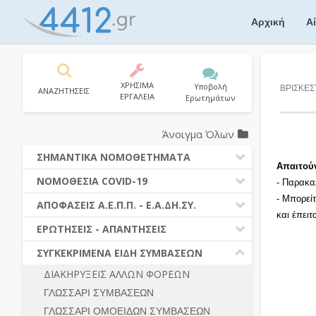
Skip
to
Αρχική
Α
content
ΧΡΗΣΙΜΑ
Υποβολή
ΒΡΙΣΚΕΣ
ΑΝΑΖΗΤΗΣΕΙΣ
ΕΡΓΑΛΕΙΑ
Ερωτημάτων
Άνοιγμα Όλων
ΣΗΜΑΝΤΙΚΑ ΝΟΜΟΘΕΤΗΜΑΤΑ
Απαιτού
ΔΗΜΟΣΙΕΣ ΣΥΜΒΑΣΕΙΣ (Ν. 4412/2016)
ΝΟΜΟΘΕΣΙΑ COVID-19
- Παρακα
ΔΗΜΟΤΙΚΟΣ ΚΩΔΙΚΑΣ (Ν.3463/2006)
- Μπορεί
ΝΟΜΟΘΕΣΙΑ - ΝΟΜΟΛΟΓΙΑ COVID -19
ΑΠΟΦΑΣΕΙΣ Α.Ε.Π.Π. - Ε.Α.ΔΗ.ΣΥ.
ΚΑΛΛΙΚΡΑΤΗΣ (Ν.3852/2010)
και έπει
ΕΡΩΤΗΣΕΙΣ - ΑΠΑΝΤΗΣΕΙΣ
ΠΡΟΔΙΚΑΣΤΙΚΗ ΠΡΟΣΦΥΓΗ
ΕΡΩΤΗΣΕΙΣ - ΑΠΑΝΤΗΣΕΙΣ
ΝΟΜΟΘΕΣΙΑ - ΝΟΜΟΛΟΓΙΑ (ΣΥΝΟΛΟ)
ΓΕΝΙΚΟΙ ΚΑΝΟΝΕΣ
Ν. 4782/2021 - ΤΡΟΠΟΠΟΙΗΣΗ
ΣΥΓΚΕΚΡΙΜΕΝΑ ΕΙΔΗ ΣΥΜΒΑΣΕΩΝ
4412/2016
ΠΡΟΕΤΟΙΜΑΣΙΑ – ΔΗΜΟΣΙΟΤΗΤΑ
ΔΙΑΚΗΡΥΞΕΙΣ ΑΛΛΩΝ ΦΟΡΕΩΝ
ΔΙΕΞΑΓΩΓΗ ΔΙΑΔΙΚΑΣΙΑΣ
ΔΙΚΑΙΟΥΜΕΝΟΙ ΣΥΜΜΕΤΟΧΗΣ
ΓΛΩΣΣΑΡΙ ΣΥΜΒΑΣΕΩΝ
ΔΙΑΔΙΚΑΣΙΕΣ ΑΝΑΘΕΣΗΣ
ΠΡΟΣΦΟΡΕΣ – ΔΙΚΑΙΟΛΟΓΗΤΙΚΑ
ΣΥΜΜΕΤΟΧΗΣ
ΓΛΩΣΣΑΡΙ ΟΜΟΕΙΔΩΝ ΣΥΜΒΑΣΕΩΝ
ΓΕΝΙΚΟΙ ΚΑΝΟΝΕΣ