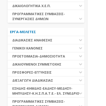
ΕΚΤΕΛΕΣΗ ΥΠΗΡΕΣΙΩΝ
ΕΑΑΔΗΣΥ
ΔΙΚΑΙΟΛΟΓΗΤΙΚΑ Χ.Ε.Π.
ΕΚΤΕΛΕΣΗ ΠΡΟΜΗΘΕΙΩΝ
ΕΑΔΗΣΥ
ΔΙΚΑΙΟΛΟΓΗΤΙΚΑ Χ.Ε.Π.
ΠΡΟΓΡΑΜΜΑΤΙΚΕΣ ΣΥΜΒΑΣΕΙΣ-
ΕΛ.ΣΥΝΕΔΡΙΟ
ΣΥΝΕΡΓΑΣΙΕΣ ΔΗΜΩΝ
ΕΣΗΔΗΣ
ΔΙΑΔΗΜΟΤΙΚΗ ΣΥΝΕΡΓΑΣΙΑ
ΚΗΜΔΗΣ
ΕΡΓΑ-ΜΕΛΕΤΕΣ
ΔΙΕΘΝΕΣ ΚΑΙ ΕΥΡΩΠΑΙΚΟ ΕΠΙΠΕΔΟ
ΜΕΔΗΣΥ-ΜΗΠΥΔΗΣΥ
ΠΡΟΓΡΑΜΜΑΤΙΚΕΣ ΣΥΜΒΑΣΕΙΣ
ΔΙΑΔΙΚΑΣΙΕΣ ΑΝΑΘΕΣΗΣ
ΔΙΑΔΙΚΑΣΙΕΣ ΑΝΑΘΕΣΗΣ
ΓΕΝΙΚΟΙ ΚΑΝΟΝΕΣ
ΣΥΓΚΕΝΤΡΩΤΙΚΕΣ ΔΙΑΔΙΚΑΣΙΕΣ
ΠΕΔΙΟ ΕΦΑΡΜΟΓΗΣ-ΕΝΑΡΞΗ ΙΣΧΥΟΣ
ΠΡΟΕΤΟΙΜΑΣΙΑ-ΔΗΜΟΣΙΟΤΗΤΑ
ΑΝΑΘΕΣΗΣ
ΗΛΕΚΤΡΟΝΙΚΑ ΜΕΣΑ
ΠΙΝΑΚΕΣ ΔΗΜΟΣΝΕΤ
ΓΝΩΜΟΔΟΤΙΚΑ ΟΡΓΑΝΑ-ΕΠΙΤΡΟΠΕΣ
ΔΙΚΑΙΟΥΜΕΝΟΙ ΣΥΜΜΕΤΟΧΗΣ
ΓΕΝΙΚΕΣ ΑΡΧΕΣ ΚΑΙ ΚΑΝΟΝΕΣ
ΠΡΟΕΤΟΙΜΑΣΙΑ
ΔΙΚΑΙΟΥΜΕΝΟΙ ΣΥΜΜΕΤΟΧΗΣ
ΠΡΟΣΦΟΡΕΣ-ΕΓΓΥΗΣΕΙΣ
ΑΞΙΑ ΣΥΜΒΑΣΗΣ
ΕΓΓΡΑΦΑ ΤΗΣ ΣΥΜΒΑΣΗΣ
ΚΡΙΤΗΡΙΑ ΕΠΙΛΟΓΗΣ
ΕΓΓΥΗΣΕΙΣ
ΕΙΔΗ ΣΥΜΒΑΣΕΩΝ
ΔΙΕΞΑΓΩΓΗ ΔΙΑΔΙΚΑΣΙΑΣ
ΔΗΜΟΣΙΕΥΣΕΙΣ
ΛΟΓΟΙ ΑΠΟΚΛΕΙΣΜΟΥ
ΠΡΟΣΦΟΡΕΣ
ΔΙΑΦΟΡΑ
ΑΞΙΟΛΟΓΗΣΗ ΚΑΙ ΑΝΑΘΕΣΗ
ΕΝΑΡΞΗ-ΠΡΟΘΕΣΜΙΕΣ
ΕΣΗΔΗΣ-ΚΗΜΔΗΣ-ΕΑΔΗΣΥ-ΜΕΔΗΣΥ-
ΔΙΚΑΙΟΛΟΓΗΤΙΚΑ ΛΟΓΩΝ
ΜΗΠΥΔΗΣΥ-Κ.Η.Σ.Π.Α.Τ.Ε.- ΕΛ. ΣΥΝΕΔΡΙΟ
ΑΠΟΚΛΕΙΣΜΟΥ & ΚΡΙΤΗΡΙΩΝ
ΑΠΟΤΕΛΕΣΜΑ ΔΙΑΔΙΚΑΣΙΑΣ
ΕΠΙΛΟΓΗΣ
ΠΡΟΣΦΥΓΕΣ-ΕΝΣΤΑΣΕΙΣ
ΕΑΑΔΗΣΥ
ΠΡΟΓΡΑΜΜΑΤΙΚΕΣ ΣΥΜΒΑΣΕΙΣ-
ΕΕΕΣ