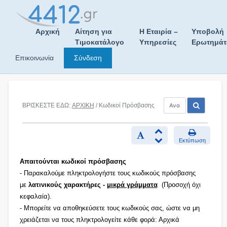
Skip
to
content
Αρχική
Αίτηση για
Η Εταιρία –
Υποβολή
Τιμοκατάλογο
Υπηρεσίες
Ερωτημά
Επικοινωνία
Σύνδεση
ΒΡΙΣΚΕΣΤΕ ΕΔΩ:
ΑΡΧΙΚΗ
/ Κωδικοί Πρόσβασης
Εκτύπωση
Απαιτούνται κωδικοί πρόσβασης
- Παρακαλούμε πληκτρολογήστε τους κωδικούς πρόσβασης
με
λατινικούς χαρακτήρες -
μικρά γράμματα
(Προσοχή όχι
κεφαλαία).
- Μπορείτε να αποθηκεύσετε τους κωδικούς σας, ώστε να μη
χρειάζεται να τους πληκτρολογείτε κάθε φορά: Αρχικά