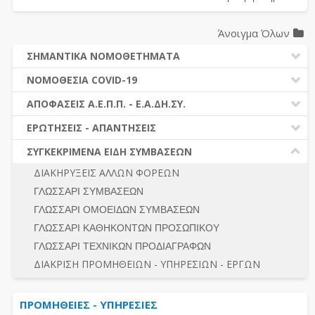
Άνοιγμα Όλων
ΣΗΜΑΝΤΙΚΑ ΝΟΜΟΘΕΤΗΜΑΤΑ
ΔΗΜΟΣΙΕΣ ΣΥΜΒΑΣΕΙΣ (Ν. 4412/2016)
ΝΟΜΟΘΕΣΙΑ COVID-19
ΔΗΜΟΤΙΚΟΣ ΚΩΔΙΚΑΣ (Ν.3463/2006)
ΝΟΜΟΘΕΣΙΑ - ΝΟΜΟΛΟΓΙΑ COVID -19
ΑΠΟΦΑΣΕΙΣ Α.Ε.Π.Π. - Ε.Α.ΔΗ.ΣΥ.
ΚΑΛΛΙΚΡΑΤΗΣ (Ν.3852/2010)
ΕΡΩΤΗΣΕΙΣ - ΑΠΑΝΤΗΣΕΙΣ
ΠΡΟΔΙΚΑΣΤΙΚΗ ΠΡΟΣΦΥΓΗ
ΕΡΩΤΗΣΕΙΣ - ΑΠΑΝΤΗΣΕΙΣ
ΝΟΜΟΘΕΣΙΑ - ΝΟΜΟΛΟΓΙΑ (ΣΥΝΟΛΟ)
ΓΕΝΙΚΟΙ ΚΑΝΟΝΕΣ
Ν. 4782/2021 - ΤΡΟΠΟΠΟΙΗΣΗ 4412/2016
ΣΥΓΚΕΚΡΙΜΕΝΑ ΕΙΔΗ ΣΥΜΒΑΣΕΩΝ
ΠΡΟΕΤΟΙΜΑΣΙΑ – ΔΗΜΟΣΙΟΤΗΤΑ
ΔΙΕΞΑΓΩΓΗ ΔΙΑΔΙΚΑΣΙΑΣ
ΔΙΑΚΗΡΥΞΕΙΣ ΑΛΛΩΝ ΦΟΡΕΩΝ
ΔΙΚΑΙΟΥΜΕΝΟΙ ΣΥΜΜΕΤΟΧΗΣ
ΔΙΑΔΙΚΑΣΙΕΣ ΑΝΑΘΕΣΗΣ
ΓΛΩΣΣΑΡΙ ΣΥΜΒΑΣΕΩΝ
ΠΡΟΣΦΟΡΕΣ – ΔΙΚΑΙΟΛΟΓΗΤΙΚΑ ΣΥΜΜΕΤΟΧΗΣ
ΓΕΝΙΚΟΙ ΚΑΝΟΝΕΣ
ΓΛΩΣΣΑΡΙ ΟΜΟΕΙΔΩΝ ΣΥΜΒΑΣΕΩΝ
ΔΙΕΞΑΓΩΓΗ ΔΙΑΔΙΚΑΣΙΑΣ
ΠΡΟΕΤΟΙΜΑΣΙΑ - ΔΗΜΟΣΙΟΤΗΤΑ
ΓΛΩΣΣΑΡΙ ΚΑΘΗΚΟΝΤΩΝ ΠΡΟΣΩΠΙΚΟΥ
ΕΣΗΔΗΣ – ΚΗΜΔΗΣ
ΛΟΓΟΙ ΑΠΟΚΛΕΙΣΜΟΥ-ΔΙΚΑΙΟΥΜΕΝΟΙ ΣΥΜΜΕΤΟΧΗΣ
ΓΛΩΣΣΑΡΙ ΤΕΧΝΙΚΩΝ ΠΡΟΔΙΑΓΡΑΦΩΝ
ΠΕΡΙΛΗΨΕΙΣ ΑΠΟΦΑΣΕΩΝ Α.Ε.Π.Π. - Ε.Α.ΔΗ.ΣΥ.
ΠΡΟΣΦΟΡΕΣ - ΔΙΚΑΙΟΛΟΓΗΤΙΚΑ ΣΥΜΜΕΤΟΧΗΣ
ΣΥΝΟΛΟ
ΔΙΑΚΡΙΣΗ ΠΡΟΜΗΘΕΙΩΝ - ΥΠΗΡΕΣΙΩΝ - ΕΡΓΩΝ
ΕΝΣΤΑΣΕΙΣ - ΠΡΟΣΦΥΓΕΣ
ΕΚΤΕΛΕΣΗ - ΠΛΗΡΩΜΗ - ΚΡΑΤΗΣΕΙΣ
ΠΡΟΜΗΘΕΙΕΣ - ΥΠΗΡΕΣΙΕΣ
ΕΚΤΕΛΕΣΗ ΕΡΓΩΝ - ΜΕΛΕΤΩΝ