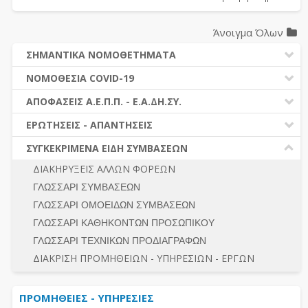
Άνοιγμα Όλων
ΣΗΜΑΝΤΙΚΑ ΝΟΜΟΘΕΤΗΜΑΤΑ
ΔΗΜΟΣΙΕΣ ΣΥΜΒΑΣΕΙΣ (Ν. 4412/2016)
ΝΟΜΟΘΕΣΙΑ COVID-19
ΔΗΜΟΤΙΚΟΣ ΚΩΔΙΚΑΣ (Ν.3463/2006)
ΝΟΜΟΘΕΣΙΑ - ΝΟΜΟΛΟΓΙΑ COVID -19
ΑΠΟΦΑΣΕΙΣ Α.Ε.Π.Π. - Ε.Α.ΔΗ.ΣΥ.
ΚΑΛΛΙΚΡΑΤΗΣ (Ν.3852/2010)
ΕΡΩΤΗΣΕΙΣ - ΑΠΑΝΤΗΣΕΙΣ
ΠΡΟΔΙΚΑΣΤΙΚΗ ΠΡΟΣΦΥΓΗ
ΕΡΩΤΗΣΕΙΣ - ΑΠΑΝΤΗΣΕΙΣ
ΝΟΜΟΘΕΣΙΑ - ΝΟΜΟΛΟΓΙΑ (ΣΥΝΟΛΟ)
ΓΕΝΙΚΟΙ ΚΑΝΟΝΕΣ
Ν. 4782/2021 - ΤΡΟΠΟΠΟΙΗΣΗ 4412/2016
ΣΥΓΚΕΚΡΙΜΕΝΑ ΕΙΔΗ ΣΥΜΒΑΣΕΩΝ
ΠΡΟΕΤΟΙΜΑΣΙΑ – ΔΗΜΟΣΙΟΤΗΤΑ
ΔΙΕΞΑΓΩΓΗ ΔΙΑΔΙΚΑΣΙΑΣ
ΔΙΑΚΗΡΥΞΕΙΣ ΑΛΛΩΝ ΦΟΡΕΩΝ
ΔΙΚΑΙΟΥΜΕΝΟΙ ΣΥΜΜΕΤΟΧΗΣ
ΔΙΑΔΙΚΑΣΙΕΣ ΑΝΑΘΕΣΗΣ
ΓΛΩΣΣΑΡΙ ΣΥΜΒΑΣΕΩΝ
ΠΡΟΣΦΟΡΕΣ – ΔΙΚΑΙΟΛΟΓΗΤΙΚΑ ΣΥΜΜΕΤΟΧΗΣ
ΓΕΝΙΚΟΙ ΚΑΝΟΝΕΣ
ΓΛΩΣΣΑΡΙ ΟΜΟΕΙΔΩΝ ΣΥΜΒΑΣΕΩΝ
ΔΙΕΞΑΓΩΓΗ ΔΙΑΔΙΚΑΣΙΑΣ
ΠΡΟΕΤΟΙΜΑΣΙΑ - ΔΗΜΟΣΙΟΤΗΤΑ
ΓΛΩΣΣΑΡΙ ΚΑΘΗΚΟΝΤΩΝ ΠΡΟΣΩΠΙΚΟΥ
ΕΣΗΔΗΣ – ΚΗΜΔΗΣ
ΛΟΓΟΙ ΑΠΟΚΛΕΙΣΜΟΥ-ΔΙΚΑΙΟΥΜΕΝΟΙ ΣΥΜΜΕΤΟΧΗΣ
ΓΛΩΣΣΑΡΙ ΤΕΧΝΙΚΩΝ ΠΡΟΔΙΑΓΡΑΦΩΝ
ΠΕΡΙΛΗΨΕΙΣ ΑΠΟΦΑΣΕΩΝ Α.Ε.Π.Π. - Ε.Α.ΔΗ.ΣΥ.
ΠΡΟΣΦΟΡΕΣ - ΔΙΚΑΙΟΛΟΓΗΤΙΚΑ ΣΥΜΜΕΤΟΧΗΣ
ΣΥΝΟΛΟ
ΔΙΑΚΡΙΣΗ ΠΡΟΜΗΘΕΙΩΝ - ΥΠΗΡΕΣΙΩΝ - ΕΡΓΩΝ
ΕΝΣΤΑΣΕΙΣ - ΠΡΟΣΦΥΓΕΣ
ΕΚΤΕΛΕΣΗ - ΠΛΗΡΩΜΗ - ΚΡΑΤΗΣΕΙΣ
ΠΡΟΜΗΘΕΙΕΣ - ΥΠΗΡΕΣΙΕΣ
ΕΚΤΕΛΕΣΗ ΕΡΓΩΝ - ΜΕΛΕΤΩΝ