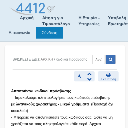
Skip
to
content
Αρχική
Αίτηση για
Η Εταιρία –
Υποβολή
Τιμοκατάλογο
Υπηρεσίες
Ερωτημά
Επικοινωνία
Σύνδεση
ΒΡΙΣΚΕΣΤΕ ΕΔΩ:
ΑΡΧΙΚΗ
/ Κωδικοί Πρόσβασης
Εκτύπωση
Απαιτούνται κωδικοί πρόσβασης
- Παρακαλούμε πληκτρολογήστε τους κωδικούς πρόσβασης
με
λατινικούς χαρακτήρες -
μικρά γράμματα
(Προσοχή όχι
κεφαλαία).
- Μπορείτε να αποθηκεύσετε τους κωδικούς σας, ώστε να μη
χρειάζεται να τους πληκτρολογείτε κάθε φορά: Αρχικά