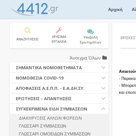
Skip
to
Αρχική
Α
content
ΧΡΗΣΙΜΑ
Υποβολή
ΒΡΙΣΚΕΣ
ΑΝΑΖΗΤΗΣΕΙΣ
ΕΡΓΑΛΕΙΑ
Ερωτημάτων
Άνοιγμα Όλων
ΣΗΜΑΝΤΙΚΑ ΝΟΜΟΘΕΤΗΜΑΤΑ
Απαιτού
ΔΗΜΟΣΙΕΣ ΣΥΜΒΑΣΕΙΣ (Ν. 4412/2016)
ΝΟΜΟΘΕΣΙΑ COVID-19
- Παρακα
ΔΗΜΟΤΙΚΟΣ ΚΩΔΙΚΑΣ (Ν.3463/2006)
- Μπορεί
ΝΟΜΟΘΕΣΙΑ - ΝΟΜΟΛΟΓΙΑ COVID -19
ΑΠΟΦΑΣΕΙΣ Α.Ε.Π.Π. - Ε.Α.ΔΗ.ΣΥ.
ΚΑΛΛΙΚΡΑΤΗΣ (Ν.3852/2010)
και έπει
ΕΡΩΤΗΣΕΙΣ - ΑΠΑΝΤΗΣΕΙΣ
ΠΡΟΔΙΚΑΣΤΙΚΗ ΠΡΟΣΦΥΓΗ
ΕΡΩΤΗΣΕΙΣ - ΑΠΑΝΤΗΣΕΙΣ
ΝΟΜΟΘΕΣΙΑ - ΝΟΜΟΛΟΓΙΑ (ΣΥΝΟΛΟ)
ΓΕΝΙΚΟΙ ΚΑΝΟΝΕΣ
Ν. 4782/2021 - ΤΡΟΠΟΠΟΙΗΣΗ
ΣΥΓΚΕΚΡΙΜΕΝΑ ΕΙΔΗ ΣΥΜΒΑΣΕΩΝ
4412/2016
ΠΡΟΕΤΟΙΜΑΣΙΑ – ΔΗΜΟΣΙΟΤΗΤΑ
ΔΙΑΚΗΡΥΞΕΙΣ ΑΛΛΩΝ ΦΟΡΕΩΝ
ΔΙΕΞΑΓΩΓΗ ΔΙΑΔΙΚΑΣΙΑΣ
ΔΙΚΑΙΟΥΜΕΝΟΙ ΣΥΜΜΕΤΟΧΗΣ
ΓΛΩΣΣΑΡΙ ΣΥΜΒΑΣΕΩΝ
ΔΙΑΔΙΚΑΣΙΕΣ ΑΝΑΘΕΣΗΣ
ΠΡΟΣΦΟΡΕΣ – ΔΙΚΑΙΟΛΟΓΗΤΙΚΑ
ΣΥΜΜΕΤΟΧΗΣ
ΓΛΩΣΣΑΡΙ ΟΜΟΕΙΔΩΝ ΣΥΜΒΑΣΕΩΝ
ΓΕΝΙΚΟΙ ΚΑΝΟΝΕΣ