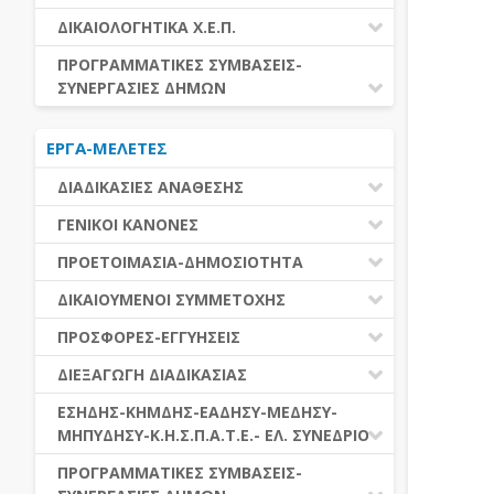
ΕΚΤΕΛΕΣΗ ΥΠΗΡΕΣΙΩΝ
ΕΑΑΔΗΣΥ
ΔΙΚΑΙΟΛΟΓΗΤΙΚΑ Χ.Ε.Π.
ΕΚΤΕΛΕΣΗ ΠΡΟΜΗΘΕΙΩΝ
ΕΑΔΗΣΥ
ΔΙΚΑΙΟΛΟΓΗΤΙΚΑ Χ.Ε.Π.
ΠΡΟΓΡΑΜΜΑΤΙΚΕΣ ΣΥΜΒΑΣΕΙΣ-
ΕΛ.ΣΥΝΕΔΡΙΟ
ΣΥΝΕΡΓΑΣΙΕΣ ΔΗΜΩΝ
ΕΣΗΔΗΣ
ΔΙΑΔΗΜΟΤΙΚΗ ΣΥΝΕΡΓΑΣΙΑ
ΚΗΜΔΗΣ
ΕΡΓΑ-ΜΕΛΕΤΕΣ
ΔΙΕΘΝΕΣ ΚΑΙ ΕΥΡΩΠΑΙΚΟ ΕΠΙΠΕΔΟ
ΜΕΔΗΣΥ-ΜΗΠΥΔΗΣΥ
ΠΡΟΓΡΑΜΜΑΤΙΚΕΣ ΣΥΜΒΑΣΕΙΣ
ΔΙΑΔΙΚΑΣΙΕΣ ΑΝΑΘΕΣΗΣ
ΔΙΑΔΙΚΑΣΙΕΣ ΑΝΑΘΕΣΗΣ
ΓΕΝΙΚΟΙ ΚΑΝΟΝΕΣ
ΣΥΓΚΕΝΤΡΩΤΙΚΕΣ ΔΙΑΔΙΚΑΣΙΕΣ
ΠΕΔΙΟ ΕΦΑΡΜΟΓΗΣ-ΕΝΑΡΞΗ ΙΣΧΥΟΣ
ΠΡΟΕΤΟΙΜΑΣΙΑ-ΔΗΜΟΣΙΟΤΗΤΑ
ΑΝΑΘΕΣΗΣ
ΗΛΕΚΤΡΟΝΙΚΑ ΜΕΣΑ
ΠΙΝΑΚΕΣ ΔΗΜΟΣΝΕΤ
ΓΝΩΜΟΔΟΤΙΚΑ ΟΡΓΑΝΑ-ΕΠΙΤΡΟΠΕΣ
ΔΙΚΑΙΟΥΜΕΝΟΙ ΣΥΜΜΕΤΟΧΗΣ
ΓΕΝΙΚΕΣ ΑΡΧΕΣ ΚΑΙ ΚΑΝΟΝΕΣ
ΠΡΟΕΤΟΙΜΑΣΙΑ
ΔΙΚΑΙΟΥΜΕΝΟΙ ΣΥΜΜΕΤΟΧΗΣ
ΠΡΟΣΦΟΡΕΣ-ΕΓΓΥΗΣΕΙΣ
ΑΞΙΑ ΣΥΜΒΑΣΗΣ
ΕΓΓΡΑΦΑ ΤΗΣ ΣΥΜΒΑΣΗΣ
ΚΡΙΤΗΡΙΑ ΕΠΙΛΟΓΗΣ
ΕΓΓΥΗΣΕΙΣ
ΕΙΔΗ ΣΥΜΒΑΣΕΩΝ
ΔΙΕΞΑΓΩΓΗ ΔΙΑΔΙΚΑΣΙΑΣ
ΔΗΜΟΣΙΕΥΣΕΙΣ
ΛΟΓΟΙ ΑΠΟΚΛΕΙΣΜΟΥ
ΠΡΟΣΦΟΡΕΣ
ΔΙΑΦΟΡΑ
ΑΞΙΟΛΟΓΗΣΗ ΚΑΙ ΑΝΑΘΕΣΗ
ΕΝΑΡΞΗ-ΠΡΟΘΕΣΜΙΕΣ
ΕΣΗΔΗΣ-ΚΗΜΔΗΣ-ΕΑΔΗΣΥ-ΜΕΔΗΣΥ-
ΔΙΚΑΙΟΛΟΓΗΤΙΚΑ ΛΟΓΩΝ
ΜΗΠΥΔΗΣΥ-Κ.Η.Σ.Π.Α.Τ.Ε.- ΕΛ. ΣΥΝΕΔΡΙΟ
ΑΠΟΚΛΕΙΣΜΟΥ & ΚΡΙΤΗΡΙΩΝ
ΑΠΟΤΕΛΕΣΜΑ ΔΙΑΔΙΚΑΣΙΑΣ
ΕΠΙΛΟΓΗΣ
ΠΡΟΣΦΥΓΕΣ-ΕΝΣΤΑΣΕΙΣ
ΕΑΑΔΗΣΥ
ΠΡΟΓΡΑΜΜΑΤΙΚΕΣ ΣΥΜΒΑΣΕΙΣ-
ΕΕΕΣ