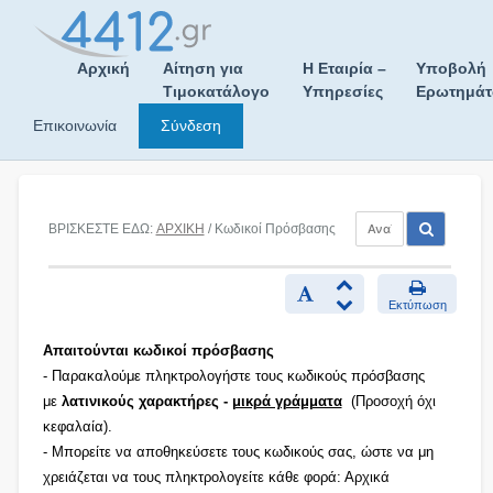
Skip
to
content
Αρχική
Αίτηση για
Η Εταιρία –
Υποβολή
Τιμοκατάλογο
Υπηρεσίες
Ερωτημά
Επικοινωνία
Σύνδεση
ΒΡΙΣΚΕΣΤΕ ΕΔΩ:
ΑΡΧΙΚΗ
/ Κωδικοί Πρόσβασης
Εκτύπωση
Απαιτούνται κωδικοί πρόσβασης
- Παρακαλούμε πληκτρολογήστε τους κωδικούς πρόσβασης
με
λατινικούς χαρακτήρες -
μικρά γράμματα
(Προσοχή όχι
κεφαλαία).
- Μπορείτε να αποθηκεύσετε τους κωδικούς σας, ώστε να μη
χρειάζεται να τους πληκτρολογείτε κάθε φορά: Αρχικά