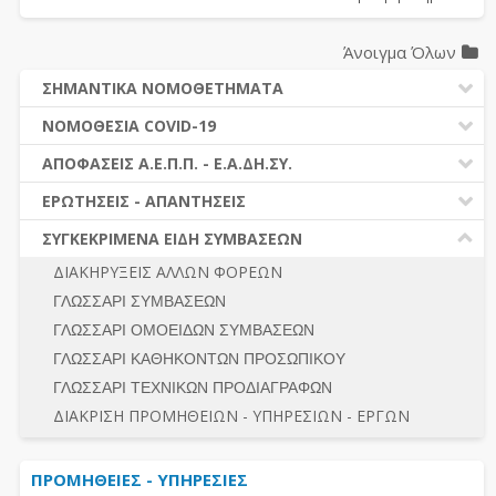
Άνοιγμα Όλων
ΣΗΜΑΝΤΙΚΑ ΝΟΜΟΘΕΤΗΜΑΤΑ
ΔΗΜΟΣΙΕΣ ΣΥΜΒΑΣΕΙΣ (Ν. 4412/2016)
ΝΟΜΟΘΕΣΙΑ COVID-19
ΔΗΜΟΤΙΚΟΣ ΚΩΔΙΚΑΣ (Ν.3463/2006)
ΝΟΜΟΘΕΣΙΑ - ΝΟΜΟΛΟΓΙΑ COVID -19
ΑΠΟΦΑΣΕΙΣ Α.Ε.Π.Π. - Ε.Α.ΔΗ.ΣΥ.
ΚΑΛΛΙΚΡΑΤΗΣ (Ν.3852/2010)
ΕΡΩΤΗΣΕΙΣ - ΑΠΑΝΤΗΣΕΙΣ
ΠΡΟΔΙΚΑΣΤΙΚΗ ΠΡΟΣΦΥΓΗ
ΕΡΩΤΗΣΕΙΣ - ΑΠΑΝΤΗΣΕΙΣ
ΝΟΜΟΘΕΣΙΑ - ΝΟΜΟΛΟΓΙΑ (ΣΥΝΟΛΟ)
ΓΕΝΙΚΟΙ ΚΑΝΟΝΕΣ
Ν. 4782/2021 - ΤΡΟΠΟΠΟΙΗΣΗ 4412/2016
ΣΥΓΚΕΚΡΙΜΕΝΑ ΕΙΔΗ ΣΥΜΒΑΣΕΩΝ
ΠΡΟΕΤΟΙΜΑΣΙΑ – ΔΗΜΟΣΙΟΤΗΤΑ
ΔΙΕΞΑΓΩΓΗ ΔΙΑΔΙΚΑΣΙΑΣ
ΔΙΑΚΗΡΥΞΕΙΣ ΑΛΛΩΝ ΦΟΡΕΩΝ
ΔΙΚΑΙΟΥΜΕΝΟΙ ΣΥΜΜΕΤΟΧΗΣ
ΔΙΑΔΙΚΑΣΙΕΣ ΑΝΑΘΕΣΗΣ
ΓΛΩΣΣΑΡΙ ΣΥΜΒΑΣΕΩΝ
ΠΡΟΣΦΟΡΕΣ – ΔΙΚΑΙΟΛΟΓΗΤΙΚΑ ΣΥΜΜΕΤΟΧΗΣ
ΓΕΝΙΚΟΙ ΚΑΝΟΝΕΣ
ΓΛΩΣΣΑΡΙ ΟΜΟΕΙΔΩΝ ΣΥΜΒΑΣΕΩΝ
ΔΙΕΞΑΓΩΓΗ ΔΙΑΔΙΚΑΣΙΑΣ
ΠΡΟΕΤΟΙΜΑΣΙΑ - ΔΗΜΟΣΙΟΤΗΤΑ
ΓΛΩΣΣΑΡΙ ΚΑΘΗΚΟΝΤΩΝ ΠΡΟΣΩΠΙΚΟΥ
ΕΣΗΔΗΣ – ΚΗΜΔΗΣ
ΛΟΓΟΙ ΑΠΟΚΛΕΙΣΜΟΥ-ΔΙΚΑΙΟΥΜΕΝΟΙ ΣΥΜΜΕΤΟΧΗΣ
ΓΛΩΣΣΑΡΙ ΤΕΧΝΙΚΩΝ ΠΡΟΔΙΑΓΡΑΦΩΝ
ΠΕΡΙΛΗΨΕΙΣ ΑΠΟΦΑΣΕΩΝ Α.Ε.Π.Π. - Ε.Α.ΔΗ.ΣΥ.
ΠΡΟΣΦΟΡΕΣ - ΔΙΚΑΙΟΛΟΓΗΤΙΚΑ ΣΥΜΜΕΤΟΧΗΣ
ΣΥΝΟΛΟ
ΔΙΑΚΡΙΣΗ ΠΡΟΜΗΘΕΙΩΝ - ΥΠΗΡΕΣΙΩΝ - ΕΡΓΩΝ
ΕΝΣΤΑΣΕΙΣ - ΠΡΟΣΦΥΓΕΣ
ΕΚΤΕΛΕΣΗ - ΠΛΗΡΩΜΗ - ΚΡΑΤΗΣΕΙΣ
ΠΡΟΜΗΘΕΙΕΣ - ΥΠΗΡΕΣΙΕΣ
ΕΚΤΕΛΕΣΗ ΕΡΓΩΝ - ΜΕΛΕΤΩΝ