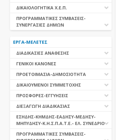
ΕΚΤΕΛΕΣΗ ΥΠΗΡΕΣΙΩΝ
ΕΑΑΔΗΣΥ
ΔΙΚΑΙΟΛΟΓΗΤΙΚΑ Χ.Ε.Π.
ΕΚΤΕΛΕΣΗ ΠΡΟΜΗΘΕΙΩΝ
ΕΑΔΗΣΥ
ΔΙΚΑΙΟΛΟΓΗΤΙΚΑ Χ.Ε.Π.
ΠΡΟΓΡΑΜΜΑΤΙΚΕΣ ΣΥΜΒΑΣΕΙΣ-
ΕΛ.ΣΥΝΕΔΡΙΟ
ΣΥΝΕΡΓΑΣΙΕΣ ΔΗΜΩΝ
ΕΣΗΔΗΣ
ΔΙΑΔΗΜΟΤΙΚΗ ΣΥΝΕΡΓΑΣΙΑ
ΚΗΜΔΗΣ
ΕΡΓΑ-ΜΕΛΕΤΕΣ
ΔΙΕΘΝΕΣ ΚΑΙ ΕΥΡΩΠΑΙΚΟ ΕΠΙΠΕΔΟ
ΜΕΔΗΣΥ-ΜΗΠΥΔΗΣΥ
ΠΡΟΓΡΑΜΜΑΤΙΚΕΣ ΣΥΜΒΑΣΕΙΣ
ΔΙΑΔΙΚΑΣΙΕΣ ΑΝΑΘΕΣΗΣ
ΔΙΑΔΙΚΑΣΙΕΣ ΑΝΑΘΕΣΗΣ
ΓΕΝΙΚΟΙ ΚΑΝΟΝΕΣ
ΣΥΓΚΕΝΤΡΩΤΙΚΕΣ ΔΙΑΔΙΚΑΣΙΕΣ
ΠΕΔΙΟ ΕΦΑΡΜΟΓΗΣ-ΕΝΑΡΞΗ ΙΣΧΥΟΣ
ΠΡΟΕΤΟΙΜΑΣΙΑ-ΔΗΜΟΣΙΟΤΗΤΑ
ΑΝΑΘΕΣΗΣ
ΗΛΕΚΤΡΟΝΙΚΑ ΜΕΣΑ
ΠΙΝΑΚΕΣ ΔΗΜΟΣΝΕΤ
ΓΝΩΜΟΔΟΤΙΚΑ ΟΡΓΑΝΑ-ΕΠΙΤΡΟΠΕΣ
ΔΙΚΑΙΟΥΜΕΝΟΙ ΣΥΜΜΕΤΟΧΗΣ
ΓΕΝΙΚΕΣ ΑΡΧΕΣ ΚΑΙ ΚΑΝΟΝΕΣ
ΠΡΟΕΤΟΙΜΑΣΙΑ
ΔΙΚΑΙΟΥΜΕΝΟΙ ΣΥΜΜΕΤΟΧΗΣ
ΠΡΟΣΦΟΡΕΣ-ΕΓΓΥΗΣΕΙΣ
ΑΞΙΑ ΣΥΜΒΑΣΗΣ
ΕΓΓΡΑΦΑ ΤΗΣ ΣΥΜΒΑΣΗΣ
ΚΡΙΤΗΡΙΑ ΕΠΙΛΟΓΗΣ
ΕΓΓΥΗΣΕΙΣ
ΕΙΔΗ ΣΥΜΒΑΣΕΩΝ
ΔΙΕΞΑΓΩΓΗ ΔΙΑΔΙΚΑΣΙΑΣ
ΔΗΜΟΣΙΕΥΣΕΙΣ
ΛΟΓΟΙ ΑΠΟΚΛΕΙΣΜΟΥ
ΠΡΟΣΦΟΡΕΣ
ΔΙΑΦΟΡΑ
ΑΞΙΟΛΟΓΗΣΗ ΚΑΙ ΑΝΑΘΕΣΗ
ΕΝΑΡΞΗ-ΠΡΟΘΕΣΜΙΕΣ
ΕΣΗΔΗΣ-ΚΗΜΔΗΣ-ΕΑΔΗΣΥ-ΜΕΔΗΣΥ-
ΔΙΚΑΙΟΛΟΓΗΤΙΚΑ ΛΟΓΩΝ
ΜΗΠΥΔΗΣΥ-Κ.Η.Σ.Π.Α.Τ.Ε.- ΕΛ. ΣΥΝΕΔΡΙΟ
ΑΠΟΚΛΕΙΣΜΟΥ & ΚΡΙΤΗΡΙΩΝ
ΑΠΟΤΕΛΕΣΜΑ ΔΙΑΔΙΚΑΣΙΑΣ
ΕΠΙΛΟΓΗΣ
ΠΡΟΣΦΥΓΕΣ-ΕΝΣΤΑΣΕΙΣ
ΕΑΑΔΗΣΥ
ΠΡΟΓΡΑΜΜΑΤΙΚΕΣ ΣΥΜΒΑΣΕΙΣ-
ΕΕΕΣ