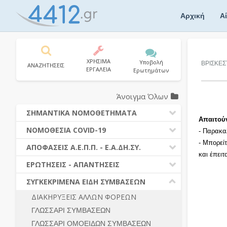
Skip
to
Αρχική
Α
content
ΧΡΗΣΙΜΑ
Υποβολή
ΒΡΙΣΚΕΣ
ΑΝΑΖΗΤΗΣΕΙΣ
ΕΡΓΑΛΕΙΑ
Ερωτημάτων
Άνοιγμα Όλων
ΣΗΜΑΝΤΙΚΑ ΝΟΜΟΘΕΤΗΜΑΤΑ
Απαιτού
ΔΗΜΟΣΙΕΣ ΣΥΜΒΑΣΕΙΣ (Ν. 4412/2016)
ΝΟΜΟΘΕΣΙΑ COVID-19
- Παρακα
ΔΗΜΟΤΙΚΟΣ ΚΩΔΙΚΑΣ (Ν.3463/2006)
- Μπορεί
ΝΟΜΟΘΕΣΙΑ - ΝΟΜΟΛΟΓΙΑ COVID -19
ΑΠΟΦΑΣΕΙΣ Α.Ε.Π.Π. - Ε.Α.ΔΗ.ΣΥ.
ΚΑΛΛΙΚΡΑΤΗΣ (Ν.3852/2010)
και έπει
ΕΡΩΤΗΣΕΙΣ - ΑΠΑΝΤΗΣΕΙΣ
ΠΡΟΔΙΚΑΣΤΙΚΗ ΠΡΟΣΦΥΓΗ
ΕΡΩΤΗΣΕΙΣ - ΑΠΑΝΤΗΣΕΙΣ
ΝΟΜΟΘΕΣΙΑ - ΝΟΜΟΛΟΓΙΑ (ΣΥΝΟΛΟ)
ΓΕΝΙΚΟΙ ΚΑΝΟΝΕΣ
Ν. 4782/2021 - ΤΡΟΠΟΠΟΙΗΣΗ
ΣΥΓΚΕΚΡΙΜΕΝΑ ΕΙΔΗ ΣΥΜΒΑΣΕΩΝ
4412/2016
ΠΡΟΕΤΟΙΜΑΣΙΑ – ΔΗΜΟΣΙΟΤΗΤΑ
ΔΙΑΚΗΡΥΞΕΙΣ ΑΛΛΩΝ ΦΟΡΕΩΝ
ΔΙΕΞΑΓΩΓΗ ΔΙΑΔΙΚΑΣΙΑΣ
ΔΙΚΑΙΟΥΜΕΝΟΙ ΣΥΜΜΕΤΟΧΗΣ
ΓΛΩΣΣΑΡΙ ΣΥΜΒΑΣΕΩΝ
ΔΙΑΔΙΚΑΣΙΕΣ ΑΝΑΘΕΣΗΣ
ΠΡΟΣΦΟΡΕΣ – ΔΙΚΑΙΟΛΟΓΗΤΙΚΑ
ΣΥΜΜΕΤΟΧΗΣ
ΓΛΩΣΣΑΡΙ ΟΜΟΕΙΔΩΝ ΣΥΜΒΑΣΕΩΝ
ΓΕΝΙΚΟΙ ΚΑΝΟΝΕΣ