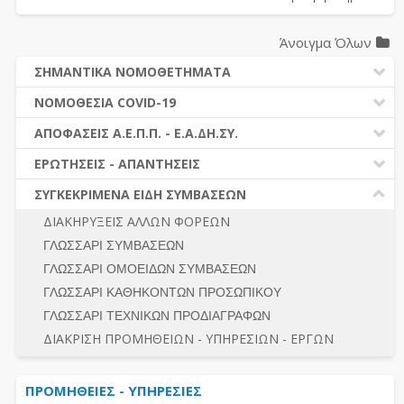
Άνοιγμα Όλων
ΣΗΜΑΝΤΙΚΑ ΝΟΜΟΘΕΤΗΜΑΤΑ
ΔΗΜΟΣΙΕΣ ΣΥΜΒΑΣΕΙΣ (Ν. 4412/2016)
ΝΟΜΟΘΕΣΙΑ COVID-19
ΔΗΜΟΤΙΚΟΣ ΚΩΔΙΚΑΣ (Ν.3463/2006)
ΝΟΜΟΘΕΣΙΑ - ΝΟΜΟΛΟΓΙΑ COVID -19
ΑΠΟΦΑΣΕΙΣ Α.Ε.Π.Π. - Ε.Α.ΔΗ.ΣΥ.
ΚΑΛΛΙΚΡΑΤΗΣ (Ν.3852/2010)
ΕΡΩΤΗΣΕΙΣ - ΑΠΑΝΤΗΣΕΙΣ
ΠΡΟΔΙΚΑΣΤΙΚΗ ΠΡΟΣΦΥΓΗ
ΕΡΩΤΗΣΕΙΣ - ΑΠΑΝΤΗΣΕΙΣ
ΝΟΜΟΘΕΣΙΑ - ΝΟΜΟΛΟΓΙΑ (ΣΥΝΟΛΟ)
ΓΕΝΙΚΟΙ ΚΑΝΟΝΕΣ
Ν. 4782/2021 - ΤΡΟΠΟΠΟΙΗΣΗ 4412/2016
ΣΥΓΚΕΚΡΙΜΕΝΑ ΕΙΔΗ ΣΥΜΒΑΣΕΩΝ
ΠΡΟΕΤΟΙΜΑΣΙΑ – ΔΗΜΟΣΙΟΤΗΤΑ
ΔΙΕΞΑΓΩΓΗ ΔΙΑΔΙΚΑΣΙΑΣ
ΔΙΑΚΗΡΥΞΕΙΣ ΑΛΛΩΝ ΦΟΡΕΩΝ
ΔΙΚΑΙΟΥΜΕΝΟΙ ΣΥΜΜΕΤΟΧΗΣ
ΔΙΑΔΙΚΑΣΙΕΣ ΑΝΑΘΕΣΗΣ
ΓΛΩΣΣΑΡΙ ΣΥΜΒΑΣΕΩΝ
ΠΡΟΣΦΟΡΕΣ – ΔΙΚΑΙΟΛΟΓΗΤΙΚΑ ΣΥΜΜΕΤΟΧΗΣ
ΓΕΝΙΚΟΙ ΚΑΝΟΝΕΣ
ΓΛΩΣΣΑΡΙ ΟΜΟΕΙΔΩΝ ΣΥΜΒΑΣΕΩΝ
ΔΙΕΞΑΓΩΓΗ ΔΙΑΔΙΚΑΣΙΑΣ
ΠΡΟΕΤΟΙΜΑΣΙΑ - ΔΗΜΟΣΙΟΤΗΤΑ
ΓΛΩΣΣΑΡΙ ΚΑΘΗΚΟΝΤΩΝ ΠΡΟΣΩΠΙΚΟΥ
ΕΣΗΔΗΣ – ΚΗΜΔΗΣ
ΛΟΓΟΙ ΑΠΟΚΛΕΙΣΜΟΥ-ΔΙΚΑΙΟΥΜΕΝΟΙ ΣΥΜΜΕΤΟΧΗΣ
ΓΛΩΣΣΑΡΙ ΤΕΧΝΙΚΩΝ ΠΡΟΔΙΑΓΡΑΦΩΝ
ΠΕΡΙΛΗΨΕΙΣ ΑΠΟΦΑΣΕΩΝ Α.Ε.Π.Π. - Ε.Α.ΔΗ.ΣΥ.
ΠΡΟΣΦΟΡΕΣ - ΔΙΚΑΙΟΛΟΓΗΤΙΚΑ ΣΥΜΜΕΤΟΧΗΣ
ΣΥΝΟΛΟ
ΔΙΑΚΡΙΣΗ ΠΡΟΜΗΘΕΙΩΝ - ΥΠΗΡΕΣΙΩΝ - ΕΡΓΩΝ
ΕΝΣΤΑΣΕΙΣ - ΠΡΟΣΦΥΓΕΣ
ΕΚΤΕΛΕΣΗ - ΠΛΗΡΩΜΗ - ΚΡΑΤΗΣΕΙΣ
ΠΡΟΜΗΘΕΙΕΣ - ΥΠΗΡΕΣΙΕΣ
ΕΚΤΕΛΕΣΗ ΕΡΓΩΝ - ΜΕΛΕΤΩΝ