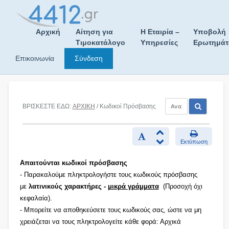
Skip
to
content
Αρχική
Αίτηση για
Η Εταιρία –
Υποβολή
Τιμοκατάλογο
Υπηρεσίες
Ερωτημά
Επικοινωνία
Σύνδεση
ΒΡΙΣΚΕΣΤΕ ΕΔΩ:
ΑΡΧΙΚΗ
/ Κωδικοί Πρόσβασης
Εκτύπωση
Απαιτούνται κωδικοί πρόσβασης
- Παρακαλούμε πληκτρολογήστε τους κωδικούς πρόσβασης
με
λατινικούς χαρακτήρες -
μικρά γράμματα
(Προσοχή όχι
κεφαλαία).
- Μπορείτε να αποθηκεύσετε τους κωδικούς σας, ώστε να μη
χρειάζεται να τους πληκτρολογείτε κάθε φορά: Αρχικά