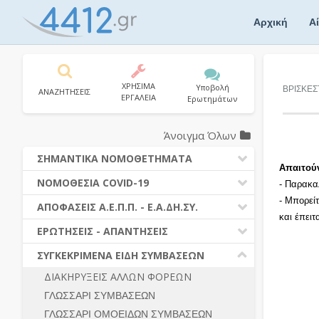
Skip
to
Αρχική
Α
content
ΧΡΗΣΙΜΑ
Υποβολή
ΒΡΙΣΚΕΣ
ΑΝΑΖΗΤΗΣΕΙΣ
ΕΡΓΑΛΕΙΑ
Ερωτημάτων
Άνοιγμα Όλων
ΣΗΜΑΝΤΙΚΑ ΝΟΜΟΘΕΤΗΜΑΤΑ
Απαιτού
ΔΗΜΟΣΙΕΣ ΣΥΜΒΑΣΕΙΣ (Ν. 4412/2016)
ΝΟΜΟΘΕΣΙΑ COVID-19
- Παρακα
ΔΗΜΟΤΙΚΟΣ ΚΩΔΙΚΑΣ (Ν.3463/2006)
- Μπορεί
ΝΟΜΟΘΕΣΙΑ - ΝΟΜΟΛΟΓΙΑ COVID -19
ΑΠΟΦΑΣΕΙΣ Α.Ε.Π.Π. - Ε.Α.ΔΗ.ΣΥ.
ΚΑΛΛΙΚΡΑΤΗΣ (Ν.3852/2010)
και έπει
ΕΡΩΤΗΣΕΙΣ - ΑΠΑΝΤΗΣΕΙΣ
ΠΡΟΔΙΚΑΣΤΙΚΗ ΠΡΟΣΦΥΓΗ
ΕΡΩΤΗΣΕΙΣ - ΑΠΑΝΤΗΣΕΙΣ
ΝΟΜΟΘΕΣΙΑ - ΝΟΜΟΛΟΓΙΑ (ΣΥΝΟΛΟ)
ΓΕΝΙΚΟΙ ΚΑΝΟΝΕΣ
Ν. 4782/2021 - ΤΡΟΠΟΠΟΙΗΣΗ
ΣΥΓΚΕΚΡΙΜΕΝΑ ΕΙΔΗ ΣΥΜΒΑΣΕΩΝ
4412/2016
ΠΡΟΕΤΟΙΜΑΣΙΑ – ΔΗΜΟΣΙΟΤΗΤΑ
ΔΙΑΚΗΡΥΞΕΙΣ ΑΛΛΩΝ ΦΟΡΕΩΝ
ΔΙΕΞΑΓΩΓΗ ΔΙΑΔΙΚΑΣΙΑΣ
ΔΙΚΑΙΟΥΜΕΝΟΙ ΣΥΜΜΕΤΟΧΗΣ
ΓΛΩΣΣΑΡΙ ΣΥΜΒΑΣΕΩΝ
ΔΙΑΔΙΚΑΣΙΕΣ ΑΝΑΘΕΣΗΣ
ΠΡΟΣΦΟΡΕΣ – ΔΙΚΑΙΟΛΟΓΗΤΙΚΑ
ΣΥΜΜΕΤΟΧΗΣ
ΓΛΩΣΣΑΡΙ ΟΜΟΕΙΔΩΝ ΣΥΜΒΑΣΕΩΝ
ΓΕΝΙΚΟΙ ΚΑΝΟΝΕΣ