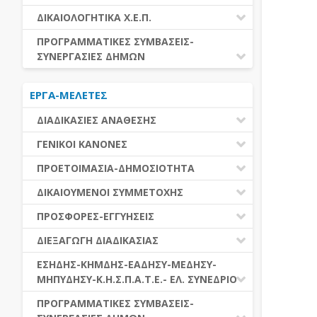
ΕΚΤΕΛΕΣΗ ΥΠΗΡΕΣΙΩΝ
ΕΑΑΔΗΣΥ
ΔΙΚΑΙΟΛΟΓΗΤΙΚΑ Χ.Ε.Π.
ΕΚΤΕΛΕΣΗ ΠΡΟΜΗΘΕΙΩΝ
ΕΑΔΗΣΥ
ΔΙΚΑΙΟΛΟΓΗΤΙΚΑ Χ.Ε.Π.
ΠΡΟΓΡΑΜΜΑΤΙΚΕΣ ΣΥΜΒΑΣΕΙΣ-
ΕΛ.ΣΥΝΕΔΡΙΟ
ΣΥΝΕΡΓΑΣΙΕΣ ΔΗΜΩΝ
ΕΣΗΔΗΣ
ΔΙΑΔΗΜΟΤΙΚΗ ΣΥΝΕΡΓΑΣΙΑ
ΚΗΜΔΗΣ
ΕΡΓΑ-ΜΕΛΕΤΕΣ
ΔΙΕΘΝΕΣ ΚΑΙ ΕΥΡΩΠΑΙΚΟ ΕΠΙΠΕΔΟ
ΜΕΔΗΣΥ-ΜΗΠΥΔΗΣΥ
ΠΡΟΓΡΑΜΜΑΤΙΚΕΣ ΣΥΜΒΑΣΕΙΣ
ΔΙΑΔΙΚΑΣΙΕΣ ΑΝΑΘΕΣΗΣ
ΔΙΑΔΙΚΑΣΙΕΣ ΑΝΑΘΕΣΗΣ
ΓΕΝΙΚΟΙ ΚΑΝΟΝΕΣ
ΣΥΓΚΕΝΤΡΩΤΙΚΕΣ ΔΙΑΔΙΚΑΣΙΕΣ
ΠΕΔΙΟ ΕΦΑΡΜΟΓΗΣ-ΕΝΑΡΞΗ ΙΣΧΥΟΣ
ΠΡΟΕΤΟΙΜΑΣΙΑ-ΔΗΜΟΣΙΟΤΗΤΑ
ΑΝΑΘΕΣΗΣ
ΗΛΕΚΤΡΟΝΙΚΑ ΜΕΣΑ
ΠΙΝΑΚΕΣ ΔΗΜΟΣΝΕΤ
ΓΝΩΜΟΔΟΤΙΚΑ ΟΡΓΑΝΑ-ΕΠΙΤΡΟΠΕΣ
ΔΙΚΑΙΟΥΜΕΝΟΙ ΣΥΜΜΕΤΟΧΗΣ
ΓΕΝΙΚΕΣ ΑΡΧΕΣ ΚΑΙ ΚΑΝΟΝΕΣ
ΠΡΟΕΤΟΙΜΑΣΙΑ
ΔΙΚΑΙΟΥΜΕΝΟΙ ΣΥΜΜΕΤΟΧΗΣ
ΠΡΟΣΦΟΡΕΣ-ΕΓΓΥΗΣΕΙΣ
ΑΞΙΑ ΣΥΜΒΑΣΗΣ
ΕΓΓΡΑΦΑ ΤΗΣ ΣΥΜΒΑΣΗΣ
ΚΡΙΤΗΡΙΑ ΕΠΙΛΟΓΗΣ
ΕΓΓΥΗΣΕΙΣ
ΕΙΔΗ ΣΥΜΒΑΣΕΩΝ
ΔΙΕΞΑΓΩΓΗ ΔΙΑΔΙΚΑΣΙΑΣ
ΔΗΜΟΣΙΕΥΣΕΙΣ
ΛΟΓΟΙ ΑΠΟΚΛΕΙΣΜΟΥ
ΠΡΟΣΦΟΡΕΣ
ΔΙΑΦΟΡΑ
ΑΞΙΟΛΟΓΗΣΗ ΚΑΙ ΑΝΑΘΕΣΗ
ΕΝΑΡΞΗ-ΠΡΟΘΕΣΜΙΕΣ
ΕΣΗΔΗΣ-ΚΗΜΔΗΣ-ΕΑΔΗΣΥ-ΜΕΔΗΣΥ-
ΔΙΚΑΙΟΛΟΓΗΤΙΚΑ ΛΟΓΩΝ
ΜΗΠΥΔΗΣΥ-Κ.Η.Σ.Π.Α.Τ.Ε.- ΕΛ. ΣΥΝΕΔΡΙΟ
ΑΠΟΚΛΕΙΣΜΟΥ & ΚΡΙΤΗΡΙΩΝ
ΑΠΟΤΕΛΕΣΜΑ ΔΙΑΔΙΚΑΣΙΑΣ
ΕΠΙΛΟΓΗΣ
ΠΡΟΣΦΥΓΕΣ-ΕΝΣΤΑΣΕΙΣ
ΕΑΑΔΗΣΥ
ΠΡΟΓΡΑΜΜΑΤΙΚΕΣ ΣΥΜΒΑΣΕΙΣ-
ΕΕΕΣ