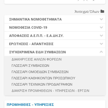
Άνοιγμα Όλων
ΣΗΜΑΝΤΙΚΑ ΝΟΜΟΘΕΤΗΜΑΤΑ
ΔΗΜΟΣΙΕΣ ΣΥΜΒΑΣΕΙΣ (Ν. 4412/2016)
ΝΟΜΟΘΕΣΙΑ COVID-19
ΔΗΜΟΤΙΚΟΣ ΚΩΔΙΚΑΣ (Ν.3463/2006)
ΝΟΜΟΘΕΣΙΑ - ΝΟΜΟΛΟΓΙΑ COVID -19
ΑΠΟΦΑΣΕΙΣ Α.Ε.Π.Π. - Ε.Α.ΔΗ.ΣΥ.
ΚΑΛΛΙΚΡΑΤΗΣ (Ν.3852/2010)
ΕΡΩΤΗΣΕΙΣ - ΑΠΑΝΤΗΣΕΙΣ
ΠΡΟΔΙΚΑΣΤΙΚΗ ΠΡΟΣΦΥΓΗ
ΕΡΩΤΗΣΕΙΣ - ΑΠΑΝΤΗΣΕΙΣ
ΝΟΜΟΘΕΣΙΑ - ΝΟΜΟΛΟΓΙΑ (ΣΥΝΟΛΟ)
ΓΕΝΙΚΟΙ ΚΑΝΟΝΕΣ
Ν. 4782/2021 - ΤΡΟΠΟΠΟΙΗΣΗ 4412/2016
ΣΥΓΚΕΚΡΙΜΕΝΑ ΕΙΔΗ ΣΥΜΒΑΣΕΩΝ
ΠΡΟΕΤΟΙΜΑΣΙΑ – ΔΗΜΟΣΙΟΤΗΤΑ
ΔΙΕΞΑΓΩΓΗ ΔΙΑΔΙΚΑΣΙΑΣ
ΔΙΑΚΗΡΥΞΕΙΣ ΑΛΛΩΝ ΦΟΡΕΩΝ
ΔΙΚΑΙΟΥΜΕΝΟΙ ΣΥΜΜΕΤΟΧΗΣ
ΔΙΑΔΙΚΑΣΙΕΣ ΑΝΑΘΕΣΗΣ
ΓΛΩΣΣΑΡΙ ΣΥΜΒΑΣΕΩΝ
ΠΡΟΣΦΟΡΕΣ – ΔΙΚΑΙΟΛΟΓΗΤΙΚΑ ΣΥΜΜΕΤΟΧΗΣ
ΓΕΝΙΚΟΙ ΚΑΝΟΝΕΣ
ΓΛΩΣΣΑΡΙ ΟΜΟΕΙΔΩΝ ΣΥΜΒΑΣΕΩΝ
ΔΙΕΞΑΓΩΓΗ ΔΙΑΔΙΚΑΣΙΑΣ
ΠΡΟΕΤΟΙΜΑΣΙΑ - ΔΗΜΟΣΙΟΤΗΤΑ
ΓΛΩΣΣΑΡΙ ΚΑΘΗΚΟΝΤΩΝ ΠΡΟΣΩΠΙΚΟΥ
ΕΣΗΔΗΣ – ΚΗΜΔΗΣ
ΛΟΓΟΙ ΑΠΟΚΛΕΙΣΜΟΥ-ΔΙΚΑΙΟΥΜΕΝΟΙ ΣΥΜΜΕΤΟΧΗΣ
ΓΛΩΣΣΑΡΙ ΤΕΧΝΙΚΩΝ ΠΡΟΔΙΑΓΡΑΦΩΝ
ΠΕΡΙΛΗΨΕΙΣ ΑΠΟΦΑΣΕΩΝ Α.Ε.Π.Π. - Ε.Α.ΔΗ.ΣΥ.
ΠΡΟΣΦΟΡΕΣ - ΔΙΚΑΙΟΛΟΓΗΤΙΚΑ ΣΥΜΜΕΤΟΧΗΣ
ΣΥΝΟΛΟ
ΔΙΑΚΡΙΣΗ ΠΡΟΜΗΘΕΙΩΝ - ΥΠΗΡΕΣΙΩΝ - ΕΡΓΩΝ
ΕΝΣΤΑΣΕΙΣ - ΠΡΟΣΦΥΓΕΣ
ΕΚΤΕΛΕΣΗ - ΠΛΗΡΩΜΗ - ΚΡΑΤΗΣΕΙΣ
ΠΡΟΜΗΘΕΙΕΣ - ΥΠΗΡΕΣΙΕΣ
ΕΚΤΕΛΕΣΗ ΕΡΓΩΝ - ΜΕΛΕΤΩΝ