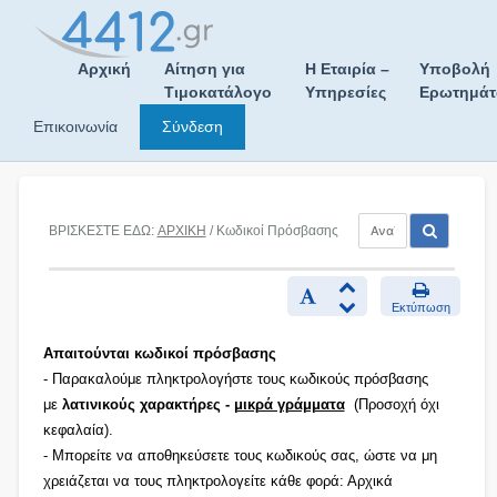
Skip
to
content
Αρχική
Αίτηση για
Η Εταιρία –
Υποβολή
Τιμοκατάλογο
Υπηρεσίες
Ερωτημά
Επικοινωνία
Σύνδεση
ΒΡΙΣΚΕΣΤΕ ΕΔΩ:
ΑΡΧΙΚΗ
/ Κωδικοί Πρόσβασης
Εκτύπωση
Απαιτούνται κωδικοί πρόσβασης
- Παρακαλούμε πληκτρολογήστε τους κωδικούς πρόσβασης
με
λατινικούς χαρακτήρες -
μικρά γράμματα
(Προσοχή όχι
κεφαλαία).
- Μπορείτε να αποθηκεύσετε τους κωδικούς σας, ώστε να μη
χρειάζεται να τους πληκτρολογείτε κάθε φορά: Αρχικά