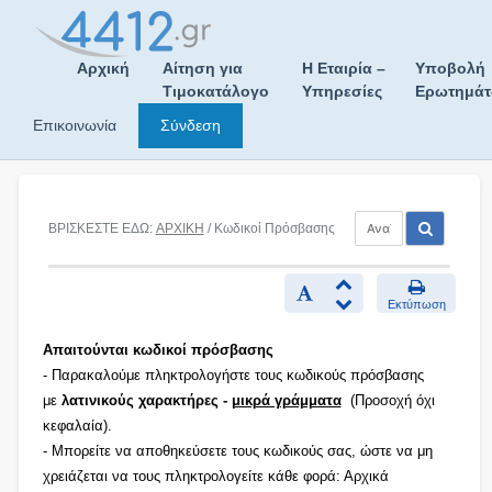
Skip
to
content
Αρχική
Αίτηση για
Η Εταιρία –
Υποβολή
Τιμοκατάλογο
Υπηρεσίες
Ερωτημά
Επικοινωνία
Σύνδεση
ΒΡΙΣΚΕΣΤΕ ΕΔΩ:
ΑΡΧΙΚΗ
/ Κωδικοί Πρόσβασης
Εκτύπωση
Απαιτούνται κωδικοί πρόσβασης
- Παρακαλούμε πληκτρολογήστε τους κωδικούς πρόσβασης
με
λατινικούς χαρακτήρες -
μικρά γράμματα
(Προσοχή όχι
κεφαλαία).
- Μπορείτε να αποθηκεύσετε τους κωδικούς σας, ώστε να μη
χρειάζεται να τους πληκτρολογείτε κάθε φορά: Αρχικά