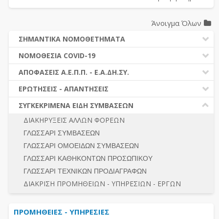
Άνοιγμα Όλων
ΣΗΜΑΝΤΙΚΑ ΝΟΜΟΘΕΤΗΜΑΤΑ
ΔΗΜΟΣΙΕΣ ΣΥΜΒΑΣΕΙΣ (Ν. 4412/2016)
ΝΟΜΟΘΕΣΙΑ COVID-19
ΔΗΜΟΤΙΚΟΣ ΚΩΔΙΚΑΣ (Ν.3463/2006)
ΝΟΜΟΘΕΣΙΑ - ΝΟΜΟΛΟΓΙΑ COVID -19
ΑΠΟΦΑΣΕΙΣ Α.Ε.Π.Π. - Ε.Α.ΔΗ.ΣΥ.
ΚΑΛΛΙΚΡΑΤΗΣ (Ν.3852/2010)
ΕΡΩΤΗΣΕΙΣ - ΑΠΑΝΤΗΣΕΙΣ
ΠΡΟΔΙΚΑΣΤΙΚΗ ΠΡΟΣΦΥΓΗ
ΕΡΩΤΗΣΕΙΣ - ΑΠΑΝΤΗΣΕΙΣ
ΝΟΜΟΘΕΣΙΑ - ΝΟΜΟΛΟΓΙΑ (ΣΥΝΟΛΟ)
ΓΕΝΙΚΟΙ ΚΑΝΟΝΕΣ
Ν. 4782/2021 - ΤΡΟΠΟΠΟΙΗΣΗ 4412/2016
ΣΥΓΚΕΚΡΙΜΕΝΑ ΕΙΔΗ ΣΥΜΒΑΣΕΩΝ
ΠΡΟΕΤΟΙΜΑΣΙΑ – ΔΗΜΟΣΙΟΤΗΤΑ
ΔΙΕΞΑΓΩΓΗ ΔΙΑΔΙΚΑΣΙΑΣ
ΔΙΑΚΗΡΥΞΕΙΣ ΑΛΛΩΝ ΦΟΡΕΩΝ
ΔΙΚΑΙΟΥΜΕΝΟΙ ΣΥΜΜΕΤΟΧΗΣ
ΔΙΑΔΙΚΑΣΙΕΣ ΑΝΑΘΕΣΗΣ
ΓΛΩΣΣΑΡΙ ΣΥΜΒΑΣΕΩΝ
ΠΡΟΣΦΟΡΕΣ – ΔΙΚΑΙΟΛΟΓΗΤΙΚΑ ΣΥΜΜΕΤΟΧΗΣ
ΓΕΝΙΚΟΙ ΚΑΝΟΝΕΣ
ΓΛΩΣΣΑΡΙ ΟΜΟΕΙΔΩΝ ΣΥΜΒΑΣΕΩΝ
ΔΙΕΞΑΓΩΓΗ ΔΙΑΔΙΚΑΣΙΑΣ
ΠΡΟΕΤΟΙΜΑΣΙΑ - ΔΗΜΟΣΙΟΤΗΤΑ
ΓΛΩΣΣΑΡΙ ΚΑΘΗΚΟΝΤΩΝ ΠΡΟΣΩΠΙΚΟΥ
ΕΣΗΔΗΣ – ΚΗΜΔΗΣ
ΛΟΓΟΙ ΑΠΟΚΛΕΙΣΜΟΥ-ΔΙΚΑΙΟΥΜΕΝΟΙ ΣΥΜΜΕΤΟΧΗΣ
ΓΛΩΣΣΑΡΙ ΤΕΧΝΙΚΩΝ ΠΡΟΔΙΑΓΡΑΦΩΝ
ΠΕΡΙΛΗΨΕΙΣ ΑΠΟΦΑΣΕΩΝ Α.Ε.Π.Π. - Ε.Α.ΔΗ.ΣΥ.
ΠΡΟΣΦΟΡΕΣ - ΔΙΚΑΙΟΛΟΓΗΤΙΚΑ ΣΥΜΜΕΤΟΧΗΣ
ΣΥΝΟΛΟ
ΔΙΑΚΡΙΣΗ ΠΡΟΜΗΘΕΙΩΝ - ΥΠΗΡΕΣΙΩΝ - ΕΡΓΩΝ
ΕΝΣΤΑΣΕΙΣ - ΠΡΟΣΦΥΓΕΣ
ΕΚΤΕΛΕΣΗ - ΠΛΗΡΩΜΗ - ΚΡΑΤΗΣΕΙΣ
ΠΡΟΜΗΘΕΙΕΣ - ΥΠΗΡΕΣΙΕΣ
ΕΚΤΕΛΕΣΗ ΕΡΓΩΝ - ΜΕΛΕΤΩΝ