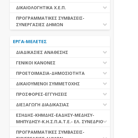
ΕΚΤΕΛΕΣΗ ΥΠΗΡΕΣΙΩΝ
ΕΑΑΔΗΣΥ
ΔΙΚΑΙΟΛΟΓΗΤΙΚΑ Χ.Ε.Π.
ΕΚΤΕΛΕΣΗ ΠΡΟΜΗΘΕΙΩΝ
ΕΑΔΗΣΥ
ΔΙΚΑΙΟΛΟΓΗΤΙΚΑ Χ.Ε.Π.
ΠΡΟΓΡΑΜΜΑΤΙΚΕΣ ΣΥΜΒΑΣΕΙΣ-
ΕΛ.ΣΥΝΕΔΡΙΟ
ΣΥΝΕΡΓΑΣΙΕΣ ΔΗΜΩΝ
ΕΣΗΔΗΣ
ΔΙΑΔΗΜΟΤΙΚΗ ΣΥΝΕΡΓΑΣΙΑ
ΚΗΜΔΗΣ
ΕΡΓΑ-ΜΕΛΕΤΕΣ
ΔΙΕΘΝΕΣ ΚΑΙ ΕΥΡΩΠΑΙΚΟ ΕΠΙΠΕΔΟ
ΜΕΔΗΣΥ-ΜΗΠΥΔΗΣΥ
ΠΡΟΓΡΑΜΜΑΤΙΚΕΣ ΣΥΜΒΑΣΕΙΣ
ΔΙΑΔΙΚΑΣΙΕΣ ΑΝΑΘΕΣΗΣ
ΔΙΑΔΙΚΑΣΙΕΣ ΑΝΑΘΕΣΗΣ
ΓΕΝΙΚΟΙ ΚΑΝΟΝΕΣ
ΣΥΓΚΕΝΤΡΩΤΙΚΕΣ ΔΙΑΔΙΚΑΣΙΕΣ
ΠΕΔΙΟ ΕΦΑΡΜΟΓΗΣ-ΕΝΑΡΞΗ ΙΣΧΥΟΣ
ΠΡΟΕΤΟΙΜΑΣΙΑ-ΔΗΜΟΣΙΟΤΗΤΑ
ΑΝΑΘΕΣΗΣ
ΗΛΕΚΤΡΟΝΙΚΑ ΜΕΣΑ
ΠΙΝΑΚΕΣ ΔΗΜΟΣΝΕΤ
ΓΝΩΜΟΔΟΤΙΚΑ ΟΡΓΑΝΑ-ΕΠΙΤΡΟΠΕΣ
ΔΙΚΑΙΟΥΜΕΝΟΙ ΣΥΜΜΕΤΟΧΗΣ
ΓΕΝΙΚΕΣ ΑΡΧΕΣ ΚΑΙ ΚΑΝΟΝΕΣ
ΠΡΟΕΤΟΙΜΑΣΙΑ
ΔΙΚΑΙΟΥΜΕΝΟΙ ΣΥΜΜΕΤΟΧΗΣ
ΠΡΟΣΦΟΡΕΣ-ΕΓΓΥΗΣΕΙΣ
ΑΞΙΑ ΣΥΜΒΑΣΗΣ
ΕΓΓΡΑΦΑ ΤΗΣ ΣΥΜΒΑΣΗΣ
ΚΡΙΤΗΡΙΑ ΕΠΙΛΟΓΗΣ
ΕΓΓΥΗΣΕΙΣ
ΕΙΔΗ ΣΥΜΒΑΣΕΩΝ
ΔΙΕΞΑΓΩΓΗ ΔΙΑΔΙΚΑΣΙΑΣ
ΔΗΜΟΣΙΕΥΣΕΙΣ
ΛΟΓΟΙ ΑΠΟΚΛΕΙΣΜΟΥ
ΠΡΟΣΦΟΡΕΣ
ΔΙΑΦΟΡΑ
ΑΞΙΟΛΟΓΗΣΗ ΚΑΙ ΑΝΑΘΕΣΗ
ΕΝΑΡΞΗ-ΠΡΟΘΕΣΜΙΕΣ
ΕΣΗΔΗΣ-ΚΗΜΔΗΣ-ΕΑΔΗΣΥ-ΜΕΔΗΣΥ-
ΔΙΚΑΙΟΛΟΓΗΤΙΚΑ ΛΟΓΩΝ
ΜΗΠΥΔΗΣΥ-Κ.Η.Σ.Π.Α.Τ.Ε.- ΕΛ. ΣΥΝΕΔΡΙΟ
ΑΠΟΚΛΕΙΣΜΟΥ & ΚΡΙΤΗΡΙΩΝ
ΑΠΟΤΕΛΕΣΜΑ ΔΙΑΔΙΚΑΣΙΑΣ
ΕΠΙΛΟΓΗΣ
ΠΡΟΣΦΥΓΕΣ-ΕΝΣΤΑΣΕΙΣ
ΕΑΑΔΗΣΥ
ΠΡΟΓΡΑΜΜΑΤΙΚΕΣ ΣΥΜΒΑΣΕΙΣ-
ΕΕΕΣ