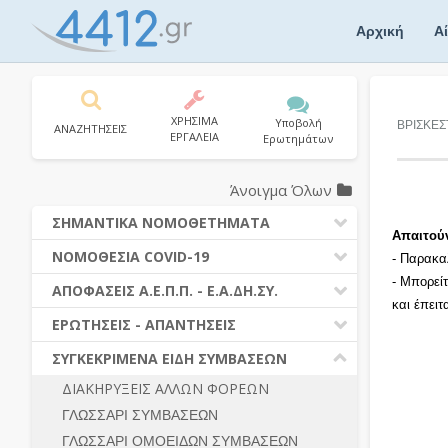
Skip
to
Αρχική
Α
content
ΧΡΗΣΙΜΑ
Υποβολή
ΒΡΙΣΚΕΣ
ΑΝΑΖΗΤΗΣΕΙΣ
ΕΡΓΑΛΕΙΑ
Ερωτημάτων
Άνοιγμα Όλων
ΣΗΜΑΝΤΙΚΑ ΝΟΜΟΘΕΤΗΜΑΤΑ
Απαιτού
ΔΗΜΟΣΙΕΣ ΣΥΜΒΑΣΕΙΣ (Ν. 4412/2016)
ΝΟΜΟΘΕΣΙΑ COVID-19
- Παρακα
ΔΗΜΟΤΙΚΟΣ ΚΩΔΙΚΑΣ (Ν.3463/2006)
- Μπορεί
ΝΟΜΟΘΕΣΙΑ - ΝΟΜΟΛΟΓΙΑ COVID -19
ΑΠΟΦΑΣΕΙΣ Α.Ε.Π.Π. - Ε.Α.ΔΗ.ΣΥ.
ΚΑΛΛΙΚΡΑΤΗΣ (Ν.3852/2010)
και έπει
ΕΡΩΤΗΣΕΙΣ - ΑΠΑΝΤΗΣΕΙΣ
ΠΡΟΔΙΚΑΣΤΙΚΗ ΠΡΟΣΦΥΓΗ
ΕΡΩΤΗΣΕΙΣ - ΑΠΑΝΤΗΣΕΙΣ
ΝΟΜΟΘΕΣΙΑ - ΝΟΜΟΛΟΓΙΑ (ΣΥΝΟΛΟ)
ΓΕΝΙΚΟΙ ΚΑΝΟΝΕΣ
Ν. 4782/2021 - ΤΡΟΠΟΠΟΙΗΣΗ
ΣΥΓΚΕΚΡΙΜΕΝΑ ΕΙΔΗ ΣΥΜΒΑΣΕΩΝ
4412/2016
ΠΡΟΕΤΟΙΜΑΣΙΑ – ΔΗΜΟΣΙΟΤΗΤΑ
ΔΙΑΚΗΡΥΞΕΙΣ ΑΛΛΩΝ ΦΟΡΕΩΝ
ΔΙΕΞΑΓΩΓΗ ΔΙΑΔΙΚΑΣΙΑΣ
ΔΙΚΑΙΟΥΜΕΝΟΙ ΣΥΜΜΕΤΟΧΗΣ
ΓΛΩΣΣΑΡΙ ΣΥΜΒΑΣΕΩΝ
ΔΙΑΔΙΚΑΣΙΕΣ ΑΝΑΘΕΣΗΣ
ΠΡΟΣΦΟΡΕΣ – ΔΙΚΑΙΟΛΟΓΗΤΙΚΑ
ΣΥΜΜΕΤΟΧΗΣ
ΓΛΩΣΣΑΡΙ ΟΜΟΕΙΔΩΝ ΣΥΜΒΑΣΕΩΝ
ΓΕΝΙΚΟΙ ΚΑΝΟΝΕΣ