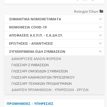
Άνοιγμα Όλων
ΣΗΜΑΝΤΙΚΑ ΝΟΜΟΘΕΤΗΜΑΤΑ
ΔΗΜΟΣΙΕΣ ΣΥΜΒΑΣΕΙΣ (Ν. 4412/2016)
ΝΟΜΟΘΕΣΙΑ COVID-19
ΔΗΜΟΤΙΚΟΣ ΚΩΔΙΚΑΣ (Ν.3463/2006)
ΝΟΜΟΘΕΣΙΑ - ΝΟΜΟΛΟΓΙΑ COVID -19
ΑΠΟΦΑΣΕΙΣ Α.Ε.Π.Π. - Ε.Α.ΔΗ.ΣΥ.
ΚΑΛΛΙΚΡΑΤΗΣ (Ν.3852/2010)
ΕΡΩΤΗΣΕΙΣ - ΑΠΑΝΤΗΣΕΙΣ
ΠΡΟΔΙΚΑΣΤΙΚΗ ΠΡΟΣΦΥΓΗ
ΕΡΩΤΗΣΕΙΣ - ΑΠΑΝΤΗΣΕΙΣ
ΝΟΜΟΘΕΣΙΑ - ΝΟΜΟΛΟΓΙΑ (ΣΥΝΟΛΟ)
ΓΕΝΙΚΟΙ ΚΑΝΟΝΕΣ
Ν. 4782/2021 - ΤΡΟΠΟΠΟΙΗΣΗ 4412/2016
ΣΥΓΚΕΚΡΙΜΕΝΑ ΕΙΔΗ ΣΥΜΒΑΣΕΩΝ
ΠΡΟΕΤΟΙΜΑΣΙΑ – ΔΗΜΟΣΙΟΤΗΤΑ
ΔΙΕΞΑΓΩΓΗ ΔΙΑΔΙΚΑΣΙΑΣ
ΔΙΑΚΗΡΥΞΕΙΣ ΑΛΛΩΝ ΦΟΡΕΩΝ
ΔΙΚΑΙΟΥΜΕΝΟΙ ΣΥΜΜΕΤΟΧΗΣ
ΔΙΑΔΙΚΑΣΙΕΣ ΑΝΑΘΕΣΗΣ
ΓΛΩΣΣΑΡΙ ΣΥΜΒΑΣΕΩΝ
ΠΡΟΣΦΟΡΕΣ – ΔΙΚΑΙΟΛΟΓΗΤΙΚΑ ΣΥΜΜΕΤΟΧΗΣ
ΓΕΝΙΚΟΙ ΚΑΝΟΝΕΣ
ΓΛΩΣΣΑΡΙ ΟΜΟΕΙΔΩΝ ΣΥΜΒΑΣΕΩΝ
ΔΙΕΞΑΓΩΓΗ ΔΙΑΔΙΚΑΣΙΑΣ
ΠΡΟΕΤΟΙΜΑΣΙΑ - ΔΗΜΟΣΙΟΤΗΤΑ
ΓΛΩΣΣΑΡΙ ΚΑΘΗΚΟΝΤΩΝ ΠΡΟΣΩΠΙΚΟΥ
ΕΣΗΔΗΣ – ΚΗΜΔΗΣ
ΛΟΓΟΙ ΑΠΟΚΛΕΙΣΜΟΥ-ΔΙΚΑΙΟΥΜΕΝΟΙ ΣΥΜΜΕΤΟΧΗΣ
ΓΛΩΣΣΑΡΙ ΤΕΧΝΙΚΩΝ ΠΡΟΔΙΑΓΡΑΦΩΝ
ΠΕΡΙΛΗΨΕΙΣ ΑΠΟΦΑΣΕΩΝ Α.Ε.Π.Π. - Ε.Α.ΔΗ.ΣΥ.
ΠΡΟΣΦΟΡΕΣ - ΔΙΚΑΙΟΛΟΓΗΤΙΚΑ ΣΥΜΜΕΤΟΧΗΣ
ΣΥΝΟΛΟ
ΔΙΑΚΡΙΣΗ ΠΡΟΜΗΘΕΙΩΝ - ΥΠΗΡΕΣΙΩΝ - ΕΡΓΩΝ
ΕΝΣΤΑΣΕΙΣ - ΠΡΟΣΦΥΓΕΣ
ΕΚΤΕΛΕΣΗ - ΠΛΗΡΩΜΗ - ΚΡΑΤΗΣΕΙΣ
ΠΡΟΜΗΘΕΙΕΣ - ΥΠΗΡΕΣΙΕΣ
ΕΚΤΕΛΕΣΗ ΕΡΓΩΝ - ΜΕΛΕΤΩΝ