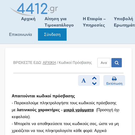
Skip
to
content
Αρχική
Αίτηση για
Η Εταιρία –
Υποβολή
Τιμοκατάλογο
Υπηρεσίες
Ερωτημά
Επικοινωνία
Σύνδεση
ΒΡΙΣΚΕΣΤΕ ΕΔΩ:
ΑΡΧΙΚΗ
/ Κωδικοί Πρόσβασης
Εκτύπωση
Απαιτούνται κωδικοί πρόσβασης
- Παρακαλούμε πληκτρολογήστε τους κωδικούς πρόσβασης
με
λατινικούς χαρακτήρες -
μικρά γράμματα
(Προσοχή όχι
κεφαλαία).
- Μπορείτε να αποθηκεύσετε τους κωδικούς σας, ώστε να μη
χρειάζεται να τους πληκτρολογείτε κάθε φορά: Αρχικά