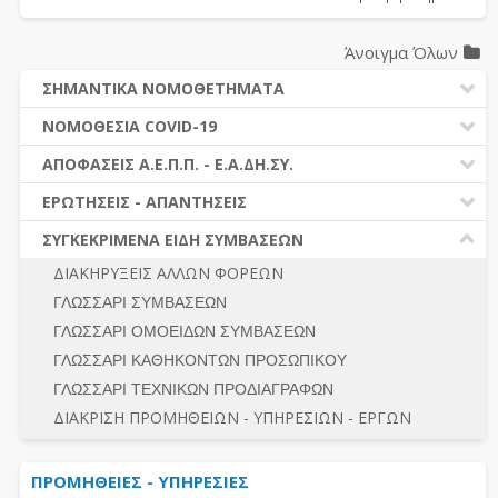
Άνοιγμα Όλων
ΣΗΜΑΝΤΙΚΑ ΝΟΜΟΘΕΤΗΜΑΤΑ
ΔΗΜΟΣΙΕΣ ΣΥΜΒΑΣΕΙΣ (Ν. 4412/2016)
ΝΟΜΟΘΕΣΙΑ COVID-19
ΔΗΜΟΤΙΚΟΣ ΚΩΔΙΚΑΣ (Ν.3463/2006)
ΝΟΜΟΘΕΣΙΑ - ΝΟΜΟΛΟΓΙΑ COVID -19
ΑΠΟΦΑΣΕΙΣ Α.Ε.Π.Π. - Ε.Α.ΔΗ.ΣΥ.
ΚΑΛΛΙΚΡΑΤΗΣ (Ν.3852/2010)
ΕΡΩΤΗΣΕΙΣ - ΑΠΑΝΤΗΣΕΙΣ
ΠΡΟΔΙΚΑΣΤΙΚΗ ΠΡΟΣΦΥΓΗ
ΕΡΩΤΗΣΕΙΣ - ΑΠΑΝΤΗΣΕΙΣ
ΝΟΜΟΘΕΣΙΑ - ΝΟΜΟΛΟΓΙΑ (ΣΥΝΟΛΟ)
ΓΕΝΙΚΟΙ ΚΑΝΟΝΕΣ
Ν. 4782/2021 - ΤΡΟΠΟΠΟΙΗΣΗ 4412/2016
ΣΥΓΚΕΚΡΙΜΕΝΑ ΕΙΔΗ ΣΥΜΒΑΣΕΩΝ
ΠΡΟΕΤΟΙΜΑΣΙΑ – ΔΗΜΟΣΙΟΤΗΤΑ
ΔΙΕΞΑΓΩΓΗ ΔΙΑΔΙΚΑΣΙΑΣ
ΔΙΑΚΗΡΥΞΕΙΣ ΑΛΛΩΝ ΦΟΡΕΩΝ
ΔΙΚΑΙΟΥΜΕΝΟΙ ΣΥΜΜΕΤΟΧΗΣ
ΔΙΑΔΙΚΑΣΙΕΣ ΑΝΑΘΕΣΗΣ
ΓΛΩΣΣΑΡΙ ΣΥΜΒΑΣΕΩΝ
ΠΡΟΣΦΟΡΕΣ – ΔΙΚΑΙΟΛΟΓΗΤΙΚΑ ΣΥΜΜΕΤΟΧΗΣ
ΓΕΝΙΚΟΙ ΚΑΝΟΝΕΣ
ΓΛΩΣΣΑΡΙ ΟΜΟΕΙΔΩΝ ΣΥΜΒΑΣΕΩΝ
ΔΙΕΞΑΓΩΓΗ ΔΙΑΔΙΚΑΣΙΑΣ
ΠΡΟΕΤΟΙΜΑΣΙΑ - ΔΗΜΟΣΙΟΤΗΤΑ
ΓΛΩΣΣΑΡΙ ΚΑΘΗΚΟΝΤΩΝ ΠΡΟΣΩΠΙΚΟΥ
ΕΣΗΔΗΣ – ΚΗΜΔΗΣ
ΛΟΓΟΙ ΑΠΟΚΛΕΙΣΜΟΥ-ΔΙΚΑΙΟΥΜΕΝΟΙ ΣΥΜΜΕΤΟΧΗΣ
ΓΛΩΣΣΑΡΙ ΤΕΧΝΙΚΩΝ ΠΡΟΔΙΑΓΡΑΦΩΝ
ΠΕΡΙΛΗΨΕΙΣ ΑΠΟΦΑΣΕΩΝ Α.Ε.Π.Π. - Ε.Α.ΔΗ.ΣΥ.
ΠΡΟΣΦΟΡΕΣ - ΔΙΚΑΙΟΛΟΓΗΤΙΚΑ ΣΥΜΜΕΤΟΧΗΣ
ΣΥΝΟΛΟ
ΔΙΑΚΡΙΣΗ ΠΡΟΜΗΘΕΙΩΝ - ΥΠΗΡΕΣΙΩΝ - ΕΡΓΩΝ
ΕΝΣΤΑΣΕΙΣ - ΠΡΟΣΦΥΓΕΣ
ΕΚΤΕΛΕΣΗ - ΠΛΗΡΩΜΗ - ΚΡΑΤΗΣΕΙΣ
ΠΡΟΜΗΘΕΙΕΣ - ΥΠΗΡΕΣΙΕΣ
ΕΚΤΕΛΕΣΗ ΕΡΓΩΝ - ΜΕΛΕΤΩΝ