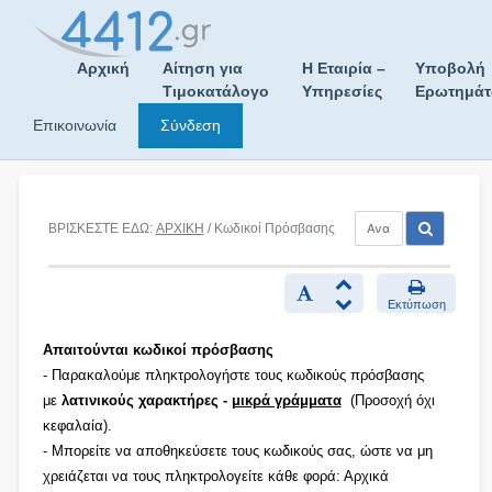
Skip
to
content
Αρχική
Αίτηση για
Η Εταιρία –
Υποβολή
Τιμοκατάλογο
Υπηρεσίες
Ερωτημά
Επικοινωνία
Σύνδεση
ΒΡΙΣΚΕΣΤΕ ΕΔΩ:
ΑΡΧΙΚΗ
/ Κωδικοί Πρόσβασης
Εκτύπωση
Απαιτούνται κωδικοί πρόσβασης
- Παρακαλούμε πληκτρολογήστε τους κωδικούς πρόσβασης
με
λατινικούς χαρακτήρες -
μικρά γράμματα
(Προσοχή όχι
κεφαλαία).
- Μπορείτε να αποθηκεύσετε τους κωδικούς σας, ώστε να μη
χρειάζεται να τους πληκτρολογείτε κάθε φορά: Αρχικά