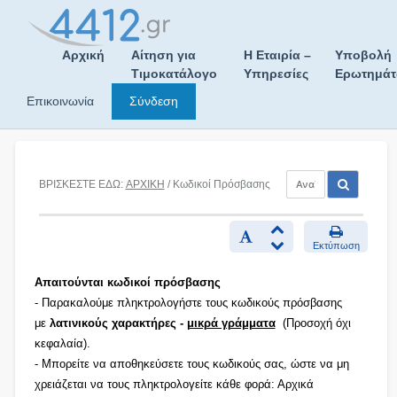
Skip
to
content
Αρχική
Αίτηση για
Η Εταιρία –
Υποβολή
Τιμοκατάλογο
Υπηρεσίες
Ερωτημά
Επικοινωνία
Σύνδεση
ΒΡΙΣΚΕΣΤΕ ΕΔΩ:
ΑΡΧΙΚΗ
/ Κωδικοί Πρόσβασης
Εκτύπωση
Απαιτούνται κωδικοί πρόσβασης
- Παρακαλούμε πληκτρολογήστε τους κωδικούς πρόσβασης
με
λατινικούς χαρακτήρες -
μικρά γράμματα
(Προσοχή όχι
κεφαλαία).
- Μπορείτε να αποθηκεύσετε τους κωδικούς σας, ώστε να μη
χρειάζεται να τους πληκτρολογείτε κάθε φορά: Αρχικά