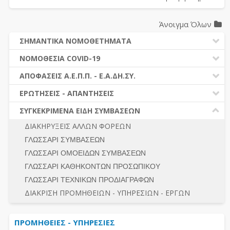
Άνοιγμα Όλων
ΣΗΜΑΝΤΙΚΑ ΝΟΜΟΘΕΤΗΜΑΤΑ
ΔΗΜΟΣΙΕΣ ΣΥΜΒΑΣΕΙΣ (Ν. 4412/2016)
ΝΟΜΟΘΕΣΙΑ COVID-19
ΔΗΜΟΤΙΚΟΣ ΚΩΔΙΚΑΣ (Ν.3463/2006)
ΝΟΜΟΘΕΣΙΑ - ΝΟΜΟΛΟΓΙΑ COVID -19
ΑΠΟΦΑΣΕΙΣ Α.Ε.Π.Π. - Ε.Α.ΔΗ.ΣΥ.
ΚΑΛΛΙΚΡΑΤΗΣ (Ν.3852/2010)
ΕΡΩΤΗΣΕΙΣ - ΑΠΑΝΤΗΣΕΙΣ
ΠΡΟΔΙΚΑΣΤΙΚΗ ΠΡΟΣΦΥΓΗ
ΕΡΩΤΗΣΕΙΣ - ΑΠΑΝΤΗΣΕΙΣ
ΝΟΜΟΘΕΣΙΑ - ΝΟΜΟΛΟΓΙΑ (ΣΥΝΟΛΟ)
ΓΕΝΙΚΟΙ ΚΑΝΟΝΕΣ
Ν. 4782/2021 - ΤΡΟΠΟΠΟΙΗΣΗ 4412/2016
ΣΥΓΚΕΚΡΙΜΕΝΑ ΕΙΔΗ ΣΥΜΒΑΣΕΩΝ
ΠΡΟΕΤΟΙΜΑΣΙΑ – ΔΗΜΟΣΙΟΤΗΤΑ
ΔΙΕΞΑΓΩΓΗ ΔΙΑΔΙΚΑΣΙΑΣ
ΔΙΑΚΗΡΥΞΕΙΣ ΑΛΛΩΝ ΦΟΡΕΩΝ
ΔΙΚΑΙΟΥΜΕΝΟΙ ΣΥΜΜΕΤΟΧΗΣ
ΔΙΑΔΙΚΑΣΙΕΣ ΑΝΑΘΕΣΗΣ
ΓΛΩΣΣΑΡΙ ΣΥΜΒΑΣΕΩΝ
ΠΡΟΣΦΟΡΕΣ – ΔΙΚΑΙΟΛΟΓΗΤΙΚΑ ΣΥΜΜΕΤΟΧΗΣ
ΓΕΝΙΚΟΙ ΚΑΝΟΝΕΣ
ΓΛΩΣΣΑΡΙ ΟΜΟΕΙΔΩΝ ΣΥΜΒΑΣΕΩΝ
ΔΙΕΞΑΓΩΓΗ ΔΙΑΔΙΚΑΣΙΑΣ
ΠΡΟΕΤΟΙΜΑΣΙΑ - ΔΗΜΟΣΙΟΤΗΤΑ
ΓΛΩΣΣΑΡΙ ΚΑΘΗΚΟΝΤΩΝ ΠΡΟΣΩΠΙΚΟΥ
ΕΣΗΔΗΣ – ΚΗΜΔΗΣ
ΛΟΓΟΙ ΑΠΟΚΛΕΙΣΜΟΥ-ΔΙΚΑΙΟΥΜΕΝΟΙ ΣΥΜΜΕΤΟΧΗΣ
ΓΛΩΣΣΑΡΙ ΤΕΧΝΙΚΩΝ ΠΡΟΔΙΑΓΡΑΦΩΝ
ΠΕΡΙΛΗΨΕΙΣ ΑΠΟΦΑΣΕΩΝ Α.Ε.Π.Π. - Ε.Α.ΔΗ.ΣΥ.
ΠΡΟΣΦΟΡΕΣ - ΔΙΚΑΙΟΛΟΓΗΤΙΚΑ ΣΥΜΜΕΤΟΧΗΣ
ΣΥΝΟΛΟ
ΔΙΑΚΡΙΣΗ ΠΡΟΜΗΘΕΙΩΝ - ΥΠΗΡΕΣΙΩΝ - ΕΡΓΩΝ
ΕΝΣΤΑΣΕΙΣ - ΠΡΟΣΦΥΓΕΣ
ΕΚΤΕΛΕΣΗ - ΠΛΗΡΩΜΗ - ΚΡΑΤΗΣΕΙΣ
ΠΡΟΜΗΘΕΙΕΣ - ΥΠΗΡΕΣΙΕΣ
ΕΚΤΕΛΕΣΗ ΕΡΓΩΝ - ΜΕΛΕΤΩΝ